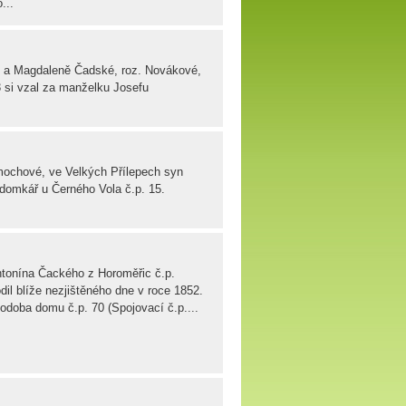
...
u a Magdaleně Čadské, roz. Novákové,
si vzal za manželku Josefu
mochové, ve Velkých Přílepech syn
omkář u Černého Vola č.p. 15.
ntonína Čackého z Horoměřic č.p.
dil blíže nezjištěného dne v roce 1852.
oba domu č.p. 70 (Spojovací č.p....