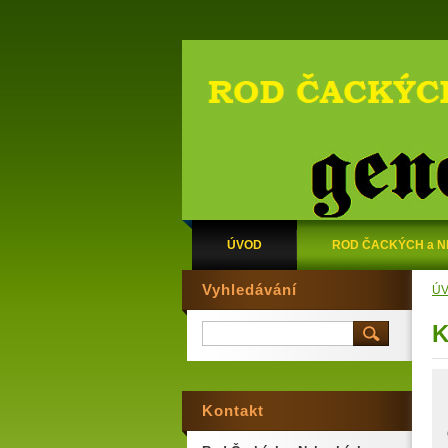
ÚVOD
ROD ČACKÝCH a 
Vyhledávání
Ú
K
Kontakt