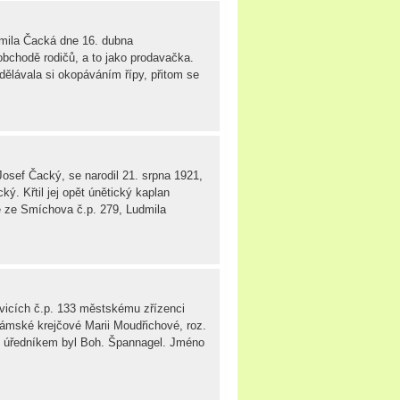
dmila Čacká dne 16. dubna
obchodě rodičů, a to jako prodavačka.
ydělávala si okopáváním řípy, přitom se
osef Čacký, se narodil 21. srpna 1921,
ý. Křtil jej opět únětický kaplan
e ze Smíchova č.p. 279, Ludmila
jvicích č.p. 133 městskému zřízenci
dámské krejčové Marii Moudřichové, roz.
m úředníkem byl Boh. Špannagel. Jméno