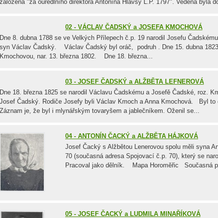
založena "za ouředlního direktora Antonína Hlavsy L.P. 1797". Vedena byla do
02 - VÁCLAV ČADSKÝ a JOSEFA KMOCHOVÁ
Dne 8. dubna 1788 se ve Velkých Přílepech č.p. 19 narodil Josefu Čadském
syn Václav Čadský. Václav Čadský byl oráč, podruh . Dne 15. dubna 1823 
Kmochovou, nar. 13. března 1802. Dne 18. března...
03 - JOSEF ČADSKÝ a ALŽBĚTA LEFNEROVÁ
Dne 18. března 1825 se narodil Václavu Čadskému a Josefě Čadské, roz. K
Josef Čadský. Rodiče Josefy byli Václav Kmoch a Anna Kmochová. Byl to d
Záznam je, že byl i mlynářským tovaryšem a jablečníkem. Oženil se...
04 - ANTONÍN ČACKÝ a ALŽBĚTA HÁJKOVÁ
Josef Čacký s Alžbětou Lenerovou spolu měli syna A
70 (současná adresa Spojovací č.p. 70), který se naro
Pracoval jako dělník. Mapa Horoměřic Současná pod
05 - JOSEF ČACKÝ a LUDMILA MINAŘÍKOVÁ