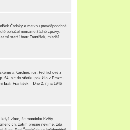
antišek Čadský a matkou pravděpodobně
životě bohužel nemáme žádné zprávy.
astní starší bratr František, mladší
skému a Karolině, roz. Fröhlichové z
. 64, ale do sňatku pak žila v Praze -
tní bratr František. Dne 2. října 1946
. I když víme, že maminka Květy
oměřicích, zatím přesně nevíme, zda
něni či ne. Rod Čadských se každopádně