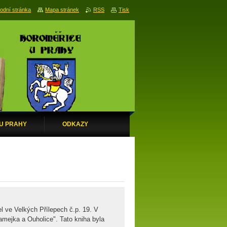
odní stránka
Mapa stránek
RSS
Tisk
 U PRAHY
ODKAZY
 ve Velkých Přílepech č.p. 19. V
amejka a Ouholice". Tato kniha byla