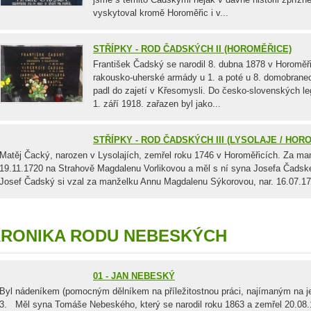
vyskytoval kromě Horoměřic i v...
STŘÍPKY - ROD ČADSKÝCH II (HOROMĚŘICE)
František Čadský se narodil 8. dubna 1878 v Horoměři
rakousko-uherské armády u 1. a poté u 8. domobranec
padl do zajetí v Křesomysli. Do česko-slovenských leg
1. září 1918. zařazen byl jako...
STŘÍPKY - ROD ČADSKÝCH III (LYSOLAJE / HOR
Matěj Čacký, narozen v Lysolajích, zemřel roku 1746 v Horoměřicích. Za ma
19.11.1720 na Strahově Magdalenu Vorlikovou a měl s ní syna Josefa Čadské
Josef Čadský si vzal za manželku Annu Magdalenu Sýkorovou, nar. 16.07.1
RONIKA RODU NEBESKÝCH
01 - JAN NEBESKÝ
Byl nádeníkem (pomocným dělníkem na příležitostnou práci, najímaným na jed
3. Měl syna Tomáše Nebeského, který se narodil roku 1863 a zemřel 20.08.1