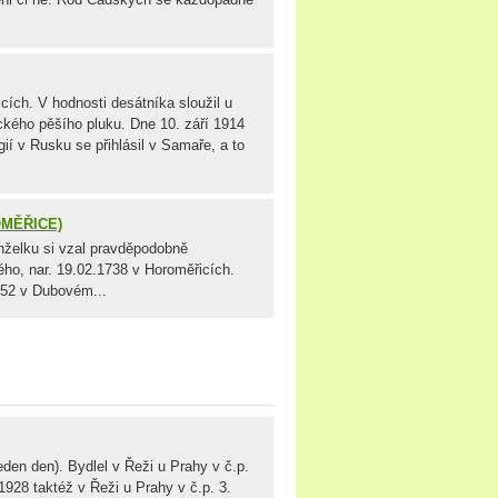
cích. V hodnosti desátníka sloužil u
kého pěšího pluku. Dne 10. září 1914
ií v Rusku se přihlásil v Samaře, a to
OMĚŘICE)
nželku si vzal pravděpodobně
ho, nar. 19.02.1738 v Horoměřicích.
752 v Dubovém...
en den). Bydlel v Řeži u Prahy v č.p.
928 taktéž v Řeži u Prahy v č.p. 3.