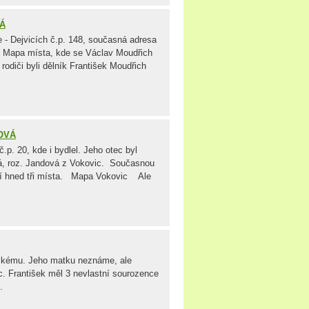
KÁ
 - Dejvicích č.p. 148, současná adresa
. Mapa místa, kde se Václav Moudřich
diči byli dělník František Moudřich
HOVÁ
.p. 20, kde i bydlel. Jeho otec byl
á, roz. Jandová z Vokovic. Současnou
ají hned tři místa. Mapa Vokovic Ale
dskému. Jeho matku neznáme, ale
c. František měl 3 nevlastní sourozence
.