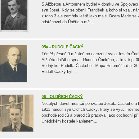
S Alžbětou a Antonínem bydlel v domku ve Spojovací 
syn Josef. Kdy se oženil František a koho si vzal, ná
z toho 3 ale zemřely ještě jako malé. Dcera Marie se
odstěhoval do Únětic a měl...
05a - RUDOLF ČACKÝ
Téměř přesně 9 měsíců po narození syna Josefa Čacké
Alžběta dalšího syna - Rudolfa Čackého, a to v č.p. 
Rodný list Rudolfa Čackého Mapa Horoměřic č.p. 3
Rudolf Čacký byl...
06 - OLDŘICH ČACKÝ
Necelých devět měsíců po svatbě Josefa Čackého a L
1913 narodil syn Oldřich Čacký, který se vyučil rovn
obchodě rodičů a prarodičů pracoval jako obchodní pří
Únětickém kostele kaplanem...