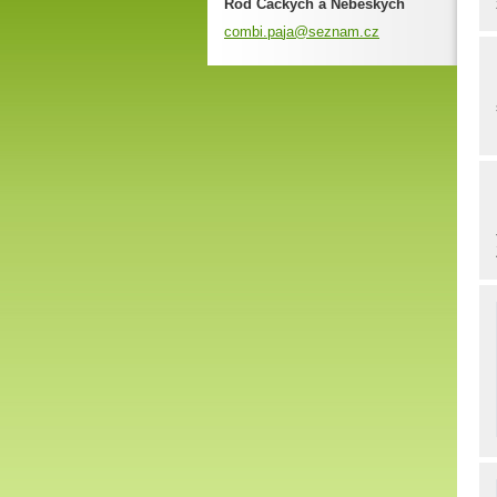
Rod Čackých a Nebeských
combi.pa
ja@sezna
m.cz