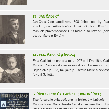
13 - JAN ČADSKÝ
Jan Čadský se narodil roku 1898. Jeho otcem byl Fr
Karolina, roz. Fröhlichová z Mirovic. O jeho dalším 
Mohl ale pravděpodobně žít s rodiči a sourozenci (nevl
sestry Marie a Ema) v...
14 - EMA ČADSKÁ (LÍPOVÁ)
Ema Čadská se narodila roku 1907 otci Františku Čad
Mirovic. Pravděpodobně se narodila v Horoměřicích č.p
Dejvicích č.p. 133, tak jako její sestra Marie a nevlas
(bylo jí 39 let)...
STŘÍPKY - ROD ČADSKÝCH I (HOROMĚŘICE)
Tato fotografie byla pořízena na hřbitově v Úněticích
Moudřichové, Marie Josefa Čadská, se narodila v Hor
jsme s těmito Čadskými nějak v dávné historii zpříz