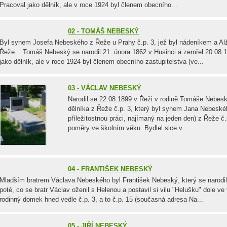
Pracoval jako dělník, ale v roce 1924 byl členem obecního...
02 - TOMÁŠ NEBESKÝ
Byl synem Josefa Nebeského z Řeže u Prahy č.p. 3, jež byl nádeníkem a Al
Řeže. Tomáš Nebeský se narodil 21. února 1862 v Husinci a zemřel 20.08.19
jako dělník, ale v roce 1924 byl členem obecního zastupitelstva (ve...
03 - VÁCLAV NEBESKÝ
Narodil se 22.08.1899 v Řeži v rodině Tomáše Nebesk
dělníka z Řeže č.p. 3, který byl synem Jana Nebesk
příležitostnou práci, najímaný na jeden den) z Řeže č
poměry ve školním věku. Bydlel sice v...
04 - FRANTIŠEK NEBESKÝ
Mladším bratrem Václava Nebeského byl František Nebeský, který se narodil 
poté, co se bratr Václav oženil s Helenou a postavil si vilu "Helušku" dole ve vs
rodinný domek hned vedle č.p. 3, a to č.p. 15 (současná adresa Na...
05 - JIŘÍ NEBESKÝ