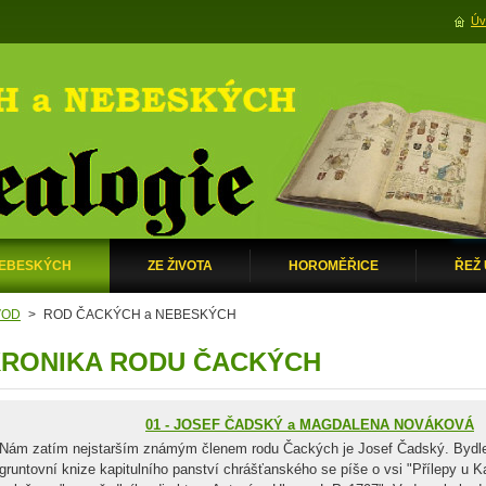
Úv
NEBESKÝCH
ZE ŽIVOTA
HOROMĚŘICE
ŘEŽ
VOD
>
ROD ČACKÝCH a NEBESKÝCH
RONIKA RODU ČACKÝCH
01 - JOSEF ČADSKÝ a MAGDALENA NOVÁKOVÁ
Nám zatím nejstarším známým členem rodu Čackých je Josef Čadský. Bydlel
gruntovní knize kapitulního panství chrášťanského se píše o vsi "Přílepy u K