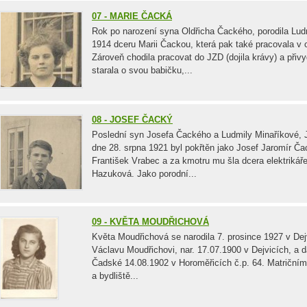
07 - MARIE ČACKÁ
Rok po narození syna Oldřicha Čackého, porodila Lu
1914 dceru Marii Čackou, která pak také pracovala v 
Zároveň chodila pracovat do JZD (dojila krávy) a přiv
starala o svou babičku,...
08 - JOSEF ČACKÝ
Poslední syn Josefa Čackého a Ludmily Minaříkové, J
dne 28. srpna 1921 byl pokřtěn jako Josef Jaromír Čack
František Vrabec a za kmotru mu šla dcera elektrikář
Hazuková. Jako porodní...
09 - KVĚTA MOUDŘICHOVÁ
Květa Moudřichová se narodila 7. prosince 1927 v De
Václavu Moudřichovi, nar. 17.07.1900 v Dejvicích, a 
Čadské 14.08.1902 v Horoměřicích č.p. 64. Matriční
a bydliště...