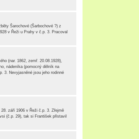
žběty Šarochové (Šarbochové ?) z
28 v Řeži u Prahy v č.p. 3. Pracoval
ého (nar. 1862, zemř. 20.08.1928),
ého, nádeníka (pomocný dělník na
.p. 3. Nevyjasněné jsou jeho rodinné
28. září 1906 v Řeži č.p. 3. Zřejmě
i (č.p. 29), tak si František přistavil