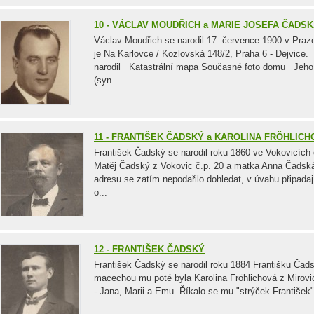
10 - VÁCLAV MOUDŘICH a MARIE JOSEFA ČADS
Václav Moudřich se narodil 17. července 1900 v Praze
je Na Karlovce / Kozlovská 148/2, Praha 6 - Dejvice
narodil Katastrální mapa Současné foto domu Jeho ro
(syn...
11 - FRANTIŠEK ČADSKÝ a KAROLINA FRÖHLIC
František Čadský se narodil roku 1860 ve Vokovicích č
Matěj Čadský z Vokovic č.p. 20 a matka Anna Čadsk
adresu se zatím nepodařilo dohledat, v úvahu připad
o...
12 - FRANTIŠEK ČADSKÝ
František Čadský se narodil roku 1884 Františku Ča
macechou mu poté byla Karolina Fröhlichová z Mirovi
- Jana, Marii a Emu. Říkalo se mu "strýček František"