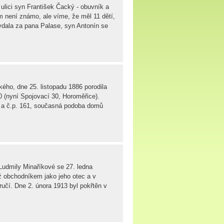
ulici syn František Čacký - obuvník a
m není známo, ale víme, že měl 11 dětí,
 vdala za pana Palase, syn Antonín se
ho, dne 25. listopadu 1886 porodila
30 (nyní Spojovací 30, Horoměřice).
0 a č.p. 161, současná podoba domů
udmily Minaříkové se 27. ledna
ěž obchodníkem jako jeho otec a v
ručí. Dne 2. února 1913 byl pokřtěn v