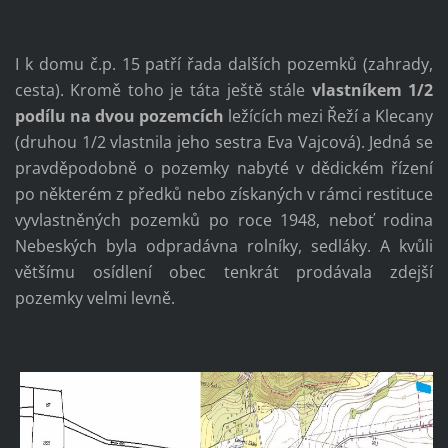
I k domu č.p. 15 patří řada dalších pozemků (zahrady,
cesta). Kromě toho je táta ještě stále
vlastníkem 1/2
podílu na dvou pozemcích
ležících mezi Řeží a Klecany
(druhou 1/2 vlastnila jeho sestra Eva Vajcová). Jedná se
pravděpodobně o pozemky nabyté v dědickém řízení
po některém z předků nebo získaných v rámci restituce
vyvlastněných pozemků po roce 1948, neboť rodina
Nebeských byla odpradávna rolníky, sedláky. A kvůli
většímu osídlení obec tenkrát prodávala zdejší
pozemky velmi levně.