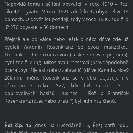
Napovídá tomu i sčítání obyvatel. V roce 1910 v Řeži
žilo 47 obyvatel. V roce 1921 zde žilo 97 obyvatel ve 14
domech. O devět let později, tedy v roce 1930, zde žilo
již 276 obyvatel v 56 domech.
Zřejmě ale po válce nebo ještě o něco dříve zde už
bydleli Antonín Rosenkranz se svou manželkou
Štěpánkou Rosenkranzovou (české židovské příjmení),
nyní zde žije Ing. Miroslava Ernestová (pravděpodobně
dcera), syn žije asi stále v zahraničí (dříve Kanada, Nový
Zéland). Jméno Rosenkranz se v obci objevuje i v
záznamu z roku 1927, kdy byl založen Sbor
dobrovolných hasičů Husinec - Řež a František
Rosenkranz (otec nebo bratr ?) byl jedním z členů.
Řež č.p. 15
(dnes Na Hvězdárně 15, Řež) patří rodu
Nebeských dodnes. Je to náš rodný dům, s mamkou a