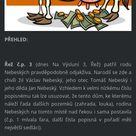
PŘEHLED:
Řež č.p. 3
(dnes Na Výsluní 3, Řež) patřil rodu
Nebeských pravděpodobně odjakživa. Narodil se zde a
chvíli žil Václav Nebeský, jeho otec Tomáš Nebeský i
jeho děda Jan Nebeský. Vzhledem k velmi nízkému číslu
popisnému tak lze usuzovat, že tento dům, ke kterému
náleží řada dalších pozemků (zahrada, louka), rodina
Nebeských na tomto místě nad řekou i sama postavila
(č.p. 1 mívala fara, další čísla popisná v pořadí měli
největší sedláci).