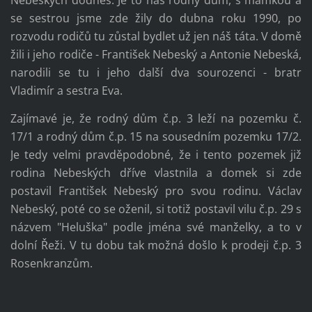
se sestrou jsme zde žily do dubna roku 1990, po
rozvodu rodičů tu zůstal bydlet už jen náš táta. V domě
žili i jeho rodiče - František Nebeský a Antonie Nebeská,
narodili se tu i jeho další dva sourozenci - bratr
Vladimír a sestra Eva.
Zajímavé je, že rodný dům č.p. 3 leží na pozemku č.
17/1 a rodný dům č.p. 15 na sousedním pozemku 17/2.
Je tedy velmi pravděpodobné, že i tento pozemek již
rodina Nebeských dříve vlastnila a domek si zde
postavil František Nebeský pro svou rodinu. Václav
Nebeský, poté co se oženil, si totiž postavil vilu č.p. 29 s
názvem "Heluška" podle jména své manželky, a to v
dolní Řeži. V tu dobu tak možná došlo k prodeji č.p. 3
Rosenkranzům.