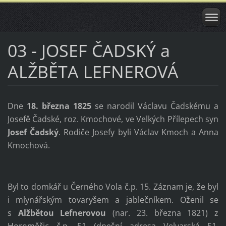
03 - JOSEF ČADSKÝ a
ALŽBĚTA LEFNEROVÁ
Dne
18. března 1825
se narodil Václavu Čadskému a
Josefě Čadské, roz. Kmochové, ve Velkých Přílepech syn
Josef Čadský
. Rodiče Josefy byli Václav Kmoch a Anna
Kmochová.
Byl to domkář u Černého Vola č.p. 15. Záznam je, že byl
i mlynářským tovaryšem a jablečníkem. Oženil se
s
Alžbětou
Lefnerovou
(nar. 23. března 1821) z
Horoměřic č.p. 51 (dnešní adresa Velvarská 51,