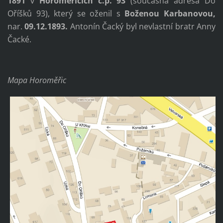
1891
v
Horoměřicích č.p. 93
(současná adresa Do
Oříšků 93), který se oženil s
Boženou Karbanovo
u,
nar.
09.12.1893.
Antonín Čacký byl nevlastní bratr Anny
Čacké.
Mapa Horoměřic