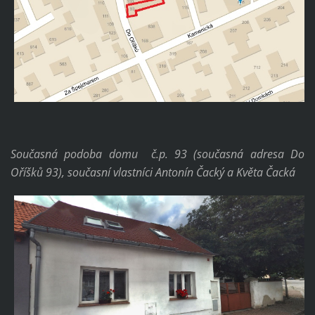
Současná podoba domu č.p. 93 (současná adresa Do
Oříšků 93), současní vlastníci Antonín Čacký a Květa Čacká