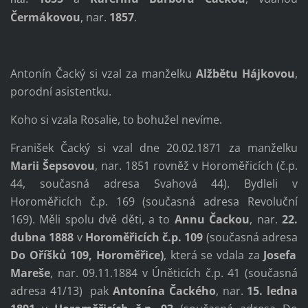
Čermákovou
, nar.
1857
.
Antonín Čacký si vzal za manželku
Alžbětu Hájkovou
,
porodní asistentku.
Koho si vzala Rosalie, to bohužel nevíme.
Franišek Čacký si vzal dne 20.02.1871 za manželku
Marii Šepsovou
, nar. 1851 rovněž v Horoměřicích (č.p.
44, současná adresa Svahová 44). Bydleli v
Horoměřicích č.p. 169 (současná adresa Revoluční
169). Měli spolu dvě děti, a to
Annu Čackou
, nar.
22.
dubna 1888
v
Horoměřicích č.p. 109
(současná adresa
Do Oříšků 109, Horoměřice)
, která se vdala za
Josefa
Mareše
, nar. 09.11.1884 v Úněticích č.p. 41 (současná
adresa 41/13) pak
Antonína Čackého
, nar.
15. ledna