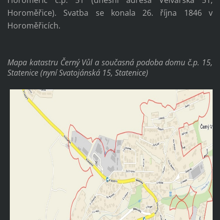
Horoměřice). Svatba se konala 26. října 1846 v
Horoměřicích.
Mapa katastru Černý Vůl a současná podoba domu
č.p. 15,
Statenice (nyní Svatojánská 15, Statenice)