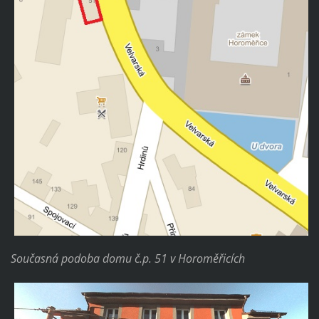
Současná podoba domu č.p. 51 v Horoměřicích