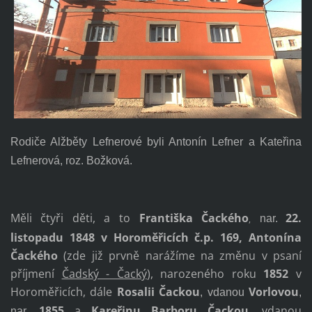
Rodiče Alžběty Lefnerové byli Antonín Lefner a Kateřina
Lefnerová, roz. Božková.
Měli čtyři děti, a to
Františka Čackého
22.
nar.
,
listopadu 1848
v
Horoměřicích č.p. 169
,
Antonína
Čackého
(zde již prvně narážíme na změnu v psaní
příjmení
Čadský - Čacký
), narozeného roku
1852
v
Horoměřicích, dále
Rosalii Čackou
Vorlovou
,
vdanou
,
1855
a
Kareřinu Barboru Čackou
, vdanou
nar.