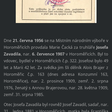
Dne
21. června 1956
se na Místním národním výboře v
Horoměřicích provdala Marie Čacká za truhláře
Josefa
Zavadila
, nar.
6. července 1907
v Horoměřicích. Byl to
vdovec, bydlel v Horoměřicích č.p. 322. Josefovi bylo 49
let a Marii 42 let. Za svědka jim šli dělník Alois Brajer z
Horoměřic č.p. 163 (dnes adresa Konzumní 163,
Horoměřice), nar. 2. prosince 1909, zemř. 2. srpna
1976, ženatý s Annou Brajerovou, nar. 28. května 1909,
zemř. 31. srpna 1985.
Otec Josefa Zavadila byl rovněž Josef Zavadil, sadař, nar.
31 . ledna 1881 v Horoměřicích, matka byla Františka