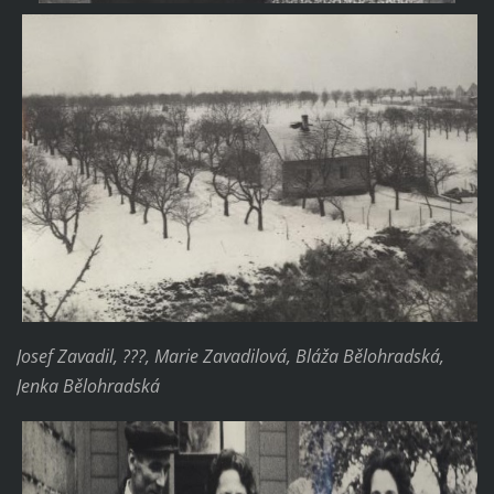
Josef Zavadil, ???, Marie Zavadilová, Bláža Bělohradská,
Jenka Bělohradská