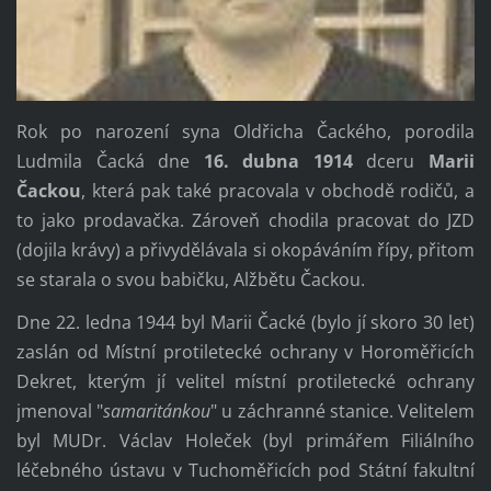
Rok po narození syna Oldřicha Čackého, porodila
Ludmila Čacká dne
16. dubna 1914
dceru
Marii
Čackou
, která pak také pracovala v obchodě rodičů, a
to jako prodavačka. Zároveň chodila pracovat do JZD
(dojila krávy) a přivydělávala si okopáváním řípy, přitom
se starala o svou babičku, Alžbětu Čackou.
Dne 22. ledna 1944 byl Marii Čacké (bylo jí skoro 30 let)
zaslán od Místní protiletecké ochrany v Horoměřicích
Dekret, kterým jí velitel místní protiletecké ochrany
jmenoval "
samaritánkou
" u záchranné stanice. Velitelem
byl MUDr. Václav Holeček (byl primářem Filiálního
léčebného ústavu v Tuchoměřicích pod Státní fakultní