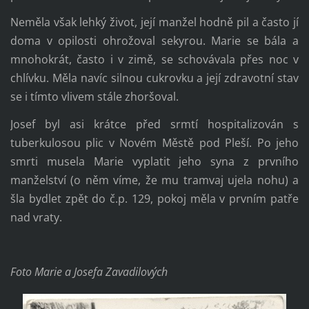
Neměla však lehký život, její manžel hodně pil a často jí
doma v opilosti ohrožoval sekyrou. Marie se bála a
mnohokrát, často i v zimě, se schovávala přes noc v
chlívku. Měla navíc silnou cukrovku a její zdravotní stav
se i tímto vlivem stále zhoršoval.
Josef byl asi krátce před srmtí hospitalizován s
tuberkulosou plic v Novém Městě pod Pleší. Po jeho
smrti musela Marie vyplatit jeho syna z prvního
manželství (o něm víme, že mu tramvaj ujela nohu) a
šla bydlet zpět do č.p. 129, pokoj měla v prvním patře
nad vraty.
Foto Marie a Josefa Zavadilových