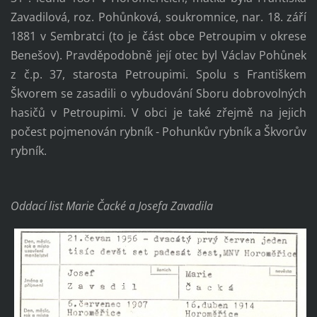
Zavadilová, roz. Pohůnková, soukromnice, nar. 18. září
1881 v Sembratci (to je část obce Petroupim v okrese
Benešov). Pravděpodobně její otec byl Václav Pohůnek
z č.p. 37, starosta Petroupimi. Spolu s Františkem
Škvorem se zasadili o vybudování Sboru dobrovolných
hasičů v Petroupimi. V obci je také zřejmě na jejich
počest pojmenován rybník - Pohunkův rybník a Škvorův
rybník.
Oddací list Marie Čacké a Josefa Zavadila