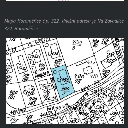
Mapa Horoměřice č.p. 322, dnešní adresa je Na Zavadilce
322, Horoměřice