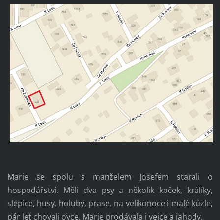
Marie se spolu s manželem Josefem starali o
hospodářství. Měli dva psy a několik koček, králíky,
slepice, husy, holuby, prase, na velikonoce i malé kůzle,
pár let chovali ovce. Marie prodávala i vejce a jahody.