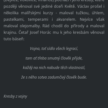
později věnoval své jediné dceři Květě. Václav prošel i
několika malířskými kurzy - maloval tužkou, úhlem,
pastelkami, temperami i akvarelem. Nejvíce však
maloval olejomalby. Rád chodil do přírody a maloval
krajinu. Četař Josef Horác mu k jeho kresbám věnoval
tuto báseň:
Vojna, toť sídlo všech legrací,
tam ať třeba smutný člověk přijde,
každý na nich nabude těch vlastností,
že s něho sotva zadumčivý člověk bude.
Kresby z vojny