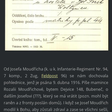
Od Josefa Moudřicha (k. u k. Infanterie-Regiment Nr. 94,
7 komp., 2 Zug,
Feldpost
96) se nám dochovala
pohlednice, jenž je psána 9. dubna 1916. Píše mamince
Rozalii Moudřichové, bytem Dejvice 148, Bubeneč, o
dalším Josefovi (???), který se má vrátit (pozn. mohl být
raněn a z fronty poslán domů). I když se Josef Moudřich
modlil k Bohu, aby zůstali zdraví a zase se všichni sešli,