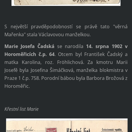
S největší pravděpodobností se právě tato "věrná
Mařenka" stala Václavovou manželkou.
Marie Josefa Čadská
se narodila
14. srpna 1902 v
Horoměřicích č.p. 64
. Otcem byl František Čadský a
matka Karolina, roz. Fröhlichová. Za kmotru Marii
Josefě byla Josefina Šimáčková, manželka blokmistra v
Praze 1 č.p. 758. Porodní bábou byla Barbora Brožová z
Horoměřic.
Křestní list Marie