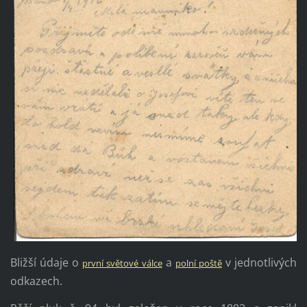
Bližší údaje o
a
v jednotlivých
první světové válce
polní poště
odkazech.