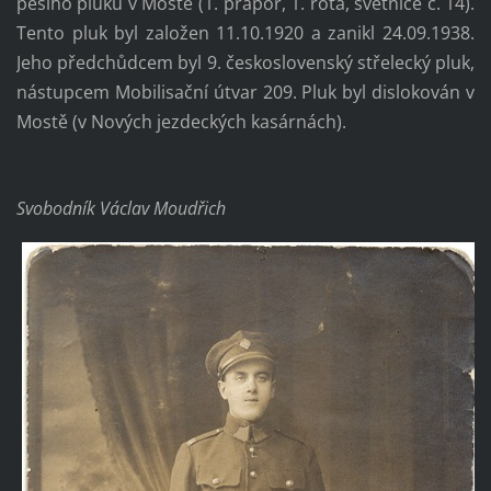
pěšího pluku v Mostě (1. prapor, 1. rota, světnice č. 14).
Tento pluk byl založen 11.10.1920 a zanikl 24.09.1938.
Jeho předchůdcem byl 9. československý střelecký pluk,
nástupcem Mobilisační útvar 209. Pluk byl dislokován v
Mostě (v Nových jezdeckých kasárnách).
Svobodník Václav Moudřich