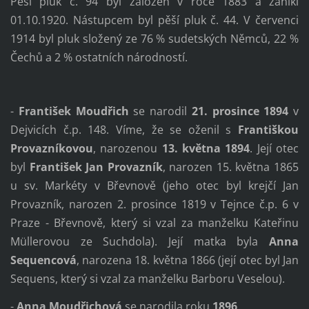
Pěší pluk č. 94 byl založen v roce 1883 a zanikl
01.10.1920. Nástupcem byl pěší pluk č. 44. V červenci
1914 byl pluk složený ze 76 % sudetských Němců, 22 %
Čechů a 2 % ostatních národností.
-
František Moudřich
se narodil
21. prosince
1894
v
Dejvicích č.p. 148. Víme, že se oženil s
Františkou
Provazníkovou
, narozenou
13. května 1894
. Její otec
byl
František Jan Provazník
, narozen 15. května 1865
u sv. Markéty v Břevnově (jeho otec byl krejčí Jan
Provazník, narozen 2. prosince 1819 v Tejnce č.p. 6 v
Praze - Břevnově, který si vzal za manželku Kateřinu
Müllerovou ze Suchdola). Její matka byla
Anna
Sequencová
, narozena 18. května 1866 (její otec byl Jan
Sequens, který si vzal za manželku Barboru Veselou).
-
Anna Moudřichová
se narodila roku
1896