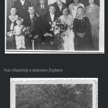
Foto Vlastimily a Antonína Šrejbera