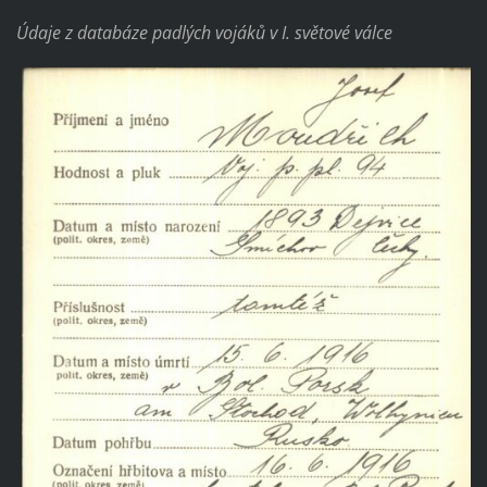
Údaje z databáze padlých vojáků v I. světové válce