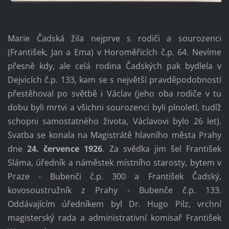
Marie Čadská žila nejprve s rodiči a sourozenci
(František, Jan a Ema) v Horoměřicích č.p. 64. Nevíme
přesně kdy, ale celá rodina Čadských pak bydlela v
Dejvicích č.p. 133, kam se s největší pravděpodobností
přestěhoval po světbě i Václav (jeho oba rodiče v tu
dobu byli mrtvi a všichni sourozenci byli plnoletí, tudíž
schopni samostatného života, Václavovi bylo 26 let).
Svatba se konala na Magistrátě hlavního města Prahy
dne
24. července 1926
. Za svědka jim šel František
Sláma, úředník a náměstek místního starosty, bytem v
Praze - Bubenči č.p. 300 a František Čadský,
kovosoustružník z Prahy - Bubenče č.p. 133.
Oddávajícím úředníkem byl Dr. Hugo Pilz, vrchní
magisterský rada a administrativní komisař František