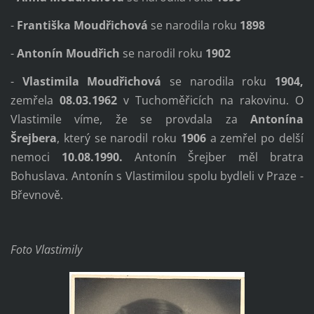
-
Františka Moudřichová
se narodila roku
1898
-
Antonín Moudřich
se narodil roku
1902
-
Vlastimila Moudřichová
se narodila roku
1904,
zemřela
08.03.1962
v Tuchoměřicích na rakovinu. O
Vlastimile víme, že se provdala za
Antonína
Šrejbera
,
který se narodil roku
1906
a zemřel po delší
nemoci
10.08.1990.
Antonín Šrejber měl bratra
Bohuslava.
Antonín s Vlastimilou spolu bydleli v Praze -
Břevnově.
Foto Vlastimily