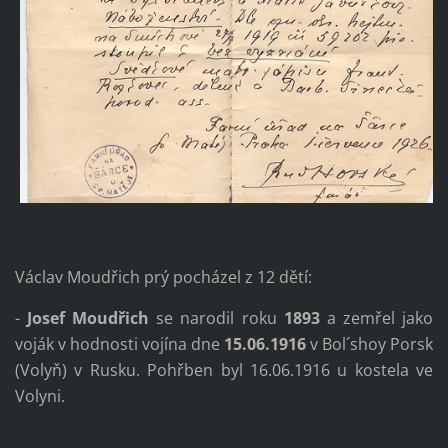
Václav Moudřich prý pocházel z 12 dětí:
-
Josef Moudřich
se narodil roku
1893
a zemřel jako
voják v hodnosti vojína dne
15.06.1916
v Bol´shoy Porsk
(Volyň) v Rusku. Pohřben byl 16.06.1916 u kostela ve
Volyni.