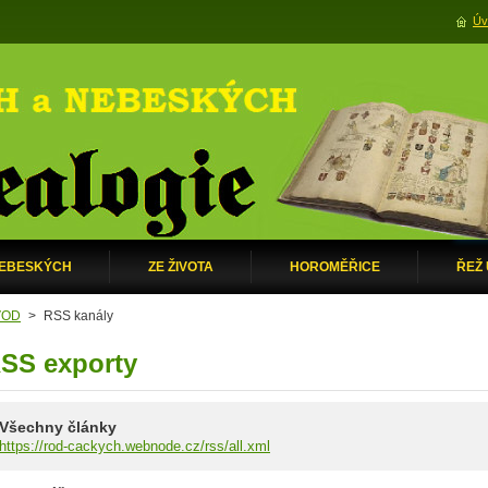
Úv
NEBESKÝCH
ZE ŽIVOTA
HOROMĚŘICE
ŘEŽ
VOD
>
RSS kanály
SS exporty
Všechny články
https://rod-cackych.webnode.cz/rss/all.xml