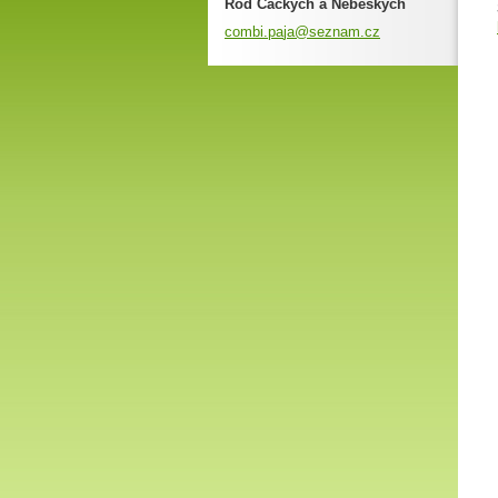
Rod Čackých a Nebeských
combi.pa
ja@sezna
m.cz