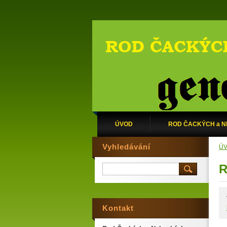
ÚVOD
ROD ČACKÝCH a 
Vyhledávání
Ú
R
Kontakt