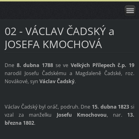
02 - VÁCLAV ČADSKÝ a
JOSEFA KMOCHOVÁ
Dne
8. dubna 1788
se ve
Velkých Přílepech č.p. 19
narodil Josefu Čadskému a Magdaleně Čadské, roz.
Novákové, syn
Václav Čadský
.
Václav Čadský byl oráč,
podruh
. Dne
15. dubna 1823
si
vzal za manželku
Josefu Kmochovou
, nar.
13.
března
1802
.