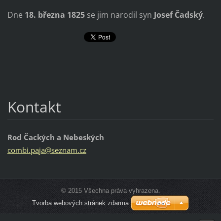
Dne
18. března 1825
se jim narodil syn
Josef Čadský
.
Kontakt
Rod Čackých a Nebeských
combi.pa
ja@sezna
m.cz
© 2015 Všechna práva vyhrazena.
Tvorba webových stránek zdarma