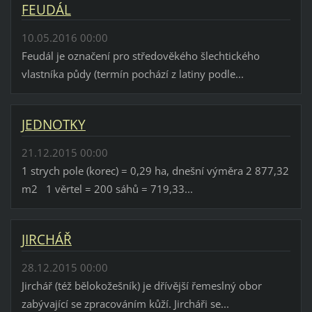
FEUDÁL
10.05.2016 00:00
Feudál je označení pro středověkého šlechtického
vlastníka půdy (termín pochází z latiny podle...
JEDNOTKY
21.12.2015 00:00
1 strych pole (korec) = 0,29 ha, dnešní výměra 2 877,32
m2 1 věrtel = 200 sáhů = 719,33...
JIRCHÁŘ
28.12.2015 00:00
Jirchář (též bělokožešník) je dřívější řemeslný obor
zabývající se zpracováním kůží. Jircháři se...