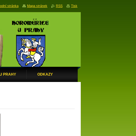
odní stránka
Mapa stránek
RSS
Tisk
 U PRAHY
ODKAZY