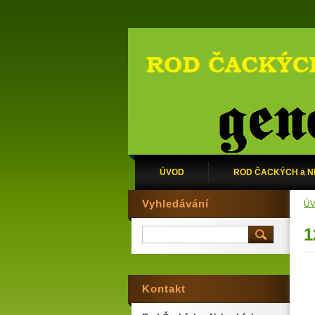
ÚVOD
ROD ČACKÝCH a 
Vyhledávání
Ú
1
Kontakt