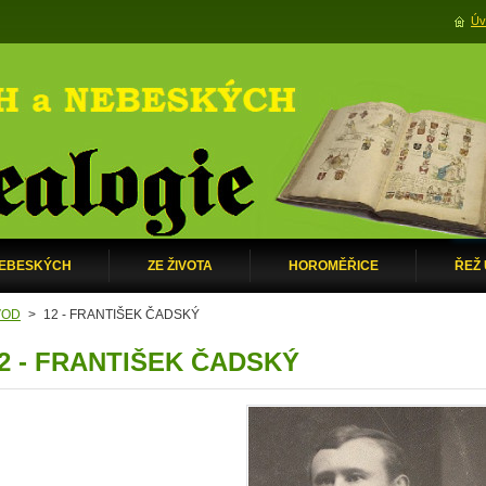
Úv
NEBESKÝCH
ZE ŽIVOTA
HOROMĚŘICE
ŘEŽ
VOD
>
12 - FRANTIŠEK ČADSKÝ
2 - FRANTIŠEK ČADSKÝ