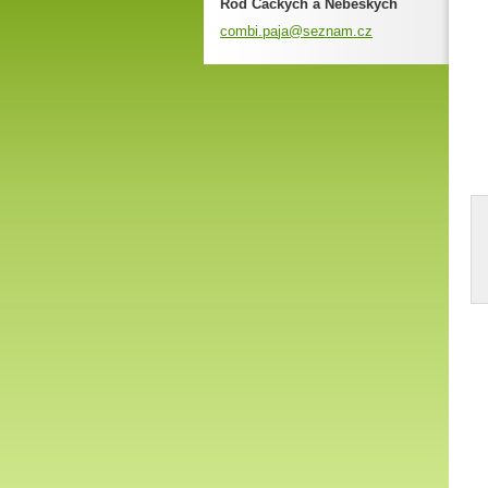
Rod Čackých a Nebeských
combi.pa
ja@sezna
m.cz