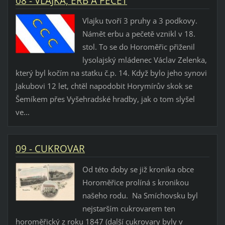
08 - VLAJKA, ERB A PEČEŤ
Vlajku tvoří 3 pruhy a 3 podkovy.
Námět erbu a pečetě vznikl v 18.
stol. To se do Horoměřic přiženil
lysolajský mládenec Václav Zelenka,
který byl kočím na statku č.p. 14. Když bylo jeho synovi
Jakubovi 12 let, chtěl napodobit Horymírův skok se
Šemíkem přes Vyšehradské hradby, jak o tom slyšel
ve...
09 - CUKROVAR
Od této doby se již kronika obce
Horoměřice prolíná s kronikou
našeho rodu. Na Smíchovsku byl
nejstarším cukrovarem ten
horoměřický z roku 1847 (další cukrovary byly v