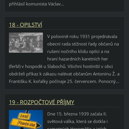
přihlásil komunista Václav...
18 - OPILSTVÍ
V polovině roku 1931 projednávala
obecní rada stížnost řady občanů na
rušení nočního klidu opilci a na
hraní hazardních karetních her
(ferbl) v hospodě u Slabochů. Všichni hostinští v obci
obdrželi příkaz k zákazu nalévat občanům Antonínu Ž. a
Františku K. kořalky počínaje 25. červencem. Ponocný...
19 - ROZPOČTOVÉ PŘÍJMY
Dne 15. března 1939 začala II.
světová válka, která se dotkla i
samotných Horoměřic a jejích