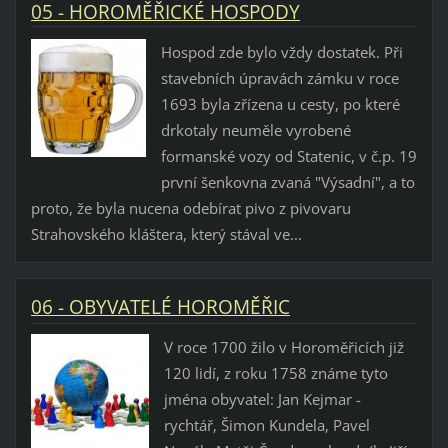
05 - HOROMĚŘICKÉ HOSPODY
Hospod zde bylo vždy dostatek. Při
stavebních úpravách zámku v roce
1693 byla zřízena u cesty, po které
drkotaly neuměle vyrobené
formanské vozy od Statenic, v č.p. 19
první šenkovna zvaná "Výsadní", a to
proto, že byla nucena odebírat pivo z pivovaru
Strahovského kláštera, který stával ve...
06 - OBYVATELÉ HOROMĚŘIC
V roce 1700 žilo v Horoměřicích již
120 lidí, z roku 1758 známe tyto
jména obyvatel: Jan Kejmar -
rychtář, Šimon Kundela, Pavel