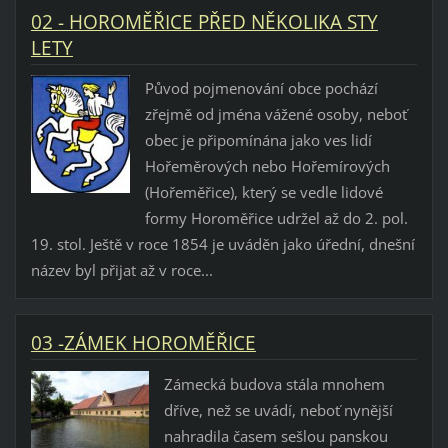
02 - HOROMĚŘICE PŘED NĚKOLIKA STY
LETY
Původ pojmenování obce pochází
zřejmě od jména vážené osoby, neboť
obec je připomínána jako ves lidí
Hořeměrových nebo Hořemírových
(Hořeměřice), který se vedle lidové
formy Horoměřice udržel až do 2. pol.
19. stol. Ještě v roce 1854 je uváděn jako úřední, dnešní
název byl přijat až v roce...
03 -ZÁMEK HOROMĚŘICE
Zámecká budova stála mnohem
dříve, než se uvádí, neboť nynější
nahradila časem sešlou panskou