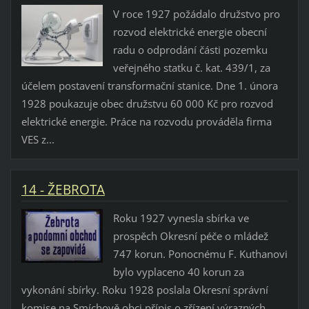
V roce 1927 požádalo družstvo pro
rozvod elektrické energie obecní
radu o odprodání části pozemku
veřejného statku č. kat. 439/1, za
účelem postavení transformační stanice. Dne 1. února
1928 poukazuje obec družstvu 60 000 Kč pro rozvod
elektrické energie. Práce na rozvodu prováděla firma
VES z...
14 - ŽEBROTA
Roku 1927 vynesla sbírka ve
prospěch Okresní péče o mládež
747 korun. Ponocnému F. Kuthanovi
bylo vyplaceno 40 korun za
vykonání sbírky. Roku 1928 poslala Okresní správní
komise na Smíchově obci přípis o zřízení výrazných