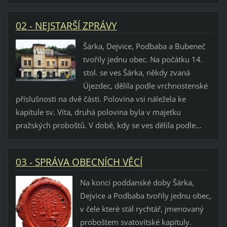
02 - NEJSTARŠÍ ZPRÁVY
Šárka, Dejvice, Podbaba a Bubeneč
tvořily jednu obec. Na počátku 14.
stol. se ves Šárka, někdy zvaná
Újezdec, dělila podle vrchnostenské
příslušnosti na dvě části. Polovina vsi náležela ke
kapitule sv. Víta, druhá polovina byla v majetku
pražských proboštů. V době, kdy se ves dělila podle...
03 - SPRÁVA OBECNÍCH VĚCÍ
Na konci poddanské doby Šárka,
Dejvice a Podbaba tvořily jednu obec,
v čele které stál rychtář, jmenovaný
proboštem svatovítské kapituly.