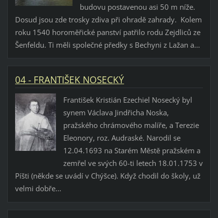
budovu postavenou asi 50 m níže.
Dosud jsou zde trosky zdiva při ohradě zahrady. Kolem
roku 1540 horoměřické panství patřilo rodu Zejdliců ze
Šenfeldu. Ti měli společné předky s Bechyni z Lažan a...
04 - FRANTIŠEK NOSECKÝ
František Kristián Ezechiel Nosecký byl
synem Václava Jindřicha Noska,
pražského chrámového malíře, a Terezie
Eleonory, roz. Audraské. Narodil se
12.04.1693 na Starém Městě pražském a
zemřel ve svých 60-ti letech 18.01.1753 v
Píšti (někde se uvádí v Chýšce). Když chodil do školy, už
velmi dobře...