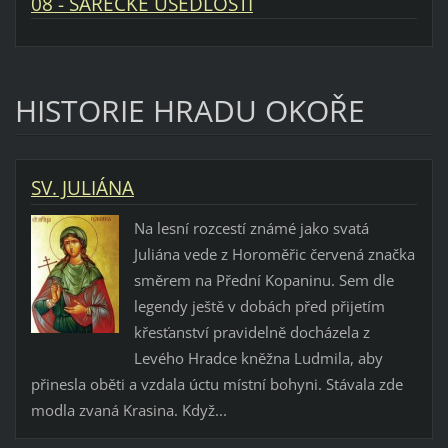
08 - ŠÁRECKÉ USEDLOSTI
HISTORIE HRADU OKOŘE
SV. JULIÁNA
Na lesní rozcestí známé jako svatá
Juliána vede z Horoměřic červená značka
směrem na Přední Kopaninu. Sem dle
legendy ještě v dobách před přijetím
křesťanství pravidelně docházela z
Levého Hradce kněžna Ludmila, aby
přinesla oběti a vzdala úctu místní bohyni. Stávala zde
modla zvaná Krasina. Když...