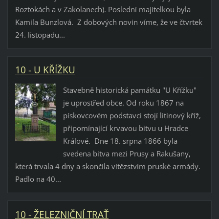
Roztokách a v Zakolanech). Poslední majitelkou byla
Kamila Bunzlová. Z dobových novin víme, že ve čtvrtek
24. listopadu...
10 - U KŘÍŽKU
Stavebně historická památku "U Křížku"
je uprostřed obce. Od roku 1867 na
pískovcovém podstavci stojí litinový kříž,
připomínající krvavou bitvu u Hradce
Králové. Dne 18. srpna 1866 byla
svedena bitva mezi Prusy a Rakušany,
která trvala 4 dny a skončila vítězstvím pruské armády.
Padlo na 40...
10 - ŽELEZNIČNÍ TRAŤ