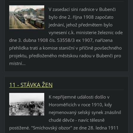
V zasedací síni radnice v Bubenči
bylo dne 2. října 1908 započato
jednání, jehož předmětem bylo
vynesení c.k. ministerie železnic ode
dne 3. dubna 1908 čís. 53558/3 ex 1907, nařízena
přehlídka trati a komise staniční v příčině povšechného
projektu, předloženého městskou radou v Bubenči pro
místní...
11 - STÁVKA ŽEN
K nepříjemné události došlo v
Horoměřicích v roce 1910, kdy
nejmenovaný selský synek znásilnil
chudé děvče - navíc tělesně
postižené. "Smíchovský obzor" ze dne 28. ledna 1911