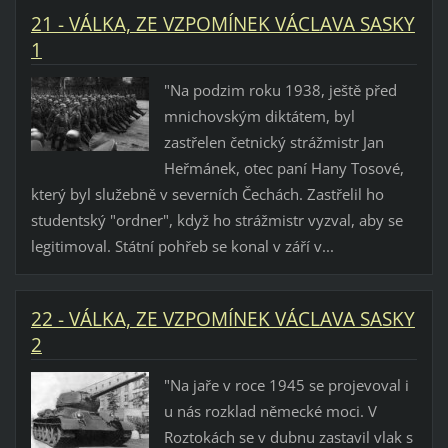
21 - VÁLKA, ZE VZPOMÍNEK VÁCLAVA SASKY
1
"Na podzim roku 1938, ještě před
mnichovským diktátem, byl
zastřelen četnický strážmistr Jan
Heřmánek, otec paní Hany Tosové,
který byl služebně v severních Čechách. Zastřelil ho
studentský "ordner", když ho strážmistr vyzval, aby se
legitimoval. Státní pohřeb se konal v září v...
22 - VÁLKA, ZE VZPOMÍNEK VÁCLAVA SASKY
2
"Na jaře v roce 1945 se projevoval i
u nás rozklad německé moci. V
Roztokách se v dubnu zastavil vlak s