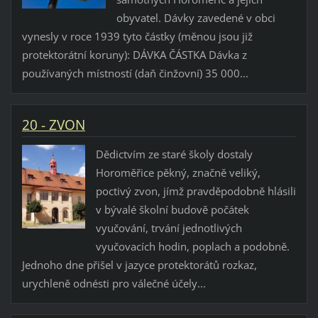
obyvatel. Dávky zavedené v obci
vynesly v roce 1939 tyto částky (měnou jsou již
protektorátní koruny): DÁVKA ČÁSTKA Dávka z
používaných místností (daň činžovní) 35 000...
20 - ZVON
Dědictvím ze staré školy dostaly
Horoměřice pěkný, značně veliký,
poctivý zvon, jímž pravděpodobně hlásili
v bývalé školní budově počátek
vyučování, trvání jednotlivých
vyučovacích hodin, poplach a podobně.
Jednoho dne přišel v jazyce protektorátů rozkaz,
urychleně odnésti pro válečné účely...