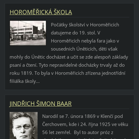
HOROMĚŘICKÁ ŠKOLA
Počátky školství v Horoměřicích
datujeme do 19. stol. V
Horoměřicích nebyla fara jako v
sousedních Úněticích, děti však
mohly do Únětic docházet a učit se zde alespoň základy
psaní a čtení. Tyto nepravidelné docházky trvaly až do
roku 1819. To byla v Horoměřicích zřízena jednotřídní
filiálka školy...
JINDŘICH ŠIMON BAAR
Narodil se 7. února 1869 v Klenčí pod
Čerchovem, kde i 24. října 1925 ve věku
56 let zemřel. Byl to autor próz z