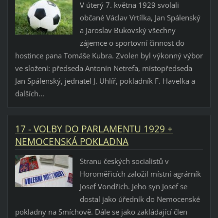
V úterý 7. května 1929 svolali
občané Václav Vrtílka, Jan Spálenský
a Jaroslav Bukovský všechny
zájemce o sportovní činnost do
hostince pana Tomáše Kubra. Zvolen byl výkonný výbor
ve složení: předseda Antonín Netrefa, místopředseda
Jan Spálenský, jednatel J. Uhlíř, pokladník F. Havelka a
dalších...
17 - VOLBY DO PARLAMENTU 1929 +
NEMOCENSKÁ POKLADNA
Stranu českých socialistů v
Horoměřicích založil místní agrárník
Josef Vondřich. Jeho syn Josef se
dostal jako úředník do Nemocenské
pokladny na Smíchově. Dále se jako zakládající člen