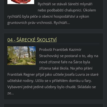
Rychtáři se stávali šárečtí mlynáři
nebo podbabští chalupníci. Úkolem
rychtářů byla péče o obecní hospodářství a výkon
gruntovních práv vrchnosti. Rychtáři...
04 - ŠÁRECKÉ ŠKOLSTVÍ
Probošt František Kazimír
Strachovský se postaral o to, aby na
nově zřízené faře na Šárce byla
zřízena také škola. Na jeho přání
František Regner přijal jako učitele Josefa Luvra ze staré
učitelské rodiny. Učilo se v přilehlém domku u fary.
Vybavení jedné jediné učebny bylo chudé. Skládalo se
ze...