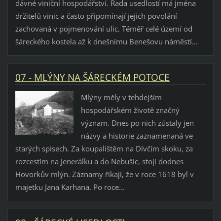
dávné viniční hospodářství. Řada usedlostí má jména
držitelů vinic a často připomínají jejich povolání
zachovaná v pojmenování ulic. Téměř celé území od
šáreckého kostela až k dnešnímu Benešovu náměstí...
07 - MLÝNY NA ŠÁRECKÉM POTOCE
Mlýny měly v tehdejším
hospodářském životě značný
význam. Dnes po nich zůstaly jen
názvy a historie zaznamenaná ve
starých spisech. Za koupalištěm na Dívčím skoku, za
rozcestím na Jenerálku a do Nebušic, stojí dodnes
Hovorkův mlýn. Záznamy říkají, že v roce 1618 byl v
majetku Jana Karhana. Po roce...