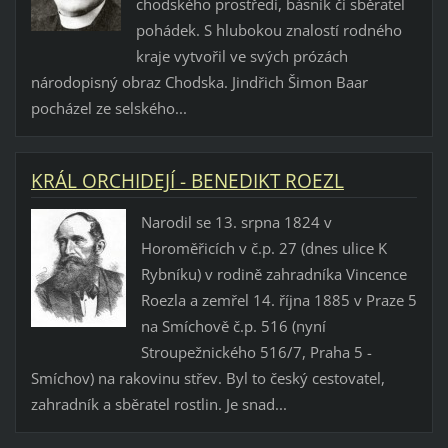
chodského prostředí, básník či sběratel
pohádek. S hlubokou znalostí rodného
kraje vytvořil ve svých prózách
národopisný obraz Chodska. Jindřich Šimon Baar
pocházel ze selského...
KRÁL ORCHIDEJÍ - BENEDIKT ROEZL
Narodil se 13. srpna 1824 v
Horoměřicích v č.p. 27 (dnes ulice K
Rybníku) v rodině zahradníka Vincence
Roezla a zemřel 14. října 1885 v Praze 5
na Smíchově č.p. 516 (nyní
Stroupežnického 516/7, Praha 5 -
Smíchov) na rakovinu střev. Byl to český cestovatel,
zahradník a sběratel rostlin. Je snad...