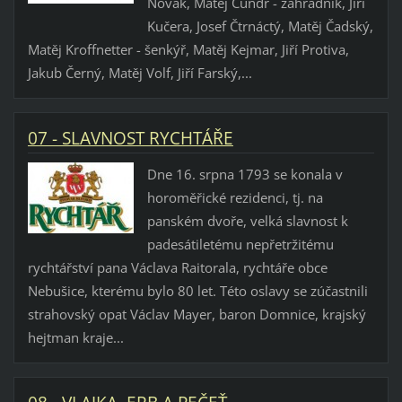
Novák, Matěj Čundr - zahradník, Jiří
Kučera, Josef Čtrnáctý, Matěj Čadský,
Matěj Kroffnetter - šenkýř, Matěj Kejmar, Jiří Protiva,
Jakub Černý, Matěj Volf, Jiří Farský,...
07 - SLAVNOST RYCHTÁŘE
Dne 16. srpna 1793 se konala v
horoměřické rezidenci, tj. na
panském dvoře, velká slavnost k
padesátiletému nepřetržitému
rychtářství pana Václava Raitorala, rychtáře obce
Nebušice, kterému bylo 80 let. Této oslavy se zúčastnili
strahovský opat Václav Mayer, baron Domnice, krajský
hejtman kraje...