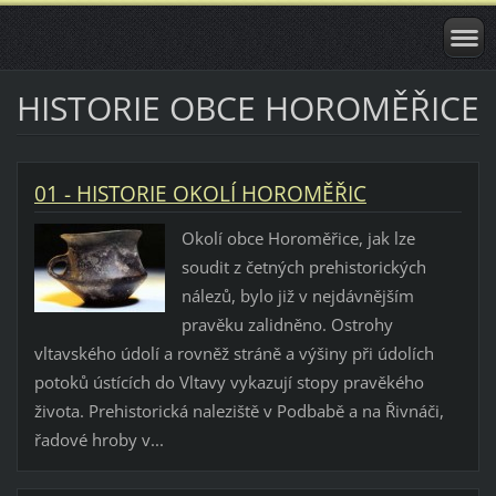
HISTORIE OBCE HOROMĚŘICE
01 - HISTORIE OKOLÍ HOROMĚŘIC
Okolí obce Horoměřice, jak lze
soudit z četných prehistorických
nálezů, bylo již v nejdávnějším
pravěku zalidněno. Ostrohy
vltavského údolí a rovněž stráně a výšiny při údolích
potoků ústících do Vltavy vykazují stopy pravěkého
života. Prehistorická naleziště v Podbabě a na Řivnáči,
řadové hroby v...