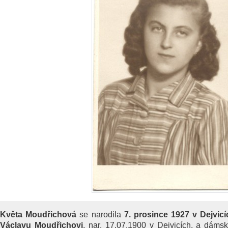
Květa Moudřichová
se narodila
7. prosince 1927 v Dejvicí
Václavu Moudřichovi
, nar. 17.07.1900 v Dejvicích, a dáms