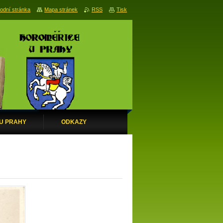
odní stránka
Mapa stránek
RSS
Tisk
 U PRAHY
ODKAZY