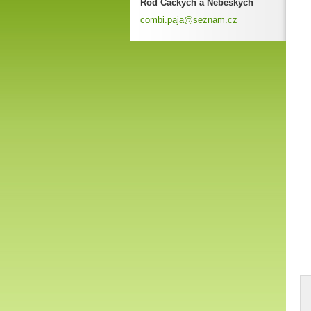
Rod Čackých a Nebeských
combi.pa
ja@sezna
m.cz