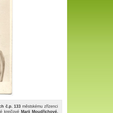
ch č.p. 133
městskému zřízenci
ké krejčové
Marii Moudřichové,