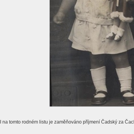
I na tomto rodném listu je zaměňováno příjmení Čadský za Čac