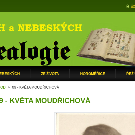
Úv
NEBESKÝCH
ZE ŽIVOTA
HOROMĚŘICE
ŘEŽ
VOD
>
09 - KVĚTA MOUDŘICHOVÁ
9 - KVĚTA MOUDŘICHOVÁ