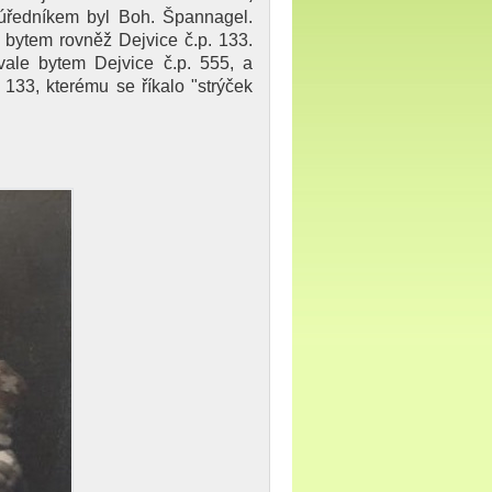
 úředníkem byl Boh. Špannagel.
 bytem rovněž Dejvice č.p. 133.
rvale bytem Dejvice č.p. 555, a
 133, kterému se říkalo "strýček