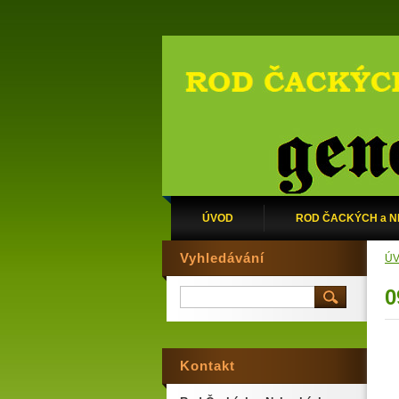
ÚVOD
ROD ČACKÝCH a 
Vyhledávání
Ú
0
Kontakt