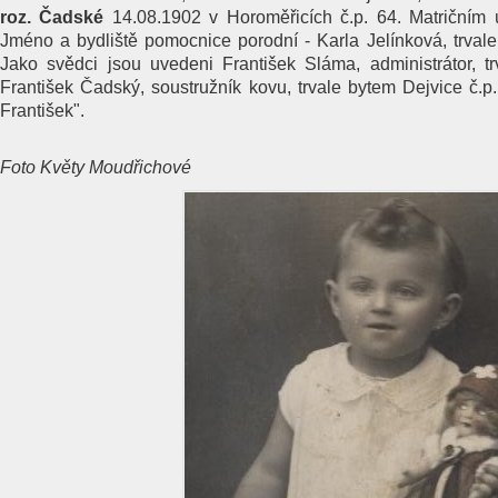
roz. Čadské
14.08.1902 v Horoměřicích č.p. 64. Matričním
Jméno a bydliště pomocnice porodní - Karla Jelínková, trvale
Jako svědci jsou uvedeni František Sláma, administrátor, t
František Čadský, soustružník kovu, trvale bytem Dejvice č.p.
František".
Foto Květy Moudřichové