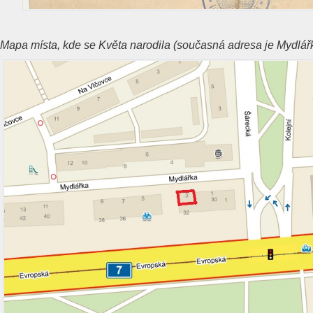
Mapa místa, kde se Květa narodila (s
oučasná adresa je Mydlářk