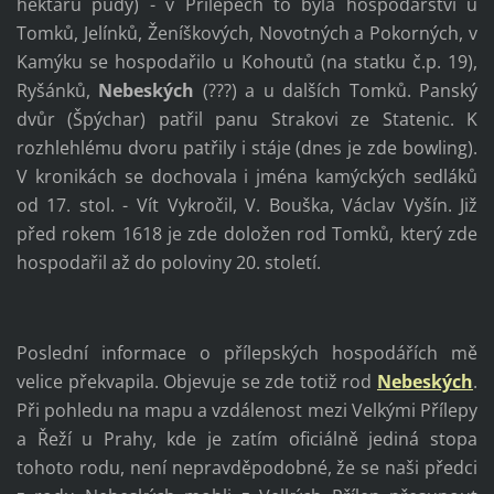
hektarů půdy) - v Přílepech to byla hospodářství u
Tomků, Jelínků, Ženíškových, Novotných a Pokorných, v
Kamýku se hospodařilo u Kohoutů (na statku č.p. 19),
Ryšánků,
Nebeských
(???) a u dalších Tomků. Panský
dvůr (Špýchar) patřil panu Strakovi ze Statenic. K
rozhlehlému dvoru patřily i stáje (dnes je zde bowling).
V kronikách se dochovala i jména kamýckých sedláků
od 17. stol. - Vít Vykročil, V. Bouška, Václav Vyšín. Již
před rokem 1618 je zde doložen rod Tomků, který zde
hospodařil až do poloviny 20. století.
Poslední informace o přílepských hospodářích mě
velice překvapila. Objevuje se zde totiž rod
Nebeských
.
Při pohledu na mapu a vzdálenost mezi Velkými Přílepy
a Řeží u Prahy, kde je zatím oficiálně jediná stopa
tohoto rodu, není nepravděpodobné, že se naši předci