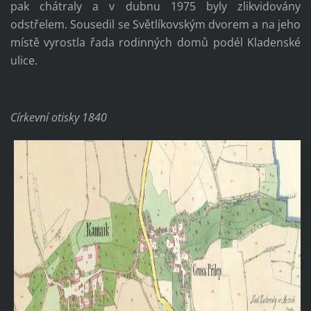
pak chátraly a v dubnu 1975 byly zlikvidovány
odstřelem. Sousedil se Světlíkovským dvorem a na jeho
místě vyrostla řada rodinných domů podél Kladenské
ulice.
Církevní otisky 1840