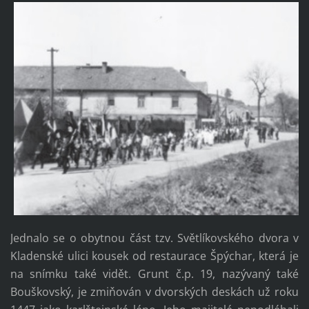
Jednalo se o obytnou část tzv. Světlíkovského dvora v
Kladenské ulici kousek od restaurace Špýchar, která je
na snímku také vidět. Grunt č.p. 19, nazývaný také
Bouškovský, je zmiňován v dvorských deskách už roku