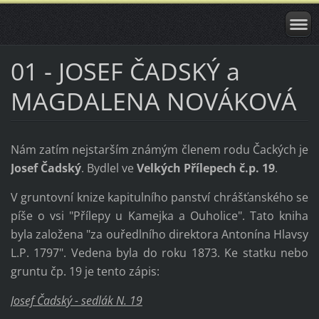
01 - JOSEF ČADSKÝ a
MAGDALENA NOVÁKOVÁ
Nám zatím nejstarším známým členem rodu Čackých je
Josef Čadský
. Bydlel ve
Velkých Přílepech č.p. 19
.
V gruntovní knize kapitulního panství chrášťanského se
píše o vsi "Přílepy u Kamejka a Ouholice". Tato kniha
byla založena "za ouředlního direktora Antonína Hlavsy
L.P. 1797". Vedena byla do roku 1873. Ke statku nebo
gruntu čp. 19 je tento zápis:
Josef Čadský - sedlák N. 19