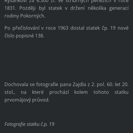
Ryšánkovi za 6.300 zl. ve stříbrných penězích v roce
1831. Později byl statek v držení několika generací
rodiny Pokorných.
Po přečíslování v roce 1963 dostal statek čp. 19 nové
číslo popisné 138.
Dochovala se f
otografie pana Zajdla z 2. pol. 60. let 20.
stol., na které prochází kolem tohoto statku
prvomájový průvod.
Fotografie statku č.p. 19