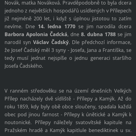
Novák, matka Nováková. Pravděpodobně to byla dcera
jednoho z největších hospodářů usídlených v Přílepech
již nejméně 200 let, i když s úplnou jistotou to zatím
nevíme. Dne
14. ledna 1770
se jim narodila dcera
Barbora Apolonia Čadcká
, d
ne
8. dubna 1788
se jim
narodil syn
Václav Čadský
. Dle předchozí informace,
že Josef Čadský měl 3 syny - Josefa, Jana a Františka, se
tedy musí jednat nejspíše o jednu generaci staršího
Josefa Čadského.
V ranném středověku se na území dnešních Velkých
Přílep nacházely dvě sídliště - Přílepy a Kamýk. Až do
roku 1859, kdy byly obě obce sloučeny, spadala každá
obec pod jinou farnost - Přílepy k únětické a Kamýk k
noutonické. Přílepy náležely svatovítské kapitule na
Pražském hradě a Kamýk kapitlule benediktinek u sv.