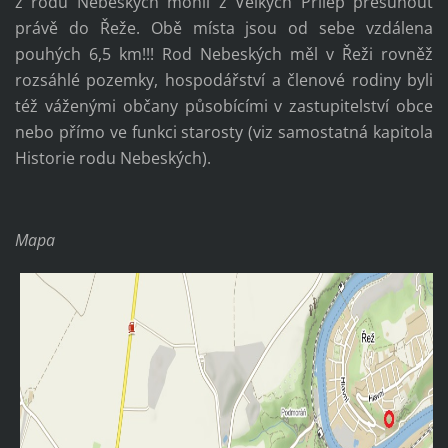
z rodu Nebeských mohli z Velkých Přílep přesunout
právě do Řeže. Obě místa jsou od sebe vzdálena
pouhých 6,5 km!!! Rod Nebeských měl v Řeži rovněž
rozsáhlé pozemky, hospodářství a členové rodiny byli
též váženými občany působícími v zastupitelství obce
nebo přímo ve funkci starosty (viz samostatná kapitola
Historie rodu Nebeských).
Mapa