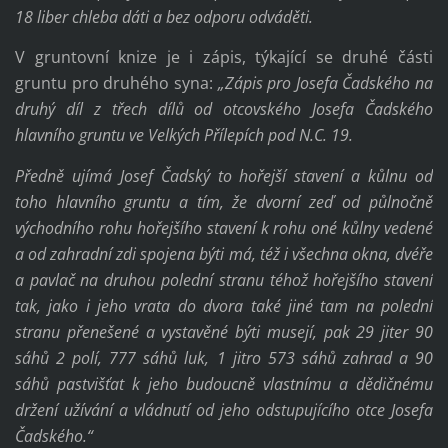
18 liber chleba dáti a bez odporu odváděti.
V gruntovní knize je i zápis, týkající se druhé části
gruntu pro druhého syna:
„Zápis pro Josefa Čadského na
druhý díl z třech dílů od otcovského Josefa Čadského
hlavního gruntu ve Velkých Přílepích pod N.C. 19.
Předně ujímá Josef Čadský to hořejší stavení a kůlnu od
toho hlavního gruntu a tím, že dvorní zeď od půlnočně
východního rohu hořejšího stavení k rohu oné kůlny vedené
a od zahradní zdi spojena býti má, též i všechna okna, dvéře
a pavlač na druhou polední stranu téhož hořejšího stavení
tak, jako i jeho vrata do dvora také jiné tam na polední
stranu přenešené a vystavěné býti musejí, pak 29 jiter 90
sáhů 2 polí, 777 sáhů luk, 1 jitro 573 sáhů zahrad a 90
sáhů pastvišťat k jeho budoucně vlastnímu a dědičnému
držení užívání a vládnutí od jeho odstupujícího otce Josefa
Čadského.“