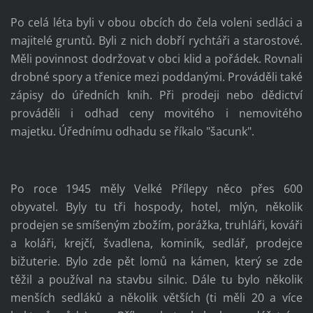
Po celá léta byli v obou obcích do čela voleni sedláci a
majitelé gruntů. Byli z nich dobří rychtáři a starostové.
Měli povinnost dodržovat v obci klid a pořádek. Rovnali
drobné spory a třenice mezi poddanými. Prováděli také
zápisy do úředních knih. Při prodeji nebo dědictví
prováděli i odhad ceny movitého i nemovitého
majetku. Úřednímu odhadu se říkalo "šacunk".
Po roce 1945 měly Velké Přílepy něco přes 600
obyvatel. Byly tu tři hospody, hotel, mlýn, několik
prodejen se smíšeným zbožím, porážka, truhláři, kováři
a koláři, krejčí, švadlena, kominík, sedlář, prodejce
bižuterie. Bylo zde pět lomů na kámen, který se zde
těžil a používal na stavbu silnic. Dále tu bylo několik
menších sedláků a několik větších (ti měli 20 a více