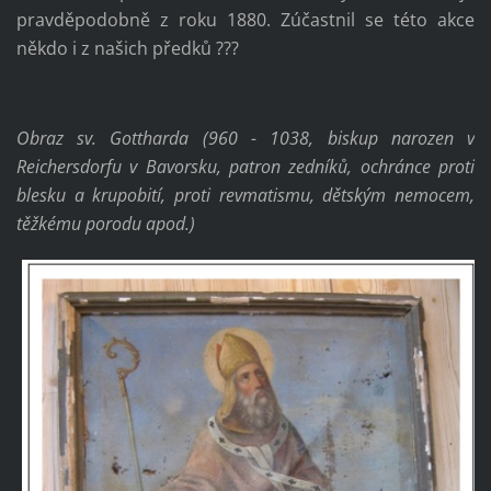
pravděpodobně z roku 1880. Zúčastnil se této akce
někdo i z našich předků ???
Obraz sv. Gottharda (960 - 1038, biskup narozen v
Reichersdorfu v Bavorsku, patron zedníků, ochránce proti
blesku a krupobití, proti revmatismu, dětským nemocem,
těžkému porodu apod.)