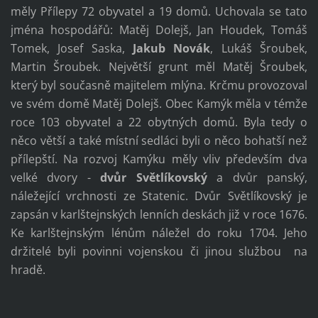
měly Přílepy 72 obyvatel a 19 domů. Uchovala se tato
jména hospodářů: Matěj Dolejš, Jan Houdek, Tomáš
Tomek, Josef Saska,
Jakub Novák
, Lukáš Šroubek,
Martin Šroubek. Největší grunt měl Matěj Šroubek,
který byl současně majitelem mlýna. Krčmu provozoval
ve svém domě Matěj Dolejš. Obec Kamýk měla v témže
roce 103 obyvatel a 22 obytných domů. Byla tedy o
něco větší a také místní sedláci byli o něco bohatší než
přílepští. Na rozvoj Kamýku měly vliv především dva
velké dvory -
dvůr Světlíkovský
a dvůr panský,
náležející vrchnosti ze Statenic. Dvůr Světlíkovský je
zapsán v karlštejnských lenních deskách již v roce 1676.
Ke karlštejnským lénům náležel do roku 1704. Jeho
držitelé byli povinni vojenskou či jinou službou na
hradě.