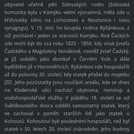
obyvatel včetně pěti židovských rodin (židovská
komunita byla v Kamýku velmi významná, měla zde u
křižovatky silnic na Lichoceves a Noutonice i svou
synagogu). V 19. stol. ho koupila rodina Ryšánkova, z
níž pocházel i jeden ze starostů Kamýku. Rod Čackých
zde mohl být do cca roku 1825 - 1850, kdy vnuk Josefa
Čadského a Magdaleny Novákové, rovněž Josef Čadský,
je již uváděn jako domkař v Černém Vole a dále
bydlištěm již v Horoměřicích.
Ryšánkovi zde hospodařili
až do poloviny 20. století, kdy statek přešel do majetku
JZD. Jeho pozůstatky jsou součástí areálu, kde se dnes
na Kladenské ulici nachází ubytovna, nonstop a
vodohospodářské služby. V půběhu 18. století se od
Světlíkovského dvora oddělil samostatný statek, který
se zachoval v paměti starších lidí jako statek u
Kohoutů. Kohoutovi byli posledními hospodáři, než byl
statek v 50. letech 20. století znárodněn. Jeho budovy