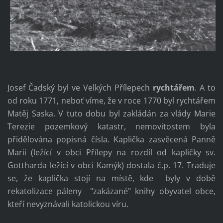
Josef Čadský byl ve Velkých Přílepech
rychtářem
. A to
od roku 1771, neboť víme, že v roce 1770 byl rychtářem
Matěj Saska. V tuto dobu byl zakládán za vlády Marie
Terezie pozemkový katastr, nemovitostem byla
přidělována popisná čísla. Kaplička zasvěcená Panně
Marii (ležící v obci Přílepy na rozdíl od kapličky sv.
Gottharda ležící v obci Kamýk
) dostala č.p. 17. Traduje
se, že kaplička stojí na místě, kde byly v době
rekatolizace páleny "zakázané" knihy obyvatel obce,
kteří nevyznávali katolic
kou víru.