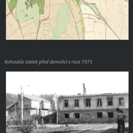
Kohoutův statek před demolicí v roce 1975