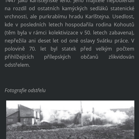
1447 jako karlštejnské léno. Jeho majitelé nepodléhali
na rozdíl od ostatních kamýckých sedláků statenické
vrchnosti, ale purkrabímu hradu Karlštejna. Usedlost,
kde v posledních letech hospodařila rodina Kohoutů
(těm byla v rámci kolektivizace v 50. letech zabavena),
nepřežila ani deset let od oné oslavy Svátku práce. V
polovině 70. let byl statek před velkým počtem
přihlížejících přílepských občanů zlikvidován
odstřelem.
Fotografie odstřelu