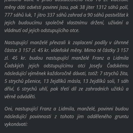
měny dáti odvésti povinni jsou, pak 38 jiter 1312 sáhů polí,
777 sáhů luk, 1 jitro 337 sáhů zahrad a 90 sáhů pastvišťat k
jejich budoucímu společně vlastnímu držení, užívání a
vládnutí od jejich odstupujícího otce.
Nastupující manželé převzali k zaplacení podíly v úhrnné
částce 3 157 zl. 45 kr. vídeňské měny. Mimo té částky 3 157
zl. 45 kr. budou nastupující manželé Franz a Lidmila
Čadských jejich odstupujícímu otci Josefu Čadskému
následující výměnek každoročně dávati, totiž: 7 strychů žita,
5 strychů pšenice, 13 žejdlíků másla, 13 žejdlíků soli, 1 sáh
dříví, 6 strychů uhlí, pak třetí díl ze zahradních užitků a
věrně odváděti.
Oni, nastupující Franz a Lidmila, manželé, povinni budou
následující povinnosti z tohoto jim odděleného gruntu
vykonávati: