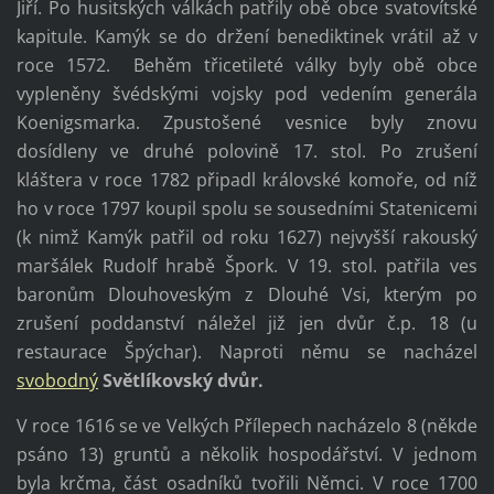
Jiří. Po husitských válkách patřily obě obce svatovítské
kapitule. Kamýk se do držení benediktinek vrátil až v
roce 1572. Behěm třicetileté války byly obě obce
vypleněny švédskými vojsky pod vedením generála
Koenigsmarka. Zpustošené vesnice byly znovu
dosídleny ve druhé polovině 17. stol. Po zrušení
kláštera v roce 1782 připadl královské komoře, od níž
ho v roce 1797 koupil spolu se sousedními Statenicemi
(k nimž Kamýk patřil od roku 1627) nejvyšší rakouský
maršálek Rudolf hrabě Špork. V 19. stol. patřila ves
baronům Dlouhoveským z Dlouhé Vsi, kterým po
zrušení poddanství náležel již jen dvůr č.p. 18 (u
restaurace Špýchar). Naproti němu se nacházel
svobodný
Světlíkovský dvůr.
V roce 1616 se ve Velkých Přílepech nacházelo 8 (někde
psáno 13) gruntů a několik hospodářství. V jednom
byla krčma, část osadníků tvořili Němci. V roce 1700