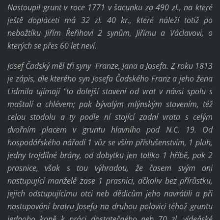
Nastoupil grunt v roce 1771 v šacunku za 490 zl., na které
ještě dopláceti má 32 zl. 40 kr., které náleží totiž po
nebožtíku Jiřím Řeřihovi 2 synům, Jiřímu a Václavovi, o
kterých se přes 60 let neví.
Josef Čadský měl tři syny Franze, Jana a Josefa. Z roku 1813
je zápis, dle kterého syn Josefa Čadského Franz a jeho žena
Lidmila ujímají "to dolejší stavení od vrat v návsi spolu s
maštalí a chlévem; pak bývalým mlýnským stavením, též
celou stodolu a ty podle ní stojící zadní vrata s celým
dvořním placem v gruntu hlavního pod N.C. 19. Od
hospodářského nářadí 1 vůz se vším příslušenstvím, 1 pluh,
jedny trojdílné brány, od dobytku jen toliko 1 hříbě, pak 2
prasnice, však s tou výhradou, že časem svým oni
nastupující manželé zase 1 prasnici, ačkoliv bez přírůstku,
jejich odstupujícímu otci neb dědicům jeho navrátili a při
nastupování bratru Josefu na druhou polovici téhož gruntu
jednoho koně k práci dostatečného neb 70 zl. vídeňské