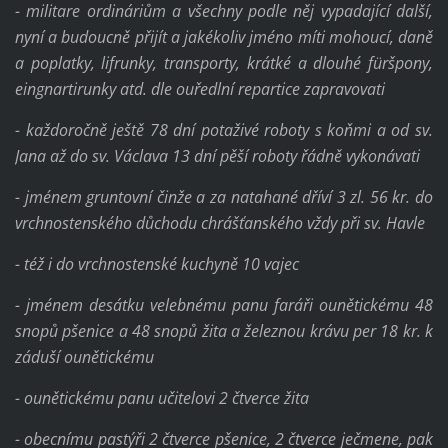
- militare ordináriům a všechny podle něj vypadající další,
nyní a budoucně přijít a jakékoliv jméno míti mohoucí, daně
a poplatky, lifrunky, transporty, krátké a dlouhé füršpony,
eingnartirunky atd. dle ouředlní repartice zapravovati
- každoročně ještě 78 dní potaživé roboty s koňmi a od sv.
Jana až do sv. Václava 13 dní pěší roboty řádně vykonávati
- jménem gruntovní činže a za natahané dříví 3 zl. 56 kr. do
vrchnostenského důchodu chrášťanského vždy při sv. Havle
- též i do vrchnostenské kuchyně 10 vajec
- jménem desátku velebnému panu faráři ounětickému 48
snopů pšenice a 48 snopů žita a železnou krávu per 18 kr. k
záduší ounětickému
- ounětickému panu učitelovi 2 čtverce žita
- obecnímu pastýři 2 čtverce pšenice, 2 čtverce ječmene, pak