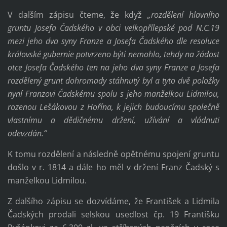
V dalším zápisu čteme, že když
„rozdělení hlavního
gruntu Josefa Čadského v obci velkopřílepské pod N.C.19
mezi jeho dva syny Franze a Josefa Čadského dle resoluce
královské gubernie potvrzeno býti nemohlo, tehdy na žádost
otce Josefa Čadského ten na jeho dva syny Franze a Josefa
rozdělený grunt dohromady stáhnutý byl a tyto dvě položky
nyní Franzovi Čadskému spolu s jeho manželkou Lidmilou,
rozenou Lešákovou z Hořína, k jejich budoucímu společně
vlastnímu a dědičnému držení, užívání a vládnutí
odevzdán.“
K tomu rozdělení a následně opětnému spojení gruntu
došlo v r. 1814 a dále ho měl v držení Franz Čadský s
manželkou Lidmilou.
Z dalšího zápisu se dozvídáme, že František a Lidmila
Čadských prodali selskou usedlost čp. 19 Františku