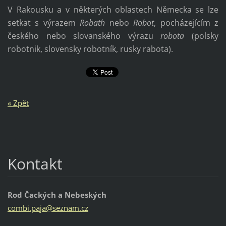
V Rakousku a v některých oblastech Německa se lze
setkat s výrazem
Robath
nebo
Robot
, pocházejícím z
českého nebo slovanského výrazu
robota
(polsky
robotnik, slovensky robotník, rusky rabota).
« Zpět
Kontakt
Rod Čackých a Nebeských
combi.pa
ja@sezna
m.cz