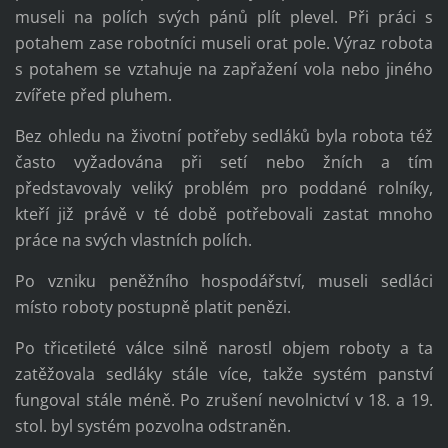
museli na polích svých pánů plít plevel. Při práci s
potahem zase robotníci museli orat pole. Výraz robota
s potahem se vztahuje na zapřažení vola nebo jiného
zvířete před pluhem.
Bez ohledu na životní potřeby sedláků byla robota též
často vyžadována při setí nebo žních a tím
představovaly veliký problém pro poddané rolníky,
kteří již právě v té době potřebovali zastat mnoho
práce na svých vlastních polích.
Po vzniku peněžního hospodářství, museli sedláci
místo roboty postupně platit penězi.
Po třicetileté válce silně narostl objem roboty a ta
zatěžovala sedláky stále více, takže systém panství
fungoval stále méně. Po zrušení nevolnictví v 18. a 19.
stol. byl systém pozvolna odstraněn.