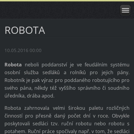
ROBOTA
10.05.2016 00:00
Robota
neboli poddanství je ve feudálním systému
osobní služba sedláků a rolníků pro jejich pány.
Robotník je pak výraz pro poddaného robotujícího pro
svého pána, někdy též vyššího správního či soudního
úředníka, drába apod.
Robota zahrnovala velmi širokou paletu rozličných
činností pro přesně daný počet dní v roce. Obvykle
poskytovali sedláci tzv. ruční robotu nebo robotu s
potahem. Ruční práce spočívaly např. v tom, že sedláci