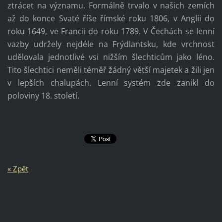
ztrácet na významu. Formálně trvalo v našich zemích
až do konce Svaté říše římské roku 1806, v Anglii do
roku 1649, ve Francii do roku 1789. V Čechách se lenní
vazby udržely nejdéle na Frýdlantsku, kde vrchnost
udělovala jednotlivé vsi nižším šlechticům jako léno.
Tito šlechtici neměli téměř žádný větší majetek a žili jen
v lepších chalupách. Lenní systém zde zanikl do
poloviny 18. století.
« Zpět