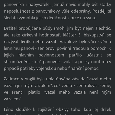
panovníka i nabyvatele, jemuž navíc mohly být statky
neposlušnost z panovníkovy vůle odebrány. Později si
šlechta vymohla jejich dědičnost z otce na syna.
Držitel propůjčené půdy (mohl jím být nejen šlechtic,
ale také církevní hodnostář, klášter či biskupství) se
nazýval
leník
nebo
vazal
. Vazalové byli vůči svému
lennímu pánovi - seniorovi povinni "radou a pomocí". K
jejich hlavním povinnostem patřilo účastnit se
shromáždění, které panovník svolal, a poskytnout mu v
případě potřeby vojenskou nebo finanční pomoc.
Zatímco v Anglii byla uplatňována zásada "vazal mého
vazala je i mým vazalem", což vedlo k centralizaci země,
ve Francii platilo "vazal mého vazala není mým
vazalem".
Léno sloužilo k zajištění obživy toho, kdo jej držel,