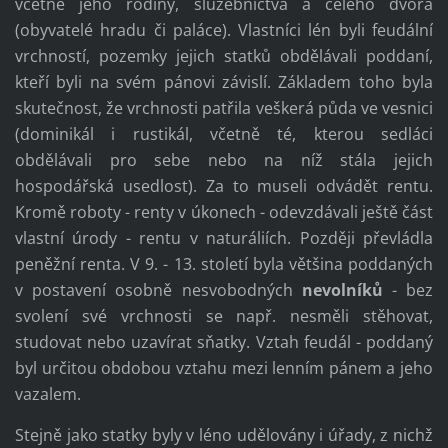
včetně jeho rodiny, služebnictva a celého dvora
(obyvatelé hradu či paláce). Vlastníci lén byli feudální
vrchností, pozemky jejich statků obdělávali poddaní,
kteří byli na svém pánovi závislí. Základem toho byla
skutečnost, že vrchnosti patřila veškerá půda ve vesnici
(dominikál i rustikál, včetně té, kterou sedláci
obdělávali pro sebe nebo na níž stála jejich
hospodářská usedlost). Za to museli odvádět rentu.
Kromě roboty - renty v úkonech - odevzdávali ještě část
vlastní úrody - rentu v naturáliích. Později převládla
peněžní renta. V 9. - 13. století byla většina poddaných
v postavení osobně nesvobodných
nevolníků
- bez
svolení své vrchnosti se např. nesměli stěhovat,
studovat nebo uzavírat sňatky. Vztah feudál - poddaný
byl určitou obdobou vztahu mezi lenním pánem a jeho
vazalem.
Stejně jako statky byly v léno udělovány i úřady, z nichž