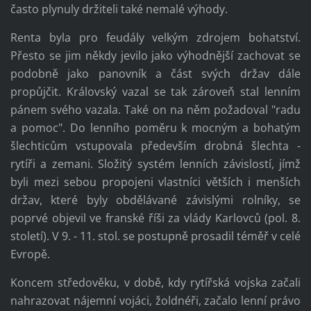
často plynuly držiteli také nemalé výhody.
Renta byla pro feudály velkým zdrojem bohatství.
Přesto se jim někdy jevilo jako výhodnější zachovat se
podobně jako panovník a část svých držav dále
propůjčit. Královský vazal se tak zároveň stal lenním
pánem svého vazala. Také on na něm požadoval "radu
a pomoc". Do lenního poměru k mocným a bohatým
šlechticům vstupovala především drobná šlechta -
rytíři a zemani. Složitý systém lenních závislostí, jímž
byli mezi sebou propojeni vlastníci větších i menších
držav, které byly obdělávané závislými rolníky, se
poprvé objevil ve franské říši za vlády Karlovců (pol. 8.
století). V 9. - 11. stol. se postupně prosadil téměř v celé
Evropě.
Koncem středověku, v době, kdy rytířská vojska začali
nahrazovat nájemní vojáci, žoldnéři, začalo lenní právo