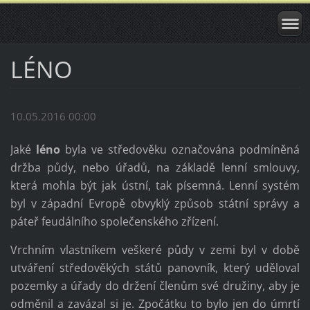
LÉNO
10.05.2016 00:00
Jaké
léno
byla ve středověku označována podmíněná
držba půdy, nebo úřadů, na základě lenní smlouvy,
která mohla být jak ústní, tak písemná. Lenní systém
byl v západní Evropě obvyklý způsob státní správy a
páteř feudálního společenského zřízení.
Vrchním vlastníkem veškeré půdy v zemi byl v době
utváření středověkých států panovník, který uděloval
pozemky a úřady do držení členům své družiny, aby je
odměnil a zavázal si je. Zpočátku to bylo jen do úmrtí