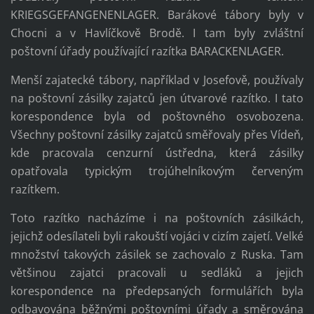
KRIEGSGEFANGENENLAGER. Barákové tábory byly v
Chocni a v Havlíčkově Brodě. I tam byly zvláštní
poštovní úřady používající razítka BARACKENLAGER.
Menší zajatecké tábory, například v Josefově, používaly
na poštovní zásilky zajatců jen útvarové razítko. I tato
korespondence byla od poštovného osvobozena.
Všechny poštovní zásilky zajatců směřovaly přes Vídeň,
kde pracovala cenzurní ústředna, která zásilky
opatřovala typickým trojúhelníkovým červeným
razítkem.
Toto razítko nacházíme i na poštovních zásilkách,
jejichž odesílateli byli rakouští vojáci v cizím zajetí. Velké
množství takových zásilek se zachovalo z Ruska. Tam
většinou zajatci pracovali u sedláků a jejich
korespondence na předepsaných formulářích byla
odbavována běžnými poštovními úřady a směrována