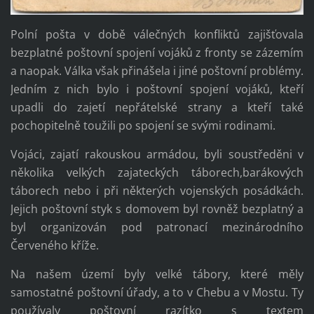
Polní pošta v době válečných konfliktů zajišťovala
bezplatné poštovní spojení vojáků z fronty se zázemím
a naopak. Válka však přinášela i jiné poštovní problémy.
Jedním z nich bylo i poštovní spojení vojáků, kteří
upadli do zajetí nepřátelské strany a kteří také
pochopitelně toužili po spojení se svými rodinami.
Vojáci, zajatí rakouskou armádou, byli soustředěni v
několika velkých zajateckých táborech,barákových
táborech nebo i při některých vojenských posádkách.
Jejich poštovní styk s domovem byl rovněž bezplatný a
byl organizován pod patronací mezinárodního
Červeného kříže.
Na našem území byly velké tábory, které měly
samostatné poštovní úřady, a to v Chebu a v Mostu. Ty
používaly poštovní razítko s textem