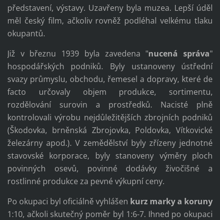
představení, výstavy. Uzavřeny byla muzea. Lepší úděl
měl český film, ačkoliv rovněž podléhal velkému tlaku
okupantů.
Již v březnu 1939 byla zavedena "
nucená správa
"
hospodářských podniků. Byly ustanoveny ústřední
svazy průmyslu, obchodu, řemesel a dopravy, které de
facto určovaly objem produkce, sortimentu,
rozdělování surovin a prostředků. Nacisté plně
kontrolovali výrobu nejdůležitějších zbrojních podniků
(Škodovka, brněnská Zbrojovka, Poldovka, Vítkovické
železárny apod.). V zemědělství byly zřízeny jednotné
stavovské korporace, byly stanoveny výměry ploch
povinných osevů, povinné dodávky živočišné a
rostlinné produkce za pevné výkupní ceny.
Po okupaci byl oficiálně vyhlášen
kurz marky a koruny
1:10, ačkoli skutečný poměr byl 1:6-7. Ihned po okupaci