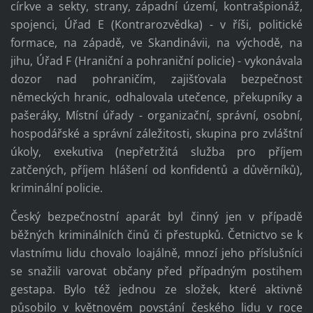
církve a sekty, strany, západní území, kontrašpionáž,
spojenci, Úřad E (Kontrarozvědka) - v říši, politické
formace, na západě, ve Skandinávii, na východě, na
jihu, Úřad F (Hraniční a pohraniční policie) - vykonávala
dozor nad pohraničím, zajišťovala bezpečnost
německých hranic, odhalovala utečence, překupníky a
pašeráky, Místní úřady - organizační, správní, osobní,
hospodářské a správní záležitosti, skupina pro zvláštní
úkoly, exekutiva (nepřetržitá služba pro příjem
zatčených, příjem hlášení od konfidentů a důvěrníků),
kriminální policie.
Český bezpečnostní aparát byl činný jen v případě
běžných kriminálních činů či přestupků. Četnictvo se k
vlastnímu lidu chovalo loajálně, mnozí jeho příslušníci
se snažili varovat občany před případným postihem
gestapa. Bylo též jednou ze složek, které aktivně
působilo v květnovém povstání českého lidu v roce