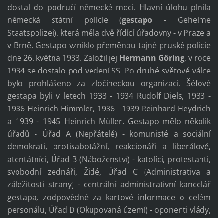
dostal do područí německé moci. Hlavní úlohu plnila
německá státní policie (
gestapo
- Geheime
Staatspolizei), která měla dvě řídící úřadovny - v Praze a
v Brně. Gestapo vzniklo přeměnou tajné pruské policie
dne 26. května 1933. Založil jej
Hermann Göring
, v roce
1934 se dostalo pod vedení SS. Po druhé světové válce
bylo prohlášeno za zločineckou organizaci. Šéfové
gestapa byli v letech 1933 - 1934 Rudolf Diels, 1933 -
1936 Heinrich Himmler, 1936 - 1939 Reinhard Heydrich
a 1939 - 1945 Heinrich Müller. Gestapo mělo několik
úřadů - Úřad A (Nepřátelé) - komunisté a sociální
demokrati, protisabotážní, reakcionáři a liberálové,
atentátníci, Úřad B (Náboženství) - katolíci, protestanti,
svobodní zednáři, Židé, Úřad C (Administrativa a
záležitosti strany) - centrální administrativní kancelář
gestapa, zodpovědné za kartové informace o celém
personálu, Úřad D (Okupovaná území) - oponenti vlády,