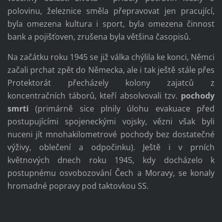
polovinu, železnice směla přepravovat jen pracující,
byla omezena kultura i sport, byla omezena činnost
bank a pojišťoven, zrušena byla většina časopisů.
Na začátku roku 1945 se již válka chýlila ke konci, Němci
začali prchat zpět do Německa, ale i tak ještě stále přes
Protektorát přecházely kolony zajatců z
koncentračních táborů, kteří absolvovali tzv.
pochody
smrti
(primárně sice plnily úlohu evakuace před
postupujícími spojeneckými vojsky, vězni však byli
nuceni jít mnohakilometrové pochody bez dostatečné
výživy, oblečení a odpočinku). Ještě i v prních
květnových dnech roku 1945, kdy docházelo k
postupnému osvobozování Čech a Moravy, se konaly
hromadné popravy pod taktovkou SS.