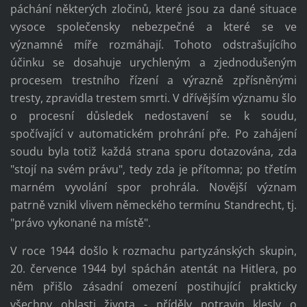
páchání některých zločinů, které jsou za dané situace
vysoce společensky nebezpečné a které se ve
významné míře rozmáhají. Tohoto odstrašujícího
účinku se dosahuje urychleným a zjednodušeným
procesem trestního řízení a výrazně zpřísněnými
tresty, zpravidla trestem smrti. V dřívějším významu šlo
o procesní důsledek nedostavení se k soudu,
spočívající v automatickém prohrání pře. Po zahájení
soudu byla totiž každá strana sporu dotazována, zda
"stojí na svém právu", tedy zda je přítomna; po třetím
marném vyvolání spor prohrála. Novější význam
patrně vznikl vlivem německého termínu Standrecht, tj.
"právo vykonané na místě".
V roce 1944 došlo k rozmachu partyzánských skupin,
20. července 1944 byl spáchán atentát na Hitlera, po
něm přišlo zásadní omezení postihující prakticky
všechny oblasti života - příděly potravin klesly o