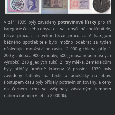
V září 1939 byly zavedeny
potravinové lístky
pro tři
kategorie českého obyvatelstva - obyčejné spotřebitele,
těžce pracující a velmi těžce pracující. V kategorii
běžného spotřebitele bylo možno odebrat za týden
následující množství potravin - 2 900 g chleba, příp. 1
200 g chleba a 900 g mouky, 500 g masa nebo masných
výrobků, 210 g jedlých tuků, 2 litry mléka. Zemědělcům
byly příděly úměrně kráceny. V prosinci 1939 byly
zavedeny šatenky na textil a poukázky na obuv.
Postupem času byly příděly potravin snižovány, a ceny
na černém trhu se vyšplhaly závratným tempem
nahoru (během 6 let i o 2 000 %).