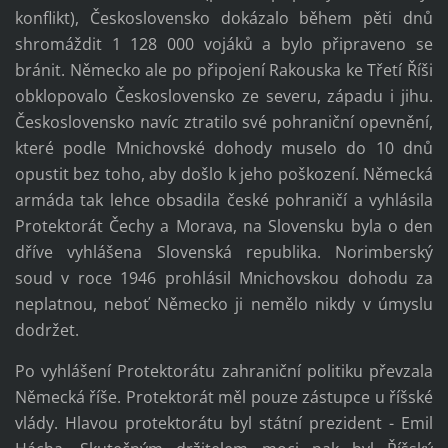
konflikt), Československo dokázalo během pěti dnů
shromáždit 1 128 000 vojáků a bylo připraveno se
bránit. Německo ale po připojení Rakouska ke Třetí Říši
obklopovalo Československo ze severu, západu i jihu.
Československo navíc ztratilo své pohraniční opevnění,
které podle Mnichovské dohody muselo do 10 dnů
opustit bez toho, aby došlo k jeho poškození. Německá
armáda tak lehce obsadila české pohraničí a vyhlásila
Protektorát Čechy a Morava, na Slovensku byla o den
dříve vyhlášena Slovenská republika. Norimberský
soud v roce 1946 prohlásil Mnichovskou dohodu za
neplatnou, neboť Německo ji nemělo nikdy v úmyslu
dodržet.
Po vyhlášení Protektorátu zahraniční politiku převzala
Německá říše. Protektorát měl pouze zástupce u říšské
vlády. Hlavou protektorátu byl státní prezident - Emil