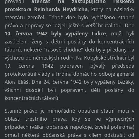
provedli
atentát na zastupujícího říšského
protektora Reinharda Heydricha
, který na následky
atentátu zemřel. Téhož dne bylo vyhlášeno stanné
právo a popravy se rozjeli ještě s větší brutalitou. Dne
10. června 1942 byly vypáleny Lidice
, muži byli
zastřeleni, ženy s dětmi poslány do koncentračních
táborů, některé "rasově vhodné" děti byly předány na
výchovu do německých rodin. Na Kobyliské střelnici byl
19. června 1942 popraven bývalý předseda
protektorátní vlády a hrdina domácího odboje generál
Alois Eliáš. Dne 24. června 1942 byly vypáleny Ležáky,
všichni dospělí byli popraveni, děti poslány do
koncentračních táborů.
Stanné právo je mimořádné opatření státní moci v
oblasti trestního práva, kdy se ve výjimečných
případech (válka, občanské nepokoje, živelní pohroma)
omezí některá občanská práva s cílem odstrašit od