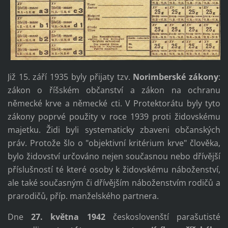
Již 15. září 1935 byly přijaty tzv.
Norimberské zákony
:
zákon o říšském občanství a zákon na ochranu
německé krve a německé cti. V Protektorátu byly tyto
zákony poprvé použity v roce 1939 proti židovskému
majetku. Židi byli systematicky zbaveni občanských
práv. Protože šlo o "objektivní kritérium krve" člověka,
bylo židovství určováno nejen současnou nebo dřívější
příslušností té které osoby k židovskému náboženství,
ale také současným či dřívějším náboženstvím rodičů a
prarodičů, příp. manželského partnera.
Dne
27. května 1942
českoslovenští parašutisté