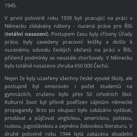
1945.
V první polovině roku 1939 byli pracující na práci v
Německu získávány nábory - nucená práce pro Říši
(
totální nasazení
). Postupem času byly zřízeny Úřady
práce, byly zavedeny pracovní knížky a došlo k
nucenému odvodu českých občanů na práci v Říši,
přičemž podmínky se neustále zhoršovaly. V Německu
bylo totálně nasazeno zhruba 650 000 Čechů.
Nejen že byly uzavřeny všechny české vysoké školy, ale
postupně byl omezován i počet studentů na
gymnáziích, zrušeno bylo přes 50 středních škol.
Kulturní život byl přísně podřízen zájmům německé
propagandy. Brzo po okupaci bylo zakázáno vydávat,
prodávat a půjčovat anglickou, americkou, polskou,
ruskou, jugoslávskou a zejména židovskou literaturu. V
druhé polovině roku 1944 byla zakázána divadelní