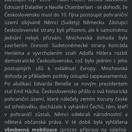
Édouard Daladier a
Neville Chamberlain - se dohodli, že
Československo musí do 10. října postoupit pohraniční
území obývané Němci (Sudety) Německu. Zástupci
československé strany byli přítomni, ale k samotnému
jednání nebyli přizváni.
Mnichovská dohoda byla
završením činnosti Sudetoněmecké strany Konráda
Henleina a vyvrcholením snah Adolfa Hitlera rozbít
demokratické Československo, což bylo jedním z jeho
postupných cílů k ovládnutí Evropy. Mnichovská
dohoda je příkladem politiky ústupků (appeasementu).
Po abdikaci Edvarda Beneše se novým prezidentem
stal Emil Hácha. Československo přišlo o svá historická
pohraniční území, které náležely zemím Koruny české
od středověku, docházelo k vyhánění Čechů, těm, kteří
v pohraničí zůstali, Němci odebrali národnostní a
některá občanská práva. V té době byla vyhlášena
všeobecná mobilizace
(proces přípravy na válečný