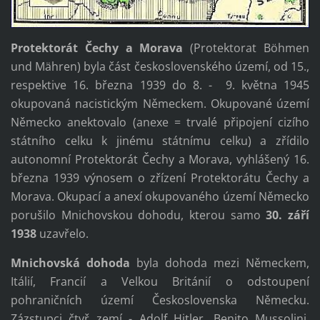
Protektorát Čechy a Morava
(Protektorat Böhmen
und Mähren) byla část československého území, od 15.,
respektive 16. března 1939 do 8. - 9. května 1945
okupovaná nacistickým Německem. Okupované území
Německo anektovalo (anexe = trvalé připojení cizího
státního celku k jinému státnímu celku) a zřídilo
autonomní Protektorát Čechy a Morava, vyhlášený 16.
března 1939 výnosem o zřízení Protektorátu Čechy a
Morava. Okupací a anexí okupovaného území Německo
porušilo Mnichovskou dohodu, kterou samo
30. září
1938
uzavřelo.
Mnichovská dohoda
byla dohoda mezi Německem,
Itálií, Francií a Velkou Británií o odstoupení
pohraničních území Československa Německu.
Zázstupci čtyř zemí - Adolf Hitler, Benito Mussolini,