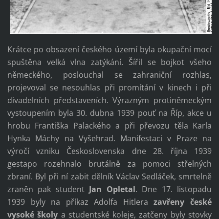
Krátce po obsazení českého území byla okupační mocí
spuštěna velká vlna zatýkání. Šířil se bojkot všeho
německého, poslouchal se zahraniční rozhlas,
projevoval se nesouhlas při promítání v kinech i při
divadelních představeních. Výrazným protiněmeckým
vystoupením byla 30. dubna 1939 pouť na Říp, akce u
hrobu Františka Palackého a při převozu těla Karla
Hynka Máchy na Vyšehrad. Manifestaci v Praze na
výročí vzniku Československa dne 28. října 1939
gestapo rozehnalo brutálně za pomoci střelných
zbraní. Byl při ní zabit dělník Václav Sedláček, smrtelně
zraněn pak student
Jan Opletal
. Dne 17. listopadu
1939 byly na příkaz Adolfa Hitlera
zavřeny české
vysoké školy
a studentské koleje, zatčeny byly stovky