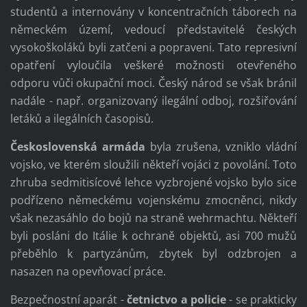
studentů a internovány v koncentračních táborech na
německém území, vedoucí představitelé českých
vysokoškoláků byli zatčeni a popraveni. Tato represivní
opatření vyloučila veškeré možnosti otevřeného
odporu vůči okupační moci. Český národ se však bránil
nadále - např. organizovaný ilegální odboj, rozšiřování
letáků a ilegálních časopisů.
Československá armáda
byla zrušena, vzniklo vládní
vojsko, ve kterém sloužili někteří vojáci z povolání. Toto
zhruba sedmitisícové lehce vyzbrojené vojsko bylo sice
podřízeno německému vojenskému zmocněnci, nikdy
však nezasáhlo do bojů na straně wehrmachtu. Někteří
byli posláni do Itálie k ochraně objektů, asi 700 mužů
přeběhlo k partyzánům, zbytek byl odzbrojen a
nasazen na opevňovací práce.
Bezpečnostní aparát -
četnictvo a policie
- se prakticky