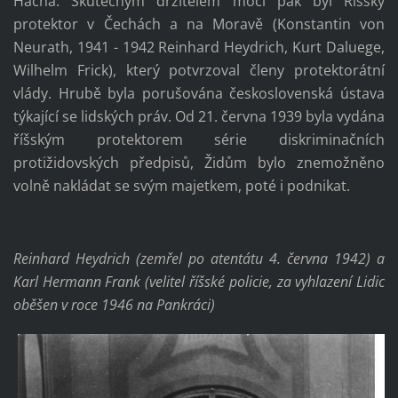
Hácha. Skutečným držitelem moci pak byl Říšský
protektor v Čechách a na Moravě (Konstantin von
Neurath, 1941 - 1942 Reinhard Heydrich, Kurt Daluege,
Wilhelm Frick), který potvrzoval členy protektorátní
vlády. Hrubě byla porušována československá ústava
týkající se lidských práv. Od 21. června 1939 byla vydána
říšským protektorem série diskriminačních
protižidovských předpisů, Židům bylo znemožněno
volně nakládat se svým majetkem, poté i podnikat.
Reinhard Heydrich (zemřel po atentátu 4. června 1942) a
Karl Hermann Frank (velitel říšské policie, za vyhlazení Lidic
oběšen v roce 1946 na Pankráci)