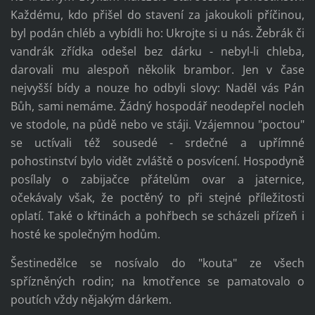
Každému, kdo přišel do stavení za jakoukoli příčinou,
byl podán chléb a vybídli ho: Ukrojte si u nás. Žebrák či
vandrák zřídka odešel bez dárku - nebyl-li chleba,
darovali mu alespoň několik brambor. Jen v čase
nejvyšší bídy a nouze ho odbyli slovy: Naděl vás Pán
Bůh, sami nemáme. Žádný hospodář neodepřel nocleh
ve stodole, na půdě nebo ve stáji. Vzájemnou "poctou"
se uctívali též sousedé - srdečné a upřímné
pohostinství bylo vidět zvláště o posvícení. Hospodyně
posílaly o zabijačce přátelům ovar a jaternice,
očekávaly však, že poctěný to při stejné příležitosti
oplatí. Také o křtinách a pohřbech se scházeli přízeň i
hosté ke společným hodům.
Šestinedělce se nosívalo do "kouta" ze všech
spřízněných rodin; na kmotřence se pamatovalo o
poutích vždy nějakým dárkem.