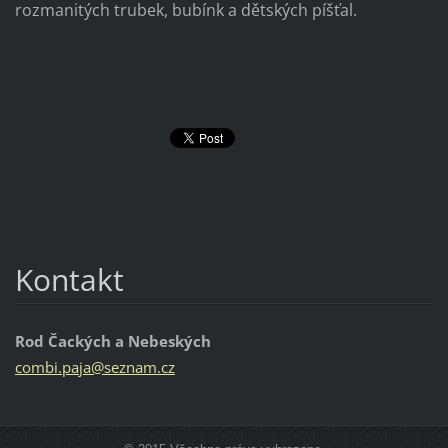
rozmanitých trubek, bubínk a dětských píšťal.
Kontakt
Rod Čackých a Nebeských
combi.pa
ja@sezna
m.cz