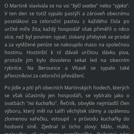
O Martině slavívala se na vsi "
býčí svatba
" nebo "
sýpka
".
V ten den se totiž sypalo pastýři a zároveň obecnímu
poselákovi za celoroční pastvu z každého čísla po
určité míře žita; každý hospodář však přiměřil o něco
více, než byl povinen sypat; získaný přebytek se prodal
a za vytěžené peníze se nakoupilo maso na společnou
hostinu. Hostinští k ní dávali určitou dávku piva,
protože jim bylo dovoleno sekat led na obecním
rybníce. Na Berounce a Vltavě se sypalo také
přívozníkovi za celoroční převážení.
Po jídle a pití při obecních Martinských hodech, kterých
se však účastnily jen hospodáři, se vybíralo jako o
svatbách "
na kuchařku
". Řečník, obvykle nejmladší člen
výboru, který měl na talíři věchýtek slámy a opálenou
zlomenou vařečku, vstoupil v průvodu kuchařky do
hodovní síně. Zjednal si ticho slovy: Málo, málo,