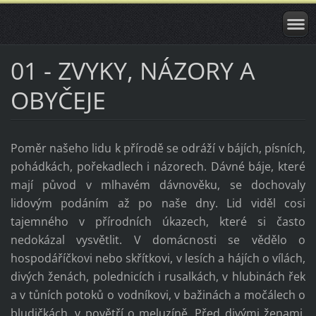
01 - ZVYKY, NÁZORY A
OBYČEJE
Poměr našeho lidu k přírodě se odráží v bájích, písních,
pohádkách, pořekadlech i názorech. Dávné báje, které
mají původ v mlhavém dávnověku, se dochovaly
lidovým podáním až po naše dny. Lid viděl cosi
tajemného v přírodních úkazech, které si často
nedokázal vysvětlit. V domácnosti se vědělo o
hospodáříčkovi nebo skřítkovi, v lesích a hájích o vílách,
divých ženách, polednicích i rusalkách, v hlubinách řek
a v tůních potoků o vodníkovi, v bažinách a močálech o
bludičkách, v povětří o meluzíně. Před divými ženami,