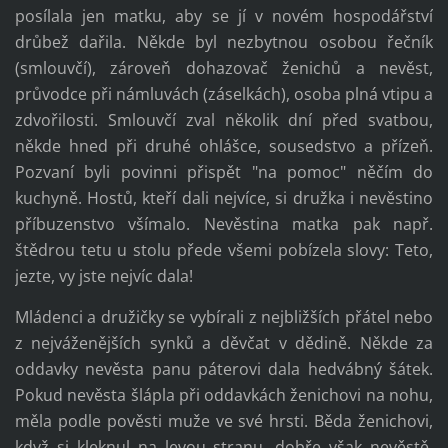
posílala jen matku, aby se jí v novém hospodářství
drůbež dařila. Někde byl nezbytnou osobou řečník
(smlouvčí), zároveň dohazovač ženichů a nevěst,
průvodce při námluvách (záselkách), osoba plná vtipu a
zdvořilosti. Smlouvčí zval několik dní před svatbou,
někde hned při druhé ohlášce, sousedstvo a přízeň.
Pozvaní byli povinni přispět "na pomoc" něčím do
kuchyně. Hostů, kteří dali nejvíce, si družka i nevěstino
příbuzenstvo všímalo. Nevěstina matka pak např.
štědrou tetu u stolu přede všemi pobízela slovy: Teto,
jezte, vy jste nejvíc dala!
Mládenci a družičky se vybírali z nejbližších přátel nebo
z nejváženějších synků a děvčat v dědině. Někde za
oddavky nevěsta panu páterovi dala hedvábný šátek.
Pokud nevěsta šlápla při oddavkách ženichovi na nohu,
měla podle pověsti muže ve své hrsti. Běda ženichovi,
když si kleknul na levou stranu, dobře však nevěstě,