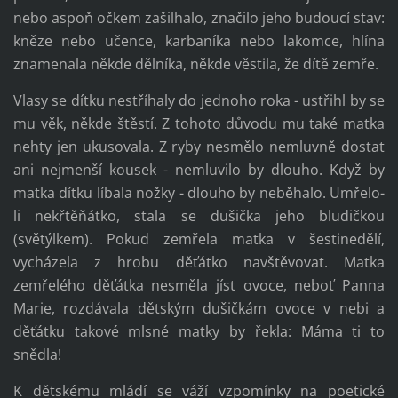
nebo aspoň očkem zašilhalo, značilo jeho budoucí stav:
kněze nebo učence, karbaníka nebo lakomce, hlína
znamenala někde dělníka, někde věstila, že dítě zemře.
Vlasy se dítku nestříhaly do jednoho roka - ustřihl by se
mu věk, někde štěstí. Z tohoto důvodu mu také matka
nehty jen ukusovala. Z ryby nesmělo nemluvně dostat
ani nejmenší kousek - nemluvilo by dlouho. Když by
matka dítku líbala nožky - dlouho by neběhalo. Umřelo-
li nekřtěňátko, stala se dušička jeho bludičkou
(světýlkem). Pokud zemřela matka v šestinedělí,
vycházela z hrobu děťátko navštěvovat. Matka
zemřelého děťátka nesměla jíst ovoce, neboť Panna
Marie, rozdávala dětským dušičkám ovoce v nebi a
děťátku takové mlsné matky by řekla: Máma ti to
snědla!
K dětskému mládí se váží vzpomínky na poetické