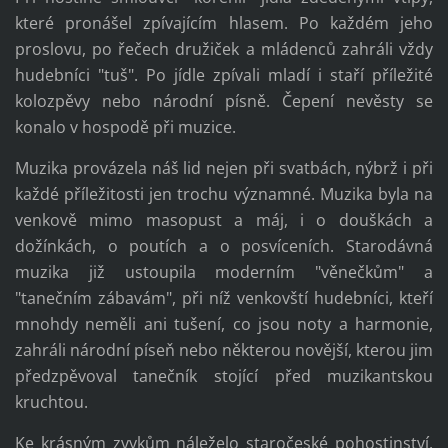
které pronášel zpívajícím hlasem. Po každém jeho
proslovu, po řečech družiček a mládenců zahráli vždy
hudebníci "tuš". Po jídle zpívali mladí i staří příležité
kolozpěvy nebo národní písně. Čepení nevěsty se
konalo v hospodě při muzice.
Muzika provázela náš lid nejen při svatbách, nýbrž i při
každé příležitosti jen trochu významné. Muzika byla na
venkově mimo masopust a máj, i o douškách a
dožínkách, o poutích a o posvíceních. Starodávná
muzika již ustoupila moderním "věnečkům" a
"tanečním zábavám", při níž venkovští hudebníci, kteří
mnohdy neměli ani tušení, co jsou noty a harmonie,
zahráli národní píseň nebo některou novější, kterou jim
předzpěvoval tanečník stojící před muzikantskou
kruchtou.
Ke krásným zvykům náleželo staročeské pohostinství.