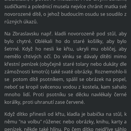
sudičkami a polednicí musela nejvíce chránit matka své
novorozené dítě, o jehož budoucím osudu se soudilo z
různých úkazů.
Na Zbraslavsku např. kladli novorozeně pod stůl, aby
bylo chytré. Oblékali ho do staré košilky, aby bylo
šetrné. Když ho nesli ke křtu, ukryli mu obličej, aby
nemělo chtivých očí. Do vínku se dávaly dítěti mimo
křestní penízek (obyčejně staré tolary nebo dukáty dle
zámožnosti kmotrů) také svaté obrázky. Roznemohlo-li
se potom dítě psotníkem, spálil se obrázek na popel,
neboť se kropil svěcenou vodou z kostela, kam sahalo
mnoho lidí. Proti psotníku se děcku navlékaly černé
korálky, proti uhranutí zase červené.
Když dítko přinesli od křtu, kladla je babička na stůl, k
němu "na volbu" růženec nebo obrázky, knihu, karty a
penízek, někde také hlínu. Po čem dítko nejdříve sáhlo