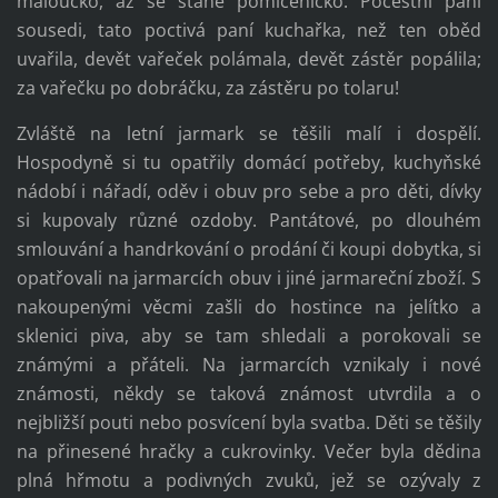
maloučko, až se stane pomlčeníčko. Počestní páni
sousedi, tato poctivá paní kuchařka, než ten oběd
uvařila, devět vařeček polámala, devět zástěr popálila;
za vařečku po dobráčku, za zástěru po tolaru!
Zvláště na letní jarmark se těšili malí i dospělí.
Hospodyně si tu opatřily domácí potřeby, kuchyňské
nádobí i nářadí, oděv i obuv pro sebe a pro děti, dívky
si kupovaly různé ozdoby. Pantátové, po dlouhém
smlouvání a handrkování o prodání či koupi dobytka, si
opatřovali na jarmarcích obuv i jiné jarmareční zboží. S
nakoupenými věcmi zašli do hostince na jelítko a
sklenici piva, aby se tam shledali a porokovali se
známými a přáteli. Na jarmarcích vznikaly i nové
známosti, někdy se taková známost utvrdila a o
nejbližší pouti nebo posvícení byla svatba. Děti se těšily
na přinesené hračky a cukrovinky. Večer byla dědina
plná hřmotu a podivných zvuků, jež se ozývaly z