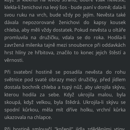
klekla-li ženichovi na levý šos - bude paní v domě; dala-li
svou ruku na vrch, bude vždy po jejím. Nevěsta také
dávala nepozorované ženichovi do kapsy kousek
chleba, aby měli vždy dostatek. Pokud nevěsta u oltáře
promluvila na družičku, vdala se do roka. Hodila-li
zavržená milenka tajně mezi snoubence při oddavkách
hrst hlíny ze hřbitova, značilo to konec jejich štěstí a
věrnosti.
Při svatební hostině se posadila nevěsta do rohu
světnice pod svaté obrazy mezi družičky, před jídlem
dostala bochník chleba a tupý nůž, aby ukrojila skývu,
kterou hodila za sebe. Když ukrojila malou, byla
skoupá, když velkou, byla štědrá. Ukrojila-li skývu se
spodní kůrkou, měla mít dříve holku, vrchní kůrka
ukazovala na chlapce.
Při hostině smlouvčí "kořenil" jídla zděděnými vtipy,