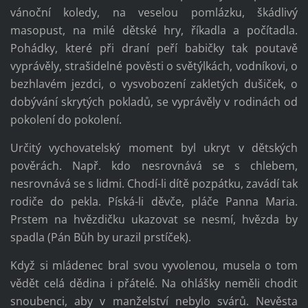
vánoční koledy, na veselou pomlázku, škádlivý
masopust, na milé dětské hry, říkadla a počítadla.
Pohádky, které při draní peří babičky tak poutavě
vyprávěly, strašidelné pověsti o světýlkách, vodníkovi, o
bezhlavém jezdci, o vysvobození zakletých dušiček, o
dobývání skrytých pokladů, se vyprávěly v rodinách od
pokolení do pokolení.
Určitý vychovatelský moment byl ukryt v dětských
pověrách. Např. kdo nesrovnává se s chlebem,
nesrovnává se s lidmi. Chodí-li dítě pozpátku, zavádí tak
rodiče do pekla. Píská-li děvče, pláče Panna Maria.
Prstem na hvězdičku ukazovat se nesmí, hvězda by
spadla (Pán Bůh by urazil prstíček).
Když si mládenec bral svou vyvolenou, musela o tom
vědět celá dědina i přátelé. Na ohlášky neměli chodit
snoubenci, aby v manželství nebylo svárů. Nevěsta