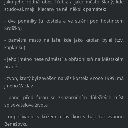
jako jeho rodná obec Třebíz a jako město Slaný, kde
studoval, mají i Klecany na něj několik památek:
- dva pomníky (u kostela a ve stráni pod hostincem
Srdíčko)
- pamětní místo na faře, kde jako kaplan bylel (tzv.
kaplanku)
- jeho jméno nese náměstí a obřadní síň na Městském
úřadě
- zvon, který byl zavěšen na věž kostela v roce 1999, má
jméno Václav
- panel před farou se znázorněním důležitých míst
spisovatelova života
- odpočívadlo s křížem a lavičkou v háji, tak zvanou
Benešovku