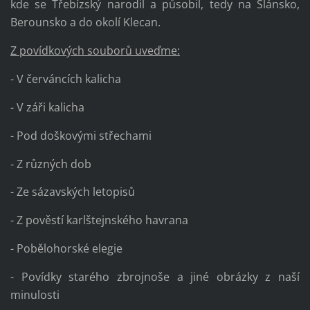
kde se Třebízský narodil a působil, tedy na Slánsko,
Berounsko a do okolí Klecan.
Z povídkových souborů uveďme:
- V červáncích kalicha
- V záři kalicha
- Pod doškovými střechami
- Z různých dob
- Ze sázavských letopisů
- Z pověstí karlštejnského havrana
- Pobělohorské elegie
- Povídky starého zbrojnoše a jiné obrázky z naší
minulosti