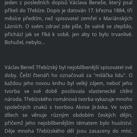
jeden z posledních dopisů Václava Beneše, který psal
příteli do Třebíze. Dopis je datován 17. března 1884, tři
měsíce předtím, než spisovatel zemřel v Mariánských
Lázních. O svém zdraví zde píše, že valně se zlepšilo,
přichází jak se říká k sobě, jen aby to bylo trvanlivé.
Bohužel, nebylo...
Václav Beneš Třebízský byl nejoblíbenější spisovatel své
doby. Čeští čtenáři ho označovali za "miláčka lidu". O
každou jeho novou knihu byl velký zájem, neboť jeho
tvorba ve své době posilovala vlastenecké cítění
národa. Třebízského románová tvorba vykazuje mnoho
společných znaků s tvorbou Aloise Jiráska. Ve svých
dílech se věnuje různým obdobím českých dějin,
přičemž jeho nejoblíbenějším tématem bylo husitství.
Děje mnoha Třebízského děl jsou zasazeny do míst,