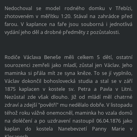
Nedochoval se model rodného domku v Třebízi,
zhotoveném v měřítku 1:20. Stával na zahrádce před
farou. V kaplance na faře jsou souborná i jednotlivá
vydání jeho děl a drobné předměty z pozůstalosti.
Rodiče Václava Beneše měli celkem 5 dětí, ostatní
sourozenci zemřeli jako mladí, zůstal jen Václav. Jeho
maminka si přála mít ze syna kněze. To se jí vyplnilo,
Václav dokončil bohoslovecká studia a stal se v září
1875 kaplacen v kostele sv. Petra a Pavla v Litni.
Nezůstal zde však dlouho. Již od mládí měl chatrné
zdraví a zdejší "povětří" mu nedělalo dobře. V listopadu
téhož roku vážně onemocněl, maminka ho vzala domů
na doléčení a po uzdravení nastoupil 06.04.1876 jako
kaplan do kostela Nanebevzetí Panny Marie v
Klecanech.