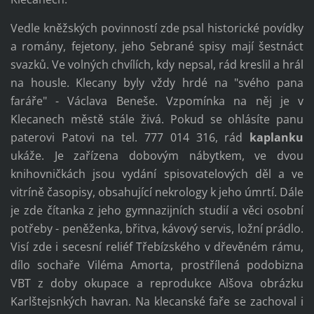
Vedle kněžských povinností zde psal historické povídky
a romány, fejetony, jeho Sebrané spisy mají šestnáct
svazků. Ve volných chvílích, kdy nepsal, rád kreslil a hrál
na housle. Klecany byly vždy hrdé na "svého pana
faráře" - Václava Beneše. Vzpomínka na něj je v
Klecanech městě stále živá. Pokud se ohlásíte panu
paterovi Patovi na tel. 777 014 316, rád
kaplanku
ukáže. Je zařízena dobovým nábytkem, ve dvou
knihovničkách jsou vydání spisovatelových děl a ve
vitríně časopisy, obsahující nekrology k jeho úmrtí. Dále
je zde čítanka z jeho gymnazijních studií a věci osobní
potřeby - peněženka, břitva, kávový servis, ložní prádlo.
Visí zde i secesní reliéf Třebízského v dřevěném rámu,
dílo sochaře Viléma Amorta, prostřílená podobizna
VBT z doby okupace a reprodukce Alšova obrázku
Karlštejsnkých havran. Na klecanské faře se zachoval i