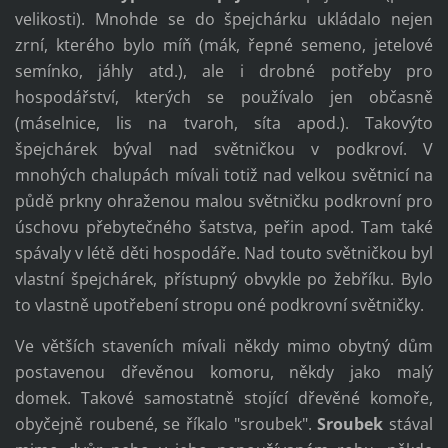
velikosti). Mnohde se do špejchárku ukládalo nejen
zrní, kterého bylo míň (mák, řepné semeno, jetelové
semínko, jáhly atd.), ale i drobné potřeby pro
hospodářství, kterých se používalo jen občasně
(máselnice, lis na tvaroh, síta apod.). Takovýto
špejchárek býval nad světničkou v podkroví. V
mnohých chalupách mívali totiž nad velkou světnicí na
půdě prkny ohraženou malou světničku podkrovní pro
úschovu přebytečného šatstva, peřin apod. Tam také
spávaly v létě děti hospodáře. Nad touto světničkou byl
vlastní špejchárek, přístupný obvykle po žebříku. Bylo
to vlastně upotřebení stropu oné podkrovní světničky.
Ve větších staveních mívali někdy mimo obytný dům
postavenou dřevěnou komoru, někdy jako malý
domek. Takové samostatně stojící dřevěné komoře,
obyčejně roubené, se říkalo "sroubek".
Sroubek
stával