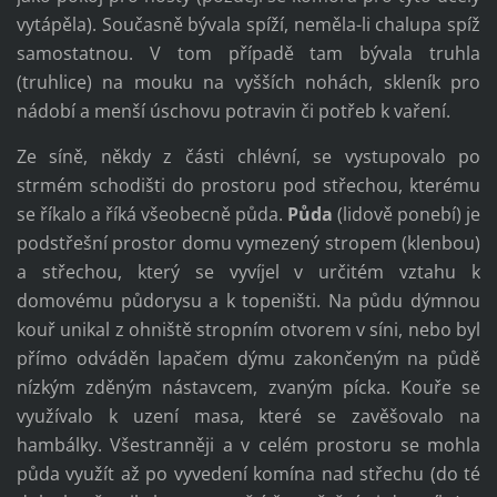
vytápěla). Současně bývala spíží, neměla-li chalupa spíž
samostatnou. V tom případě tam bývala truhla
(truhlice) na mouku na vyšších nohách, skleník pro
nádobí a menší úschovu potravin či potřeb k vaření.
Ze síně, někdy z části chlévní, se vystupovalo po
strmém schodišti do prostoru pod střechou, kterému
se říkalo a říká všeobecně půda.
Půda
(lidově ponebí) je
podstřešní prostor domu vymezený stropem (klenbou)
a střechou, který se vyvíjel v určitém vztahu k
domovému půdorysu a k topeništi. Na půdu dýmnou
kouř unikal z ohniště stropním otvorem v síni, nebo byl
přímo odváděn lapačem dýmu zakončeným na půdě
nízkým zděným nástavcem, zvaným pícka. Kouře se
využívalo k uzení masa, které se zavěšovalo na
hambálky. Všestranněji a v celém prostoru se mohla
půda využít až po vyvedení komína nad střechu (do té