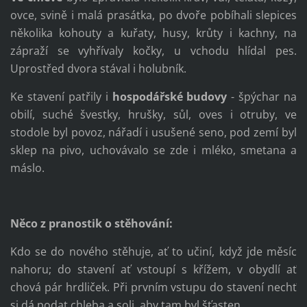
ovce, svině i malá prasátka, po dvoře pobíhali slepices
několika kohouty a kuřaty, husy, krůty i kachny, na
zápraží se vyhřívaly kočky, u vchodu hlídal pes.
Uprostřed dvora stával i holubník.
Ke stavení patřily i
hospodářské budovy
- špýchar na
obilí, suché švestky, hrušky, sůl, oves i otruby, ve
stodole byl povoz, nářadí i usušené seno, pod zemí byl
sklep na pivo, uchovávalo se zde i mléko, smetana a
máslo.
Něco z pranostik o stěhování:
Kdo se do nového stěhuje, ať to učiní, když jde měsíc
nahoru; do stavení ať vstoupí s křížem, v obydlí ať
chová pár hrdliček. Při prvním vstupu do stavení nechť
si dá podat chleba a soli, aby tam byl šťasten.