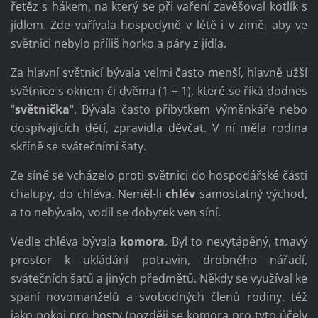
řetěz s hákem, na který se při vaření zavěšoval kotlík s
jídlem. Zde vařívala hospodyně v létě i v zimě, aby ve
světnici nebylo příliš horko a páry z jídla.
Za hlavní světnicí bývala velmi často menší, hlavně užší
světnice s oknem či dvěma (1 + 1), které se říká dodnes
"
světnička
". Bývala často příbytkem výměnkáře nebo
dospívajících dětí, zpravidla děvčat. V ní měla rodina
skříně se svátečními šaty.
Ze síně se vcházelo proti světnici do hospodářské části
chalupy, do chléva. Neměl-li
chlév
samostatný východ,
a to nebývalo, vodil se dobytek ven síní.
Vedle chléva bývala
komora
. Byl to nevytápěný, tmavý
prostor k ukládání potravin, drobného nářadí,
svátečních šatů a jiných předmětů. Někdy se využíval ke
spaní novomanželů a svobodných členů rodiny, též
jako pokoj pro hosty (později se komora pro tyto účely