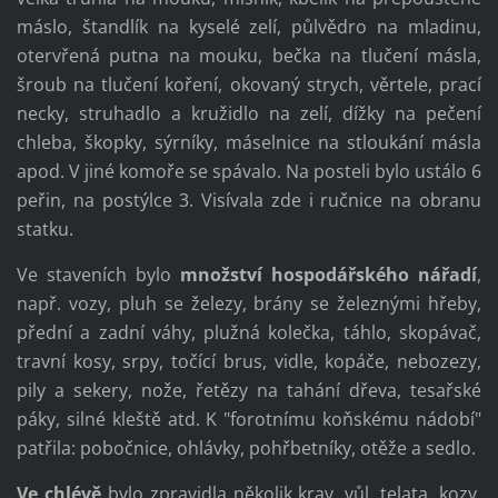
máslo, štandlík na kyselé zelí, půlvědro na mladinu,
otervřená putna na mouku, bečka na tlučení másla,
šroub na tlučení koření, okovaný strych, věrtele, prací
necky, struhadlo a kružidlo na zelí, dížky na pečení
chleba, škopky, sýrníky, máselnice na stloukání másla
apod. V jiné komoře se spávalo. Na posteli bylo ustálo 6
peřin, na postýlce 3. Visívala zde i ručnice na obranu
statku.
Ve staveních bylo
množství
hospodářského nářadí
,
např. vozy, pluh se železy, brány se železnými hřeby,
přední a zadní váhy, plužná kolečka, táhlo, skopávač,
travní kosy, srpy, točící brus, vidle, kopáče, nebozezy,
pily a sekery, nože, řetězy na tahání dřeva, tesařské
páky, silné kleště atd. K "forotnímu koňskému nádobí"
patřila: pobočnice, ohlávky, pohřbetníky, otěže a sedlo.
Ve chlévě
bylo zpravidla několik krav, vůl, telata, kozy,