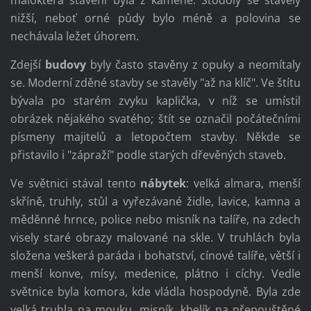
nižší, neboť orné půdy bylo méně a polovina se
nechávala ležet úhorem.
Zdejší
budovy
byly často stavěny z opuky a neomítaly
se. Moderní zděné stavby se stavěly "až na klíč". Ve štítu
bývala po starém zvyku kaplička, v níž se umístil
obrázek nějakého svatého; štít se označil počátečními
písmeny majitelů a letopočtem stavby. Někde se
přistavilo i "zápraží" podle starých dřevěných staveb.
Ve světnici stával tento
nábytek
: velká almara, menší
skříně, truhly, stůl a vyřezávané židle, lavice, kamna a
měděnné hrnce, police nebo misník na talíře, na zdech
visely staré obrazy malované na skle. V truhlách byla
složena veškerá paráda i bohatství, cínové talíře, větší i
menší konve, mísy, medenice, plátno i cíchy. Vedle
světnice byla komora, kde vládla hospodyně. Byla zde
velká truhla na mouku, misník, kbelík na přepouštěné