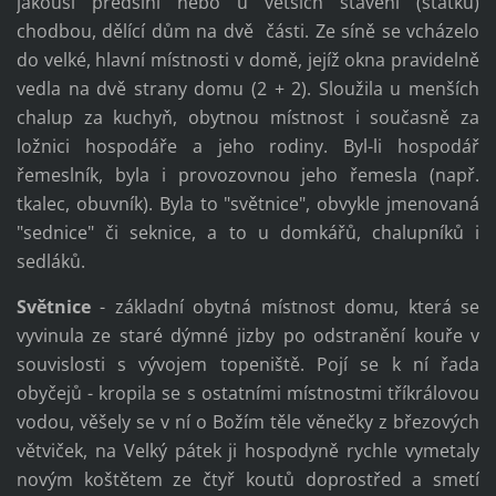
jakousi předsíní nebo u větších stavení (statků)
chodbou, dělící dům na dvě části. Ze síně se vcházelo
do velké, hlavní místnosti v domě, jejíž okna pravidelně
vedla na dvě strany domu (2 + 2). Sloužila u menších
chalup za kuchyň, obytnou místnost i současně za
ložnici hospodáře a jeho rodiny. Byl-li hospodář
řemeslník, byla i provozovnou jeho řemesla (např.
tkalec, obuvník). Byla to "světnice", obvykle jmenovaná
"sednice" či seknice, a to u domkářů, chalupníků i
sedláků.
Světnice
- základní obytná místnost domu, která se
vyvinula ze staré dýmné jizby po odstranění kouře v
souvislosti s vývojem topeniště. Pojí se k ní řada
obyčejů - kropila se s ostatními místnostmi tříkrálovou
vodou, věšely se v ní o Božím těle věnečky z březových
větviček, na Velký pátek ji hospodyně rychle vymetaly
novým koštětem ze čtyř koutů doprostřed a smetí