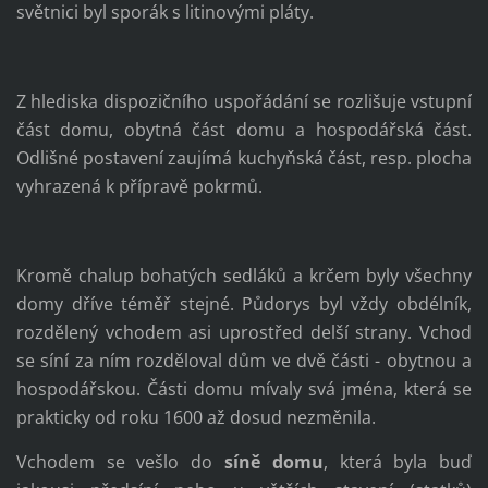
světnici byl sporák s litinovými pláty.
Z hlediska dispozičního uspořádání se rozlišuje vstupní
část domu, obytná část domu a hospodářská část.
Odlišné postavení zaujímá kuchyňská část, resp. plocha
vyhrazená k přípravě pokrmů.
Kromě chalup bohatých sedláků a krčem byly všechny
domy dříve téměř stejné. Půdorys byl vždy obdélník,
rozdělený vchodem asi uprostřed delší strany. Vchod
se síní za ním rozděloval dům ve dvě části - obytnou a
hospodářskou. Části domu mívaly svá jména, která se
prakticky od roku 1600 až dosud nezměnila.
Vchodem se vešlo do
síně domu
, která byla buď