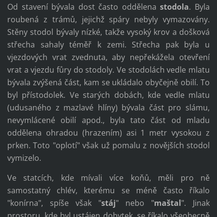
Od stavení bývala dost často oddělena
stodola
. Byla
roubená z trámů, jejichž spáry nebyly vymazovány.
Stěny stodol bývaly nízké, takže vysoký krov a došková
střecha sahaly téměř k zemi. Střecha pak byla u
vjezdových vrat zvednuta, aby nepřekážela otevření
vrat a vjezdu fůry do stodoly. Ve stodolách vedle mlatu
bývala zvýšená část, kam se ukládalo obyčejně obilí. To
byl přístodolek. Ve starých dobách, kde vedle mlatu
(udusaného z mazlavé hlíny) bývala část pro slámu,
nevymlácené obilí apod., byla tato část od mladu
oddělena ohradou (hrazením) asi 1 metr vysokou z
prken. Toto "oplotí" však už pomalu z novějších stodol
vymizelo.
Ve statcích, kde mívali více koňů, měli pro ně
samostatný chlév, kterému se méně často říkalo
"konírna", spíše však "
stáj
" nebo "
maštal
". Jinak
prostoru, kde byl ustájen dobytek, se říkalo všeobecně