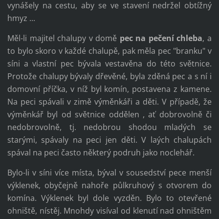
vynášely na cestu, aby se ve stavení nedržel obtížný
hmyz ...
Měl-li majitel chalupy v domě
pec na pečení chleba
, a
to bylo skoro v každé chalupě, pak měla pec "branku" v
síni a vlastní pec bývala vestavěna do této světnice.
Protože chalupy bývaly dřevěné, byla zděná pec a s ní i
domovní příčka, v níž byl komín, postavena z kamene.
Na peci spávali v zimě výměnkáři a děti. V případě, že
výměnkář byl od světnice oddělen , ať dobrovolně či
nedobrovolně, tj. nedobrou shodou mladých se
starými, spávaly na peci jen děti. V laých chalupách
spával na peci často některý podruh jako noclehář.
Bylo-li v síni více místa, býval v sousedství pece menší
výklenek, obyčejně nahoře půlkruhový s otvorem do
komína. Výklenek byl dole vyzděn. Bylo to otevřené
ohniště, nístěj. Mnohdy visíval od klenutí nad ohništěm