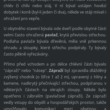
chlév či chlív nebo stáj. V ní býval ustájen hovězí
dobytek i koně (byl-li jeden či dva), někde ve stáji mívali i
ohražení pro vepře.
U obytného stavení bývala ode dveří podle obytné části
velmi často ohražená
pavlač
, krytá převislou střechou.
Podlaha pavlače bývala dřevěná, měla vně prkennou
ohradu a sloupky, které střechu podpíraly. Ty bývaly
často pěkně vyřezávány.
Přímo před vchodem a po délce chlévní části bývalo
"zápraží" nebo "násep".
Zápraží
byl zpravidla dlážděný
zvýšený chodník (o šířce 1 až 2 m), upravený z hlíny a
kamene, nadkrytý přečnívající střechou, podpíranou v
některých částech na okrajích sloupy. Někde bylo
opatřeno i zábralím (pavlačové zápraží). Ze zápraží
vedly vstupy do obydlí a hospodářských prostor, takže
umožňovalo komunikaci mezi obytnou a