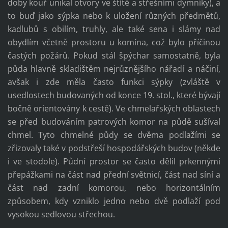
doby kouř unikal otvory ve štítě a střešními dymníky), a
to buď jako sýpka nebo k uložení různých předmětů,
kadlubů s obilím, truhly, ale také sena i slámy nad
obydlím včetně prostoru u komína, což bylo příčinou
častých požárů. Pokud stál špýchar samostatně, byla
půda hlavně skladištěm nejrůznějšího nářadí a náčiní,
avšak i zde měla často funkci sýpky (zvláště v
usedlostech budovaných od konce 19. stol., které bývají
bočně orientovány k cestě). Ve chmelařských oblastech
se před budováním patrových komor na půdě sušíval
chmel. Tyto chmelné půdy se dvěma podlažími se
zřizovaly také v podstřeší hospodářských budov (někde
i ve stodole). Půdní prostor se často dělil prkennými
přepážkami na část nad přední světnicí, část nad síní a
část nad zadní komorou, nebo horizontálním
způsobem, kdy vzniklo jedno nebo dvě podlaží pod
vysokou sedlovou střechou.