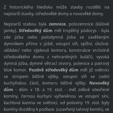
Z historického hlediska může stavby rozdělit na
nejstarší stavby, středověké domy a novověké domy.
Nejstarší stabou byla
zemnice
, polozemnice (kůlové
jamky).
Středověký dům
měl trojdílný půdorys - byla
zde jizba nebo polodymná jizba se zavěšeným
dymníkem přímo v jizbě, vstupní síň, spížní, úložná-
ukládací nebo sýpková komora, konstrukce vrcholně
středověkého domu z nehraněných kuláčů, vysoká
dymná jizba, dymné větrací otvory, polenice a patrový
blok komor.
Pozdně středověký dům
měl již světnici
se stropem běžné výšky, vstupní síň se zadní
kuchyňskou částí, komoru běžné výšky.
Novověký
dům
- dům v 18. a 19. stol. - měl zděné otevřené
komíny, černou kuchyni vyčleněnou ve vstupní síni,
kachlová kamna ve světnici, od poloviny 19. stol. byly
komíny dozděny k podlaze (uzavřený tahový komín), ve