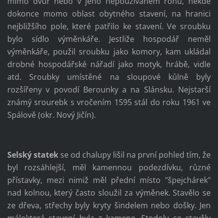
mimo dvůr nebo v jeho nepoužívaném rohu, někde
dokonce momo oblast obytného stavení, na hranici
nejbližšího pole, které patřilo ke stavení. Ve sroubku
bylo sídlo výměnkáře. Jestliže hospodář neměl
výměnkáře, použil sroubku jako komory, kam ukládal
drobné hospodářské nářadí jako motyk, hrábě, vidle
atd. Sroubky umístěné na sloupové kůlně byly
rozšířeny v povodí Berounky a na Slánsku. Nejstarší
známý srourebk s vročením 1595 stál do roku 1961 ve
Spálově (okr. Nový Jičín).
Selský statek
se od chalupy lišil na první pohled tím, že
byl rozsáhlejší, měl kamennou podezdívku, různé
přístavky, mezi nimiž měl přední místo "špejchárek"
nad kolnou, který často sloužil za výměnek. Stavělo se
ze dřeva, střechy byly kryty šindelem nebo došky. Jen
málokterá stavení byla z kamene. Stodoly se stavěly