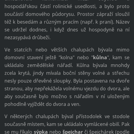
hospodářskou částí rolinické usedlosti, a bylo proto
součástí domového půdorysu. Prostor zápraží sloužil
též k besedám a různým pracím (např. k praní). Název
se udržel dodnes, i když dnes už hospodyně na ní
nezasypává drůbeži.
Ve statcích nebo větších chalupách bývala mimo
domovní stavení ještě "kolna" nebo "
kůlna
", kam se
ukládalo zemědělské nářadí. Kůlna bývala mnohdy
zcela krytá, jindy mívala boční stěny volné a střechu
nesly pouze dřevěné sloupky. Byla postavena na dvoře
stranou, aby nepřekážela volnému vjezdu do dvora, ale
aby současně bylo možno s nářadím v ní uloženým
pohodlně vyjíždět do dvora a ven.
V některých chalupách býval přístodolek ve stodole
současně místem, kam se ukládalo vymlácené obilí. Pak
se mu říkalo
sýpka
nebo
špejchar
či špejchárek (podle