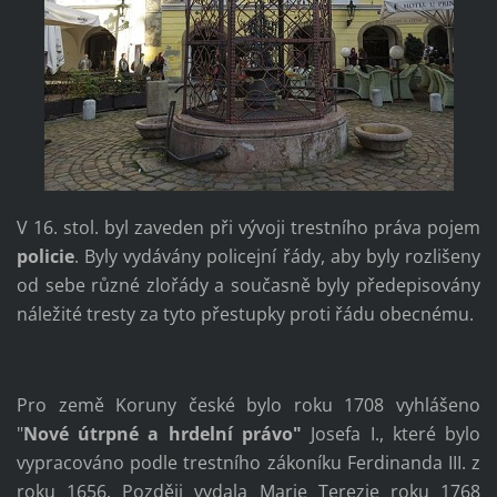
V 16. stol. byl zaveden při vývoji trestního práva pojem
policie
. Byly vydávány policejní řády, aby byly rozlišeny
od sebe různé zlořády a současně byly předepisovány
náležité tresty za tyto přestupky proti řádu obecnému.
Pro země Koruny české bylo roku 1708 vyhlášeno
"
Nové útrpné a hrdelní právo"
Josefa I., které bylo
vypracováno podle trestního zákoníku Ferdinanda III. z
roku 1656. Později vydala Marie Terezie roku 1768