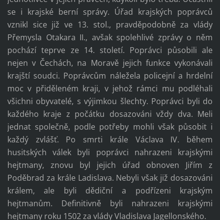
se i krajské berní správy. Úřad krajských poprávců
vznikl sice již ve 13. stol., pravděpodobně za vlády
Přemysla Otakara II., avšak spolehlivé zprávy o něm
pochází teprve ze 14. století. Poprávci působili ale
nejen v Čechách, na Moravě jejich funkce vykonávali
krajští soudci. Poprávcům náležela policejní a hrdelní
moc v přiděleném kraji, v jehož rámci mu podléhali
všichni obyvatelé, s výjimkou šlechty. Poprávci byli do
každého kraje z počátku dosazováni vždy dva. Meli
jednat společně, podle potřeby mohli však působit i
každý zvlášť. Po smrti krále Václava IV. během
husitských válek byli poprávci nahrazeni krajskými
hejtmany, znovu byl jejich úřad obnoven Jiřím z
Poděbrad za krále Ladislava. Nebyli však již dosazováni
králem, ale byli dědiční a podřízeni krajským
hejtmanům. Definitivně byli nahrazeni krajskými
hejtmany roku 1502 za vlády Vladislava Jagellonského.