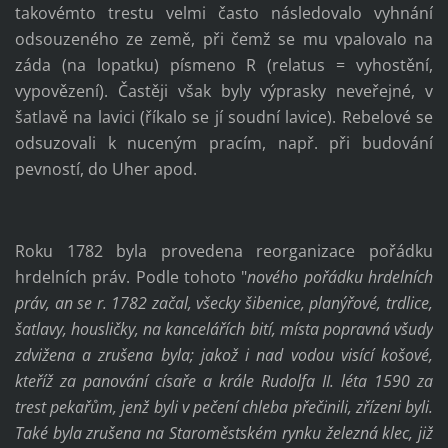
takovémto trestu velmi často následovalo vyhnání
odsouzeného ze země, při čemž se mu vpalovalo na
záda (na lopatku) písmeno R (relatus = vyhostění,
vypovězení). Častěji však byly výprasky neveřejné, v
šatlavě na lavici (říkalo se jí soudní lavice). Rebelové se
odsuzovali k nuceným pracím, např. při budování
pevností, do Uher apod.
Roku 1782 byla provedena reorganizace pořádku
hrdelních práv. Podle tohoto "
nového pořádku hrdelních
práv, an se r. 1782 začal, všecky šibenice, planýřové, trdlice,
šatlavy, housličky, na kancelářích bití, místa popravná všudy
zdvižena a zrušena byla; jakož i nad vodou visící košové,
kteříž za panování císaře a krále Rudolfa II. léta 1590 za
trest pekařům, jenž byli v pečení chleba přečinili, zřízeni byli.
Také byla zrušena na Staroměstském rynku železná klec, již