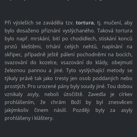
Při výsleších se zaváděla tzv.
tortura
, tj. mučení, aby
bylo dosaženo přiznání vyslýchaného. Taková tortura
bylo např. mrskání, bití po chodidlech, stiskání konců
prstů kleštěmi, trhání celých nehtů, napínání na
skřipec, případně ještě pálení pochodněmi na bocích,
svazování do kozelce, vsazování do klády, obejmutí
železnou pannou a jiné. Tyto vyslýchající metody se
týkaly právě tak jako tresty jen osob poddaných nebo
prostých. Pro urozené pány byly soudy jiné. Tou dobou
vznikaly asyly, neboli útočiště. Zavedla je církev
prohlášením, že chrám Boží by byl znesvěcen
jakýmkoliv činem násilí. Později byly za asyly
prohlášeny i kláštery.