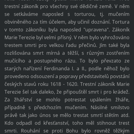
trestní zákoník pro všechny své dědičné země. V něm
se setkáváme naposled s torturou, tj. mučením
obviněného za tím účelem, aby učinil doznání. Tortura
v tomto zákoníku byla naposled "upravena". Zákoník
Marie Terezie byl velmi přísný. V něm bylo vyhrožováno
trestem smrti pro velkou řadu přečinů. Jím také byla
rozlišována smrt mírná a těžší, s různým zostřením
mučícího a postupného rázu. To bylo převzato ze
starých nařízení Ferdinanda I. a II., podle něhož bylo
provedeno odsouzení a popravy představitelů povstání
českých stavů roku 1618 - 1620. Trestní zákoník Marie
Terezie šel tak daleko, že připouštěl smrt i pro krádež.
Za žhářství se mohlo potrestat upálením žháře,
případně s předchozím mučením. Násilné smilstvo
právě tak jako únos se mělo trestat smrtí stětím atd.
Kdo odpadl od křesťanství, toho měl stihnout trest
smrti. Rouhání se proti Bohu bylo rovněž těžkým