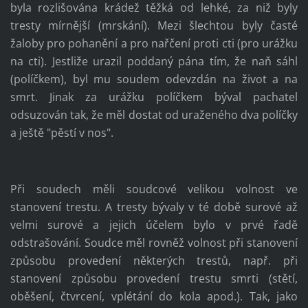
byla rozlišována krádež těžká od lehké, za niž byly
tresty mírnější (mrskání). Mezi šlechtou byly časté
žaloby pro pohanění a pro nařčení proti cti (pro urážku
na cti). Jestliže urazil poddaný pána tím, že naň sáhl
(políčkem), byl mu soudem odevzdán na život a na
smrt. Jinak za urážku políčkem býval pachatel
odsuzován tak, že měl dostat od uraženého dva políčky
a ještě "pěstí v nos".
Při soudech měli soudcové velikou volnost ve
stanovení trestu. A tresty bývaly v té době surové až
velmi surové a jejich účelem bylo v prvé řadě
odstrašování. Soudce měl rovněž volnost při stanovení
způsobu provedení některých trestů, např. při
stanovení způsobu provedení trestu smrti (stětí,
oběšení, čtvrcení, vplétání do kola apod.). Tak, jako