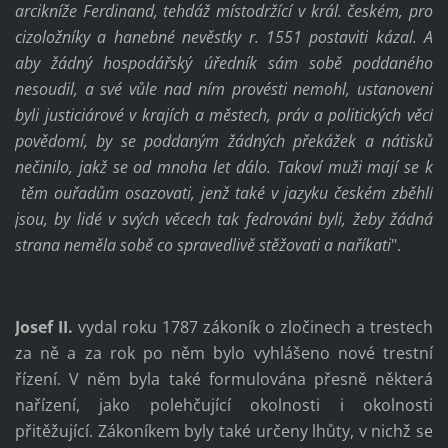
arcikníže Ferdinand, tehdáž místodržící v král. českém, pro
cizoložníky a hanebné nevěstky r. 1551 postaviti kázal. A
aby žádný hospodářský úředník sám sobě poddaného
nesoudil, a své vůle nad ním provésti nemohl, ustanoveni
byli justiciárové v krajích a městech, práv a politických věcí
povědomí, by se poddaným žádných překážek a nátisků
nečinilo, jakž se od mnoha let dálo. Takoví muži mají se k
těm ouřadům osazovati, jenž také v jazyku českém zběhlí
jsou, by lidé v svých věcech tak fedrováni byli, žeby žádná
strana neměla sobě co spravedlivě stěžovati a naříkati
".
Josef II.
vydal roku 1787 zákoník o zločinech a trestech
za ně a za rok po něm bylo vyhlášeno nové trestní
řízení. V něm byla také formulována přesně některá
nařízení, jako polehčující okolnosti i okolnosti
přitěžující. Zákoníkem byly také určeny lhůty, v nichž se