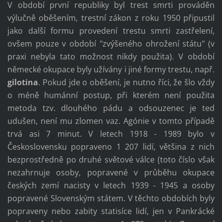
V období první republiky byl trest smrti prováděn
výlučně oběšením, trestní zákon z roku 1950 připustil
jako další formu provedení trestu smrti zastřelení,
ovšem pouze v období "zvýšeného ohrožení státu" (v
praxi nebyla tato možnost nikdy použita). V období
německé okupace byly užívány i jiné formy trestu, např.
gilotina
. Pokud jde o oběšení, je nutno říci, že šlo vždy
o méně humánní postup, při kterém není použita
metoda tzv. dlouhého pádu a odsouzenec je ted
udušen, není mu zlomen vaz. Agónie v tomto případě
trvá asi 7 minut. V letech 1918 - 1989 bylo v
Československu popraveno 1 207 lidí, většina z nich
bezprostředně po druhé světové válce (toto číslo však
nezahrnuje osoby, popravené v průběhu okupace
českých zemí nacisty v letech 1939 - 1945 a osoby
popravené Slovenským státem. V těchto obdobích byly
popraveny nebo zabity statisíce lidí, jen v Pankrácké