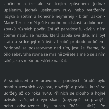
zločinem a trestalo se trojím způsobem. Jednak
upálením, jednak useknutím ruky nebo vytržením
jazyka a stětím a konečně nejmírněji - bitím. Zákoník
Marie Terezie měl ještě mnoho nelidskostí a dokonce i
zbytků různých pověr. Zní až paradoxně, když v něm
čteme např., že matka, která zabila své dítě, má být
sťata a srdce její má být v hrobě probodeno kůlem.
Podobně se pozastavíme nad tím, jestliže čteme, že
tělo sebevraha rovná se mršině zvířete a mělo se s ním
také jako s mršinou zvířete naložit.
V soudnictví a v pravomoci panských úřadů bylo
mnoho trestních zvyklostí, obyčejů a praktik, které se
udržely až do roku 1848. Při nich se dlouho a hojně
užívalo veřejného vymrskání (obyčejně na pranýři,
nebo odsouzenec byl nucen "běžet ulicí"). Po