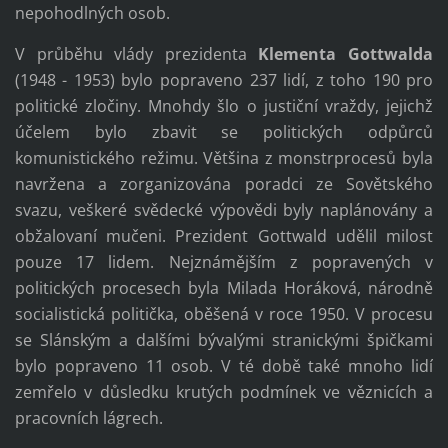
nepohodlných osob.
V průběhu vlády prezidenta
Klementa Gottwalda
(1948 - 1953) bylo popraveno 237 lidí, z toho 190 pro
politické zločiny. Mnohdy šlo o justiční vraždy, jejichž
účelem bylo zbavit se politických odpůrců
komunistického režimu. Většina z monstrprocesů byla
navržena a zorganizována poradci ze Sovětského
svazu, veškeré svědecké výpovědi byly naplánovány a
obžalovaní mučeni. Prezident Gottwald udělil milost
pouze 17 lidem. Nejznámějším z popravených v
politických procesech byla Milada Horáková, národně
socialistická politička, oběšená v roce 1950. V procesu
se Slánským a dalšími bývalými stranickými špičkami
bylo popraveno 11 osob. V té době také mnoho lidí
zemřelo v důsledku krutých podmínek ve věznicích a
pracovních lágrech.