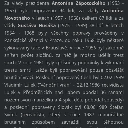
Za vlády prezidenta
Antonína Zápotockého
(1953 -
1957) bylo popraveno 94 lidí, za vlády
Antonína
Novotného
v letech (1957 - 1968) celkem 87 lidí a za
vlády
Gustáva Husáka
(1975 - 1989) 38 lidí. V letech
1954 - 1968 byly všechny popravy prováděny v
Pankrácké věznici v Praze, od roku 1968 byly některé
vykonávány také v Bratislavě. V roce 1956 byl zákonně
snížen počet zločinů, za něž je možno udělit trest
smrti. V roce 1961 byly zpřísněny podmínky k vykonání
trestu smrti, takže byli popravováni pouze obzvlášť
brutální vrazi. Poslední popravený Čech byl 02.02.1989
Vladimír Lulek ("vánoční vrah" - 22.12.1986 recividista
Lulek v Předměřicích nad Labem ubodal 36 ranami
nožem svou manželku a 4 spící děti, pobodal sousedy)
a poslední popravený Slovák byl 08.06.1989 Štefan
Svitek (recividista, který v roce 1987 mimořádně
brutálním způsobem zavraždil svou těhotnou