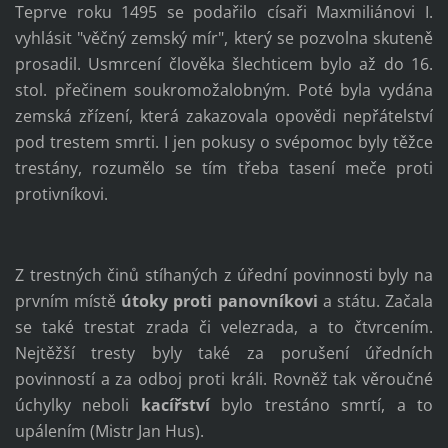
Teprve roku 1495 se podařilo císaři Maxmiliánovi I.
vyhlásit "věčný zemský mír", který se pozvolna skuteně
prosadil. Usmrcení člověka šlechticem bylo až do 16.
stol. přečinem soukromožalobným. Poté byla vydána
zemská zřízení, která zakazovala opovědi nepřátelství
pod trestem smrti. I jen pokusy o svépomoc byly těžce
trestány, rozumělo se tím třeba tasení meče proti
protivníkovi.
Z trestných činů stíhaných z úřední povinnosti byly na
prvním místě
útoky proti panovníkovi
a státu. Začala
se také trestat zrada či velezrada, a to čtvrcením.
Nejtěžší tresty byly také za porušení úředních
povinností a za odboj proti králi. Rovněž tak věroučné
úchylky neboli
kacířství
bylo trestáno smrtí, a to
upálením (Mistr Jan Hus).