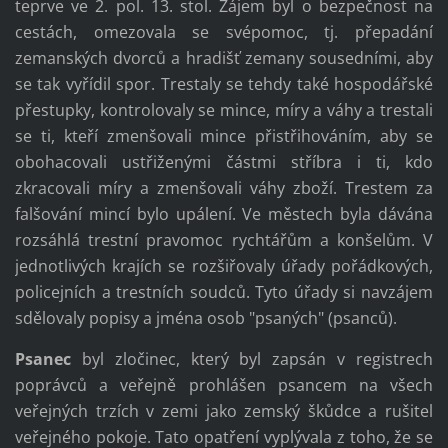
teprve ve 2. pol. 13. stol. Zájem byl o bezpečnost na
cestách, omezovala se svépomoc, tj. přepadání
zemanských dvorců a hradišť zemany sousedními, aby
se tak vyřídil spor. Trestaly se tehdy také hospodářské
přestupky, kontrolovaly se mince, míry a váhy a trestali
se ti, kteří zmenšovali mince přistřihováním, aby se
obohacovali ustřiženými částmi stříbra i ti, kdo
zkracovali míry a zmenšovali váhy zboží. Trestem za
falšování mincí bylo upálení. Ve městech byla dávána
rozsáhlá trestní pravomoc rychtářům a konšelům. V
jednotlivých krajích se rozšiřovaly úřady pořádkových,
policejních a trestních soudců. Tyto úřady si navzájem
sdělovaly popisy a jména osob "psaných" (psanců).
Psanec
byl zločinec, který byl zapsán v registrech
poprávců a veřejně prohlášen psancem na všech
veřejných trzích v zemi jako zemský škůdce a rušitel
veřejného pokoje. Tato opatření vyplývala z toho, že se