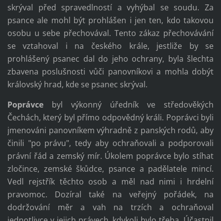
skrýval před spravedlností a vyhýbal se soudu. Za
psance ale mohl být prohlášen i jen ten, kdo takovou
osobu u sebe přechovával. Tento zákaz přechovávání
se vztahoval i na českého krále, jestliže by se
prohlášený psanec dal do jeho ochrany, byla šlechta
zbavena poslušnosti vůči panovníkovi a mohla dobýt
královský hrad, kde se psanec skrýval.
Poprávce
byl výkonný úředník ve středověkých
Čechách, který byl přímo odpovědný králi. Poprávci byli
jmenováni panovníkem výhradně z panských rodů, aby
činili "po právu", tedy aby ochraňovali a podporovali
právní řád a zemský mír. Úkolem poprávce bylo stíhat
zločince, zemské škůdce, psance a padělatele mincí.
Vedl rejstřík těchto osob a měl nad nimi i hrdelní
pravomoc. Dozíral také na veřejný pořádek, na
dodržování měr a vah na trzích a ochraňoval
jednotlivce v jejich právech, kdykoli bylo třeba. Účastnil