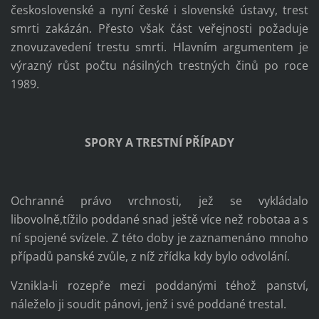
československé a nyní české i slovenské ústavy, trest
smrti zakázán. Přesto však část veřejnosti požaduje
znovuzavedení trestu smrti. Hlavním argumentem je
výrazný růst počtu násilných trestných činů po roce
1989.
SPORY A TRESTNÍ PŘÍPADY
Ochranné právo vrchnosti, jež se vykládalo
libovolně,tížilo poddané snad ještě více než robotaa a s
ní spojené svízele. Z této doby je zaznamenáno mnoho
případů panské zvůle, z níž zřídka kdy bylo odvolání.
Vznikla-li rozepře mezi poddanými téhož panství,
náleželo ji soudit pánovi, jenž i své poddané trestal.