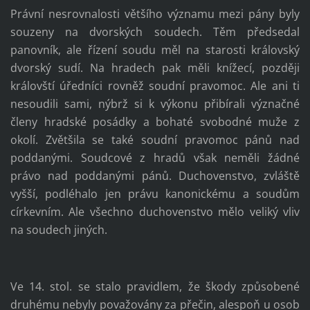
Právní nesrovnalosti většího významu mezi pány byly
souzeny na dvorských soudech. Těm předsedal
panovník, ale řízení soudu měl na starosti královský
dvorský sudí. Na hradech pak měli knížecí, později
královští úředníci rovněž soudní pravomoc. Ale ani ti
nesoudili sami, nýbrž si k výkonu přibírali význačné
členy hradské posádky a bohaté svobodné muže z
okolí. Zvětšila se také soudní pravomoc pánů nad
poddanými. Soudcové z hradů však neměli žádné
právo nad poddanými pánů. Duchovenstvo, zvláště
vyšší, podléhalo jen právu kanonickému a soudům
církevním. Ale všechno duchovenstvo mělo veliký vliv
na soudech jiných.
Ve 14. stol. se stalo pravidlem, že škody způsobené
druhému nebyly považovány za přečin, alespoň u osob