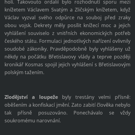
holí. Takovouto ordalií bylo rozhodnutí sporu mezi
knížetem Václavem Svatým a Zličským knížetem, když
Václav vyzval svého odpůrce na souboj před zraky
obou vojsk. Dekrety měly posílit knížecí moc a jejich
vyhlášení souviselo z vnitřních ekonomických potřeb
českého státu. Formulaci jednotlivých nařízení ovlivnily
soudobé zákoníky. Pravděpodobně byly vyhlášeny už
někdy na počátku Břetislavovy vlády a teprve později
kronikář Kosmas spojil jejich vyhlášení s Břetislavovým
polským tažením.
Zlodějství a loupeže
byly trestány velmi přísně:
oběšením a konfiskací jmění. Zato zabití člověka nebylo
tak přísně posuzováno. Ponechávalo se vždy
soukromému narovnání.