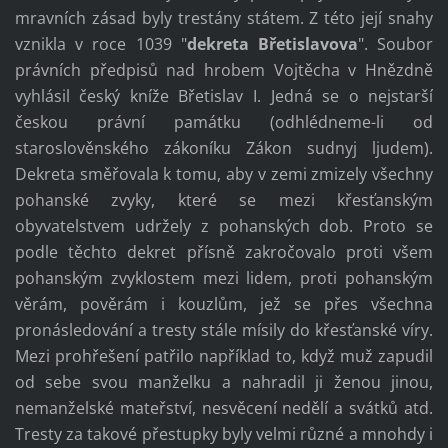
mravních zásad byly trestány státem. Z této její snahy
vznikla v roce 1039 "
dekreta Břetislavova
". Soubor
právních předpisů nad hrobem Vojtěcha v Hnězdně
vyhlásil český kníže Břetislav I. Jedná se o nejstarší
českou právní památku (odhlédneme-li od
staroslověnského zákoníku Zákon sudnyj ljudem).
Dekreta směřovala k tomu, aby v zemi zmizely všechny
pohanské zvyky, které se mezi křesťanským
obyvatelstvem udržely z pohanských dob. Proto se
podle těchto dekret přísně zakročovalo proti všem
pohanským zvyklostem mezi lidem, proti pohanským
věrám, pověrám i kouzlům, jež se přes všechna
pronásledování a tresty stále mísily do křesťanské víry.
Mezi prohřešení patřilo například to, když muž zapudil
od sebe svou manželku a nahradil ji ženou jinou,
nemanželské mateřství, nesvěcení nedělí a svátků atd.
Tresty za takové přestupky byly velmi různé a mnohdy i