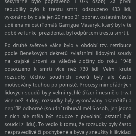
sekyrárně bylo popraveno 1 079 osob). Za první
republiky bylo k trestu smrti odsouzeno 433 lidí,
vykonáno bylo ale jen 20 nebo 21 poprav, ostatním byla
udělena milost (Tomáš Garrigue Masaryk, který byl v té
době ve funkci prezidenta, byl odpůrcem trestu smrti).
Po druhé světové válce bylo v období tzv. retribuce
podle Benešových dekretů zvláštními lidovými soudy
na krajské úrovni za válečné zločiny do roku 1948
odsouzeno k smrti více než 730 lidí. Velmi kruté
rozsudky těchto soudních dvorů byly ale často
motivovány touhou po pomstě. Procesy mimořádných
lidových soudů byly velmi rychlé (řízení nesmělo trvat
více než 3 dny, rozsudky byly vykonávány okamžitě) a
nepříliš odborné (soudní tribunál měl 5 osob, jen jedna
z nich ale měla být soudce z povolání, ostatní byli
soudci z lidu). To vedlo k tomu, že rozsudky byly často
nespravedlivé či pochybené a bývaly zneužity k likvidaci