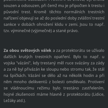
souzen a odsouzen, při čemž mu je připočten k trestu i
původní trest. Kromě těchto normálních trestních
nařízení objevují se až do poslední doby zvláštní trestní
sankce v dobách ohrožení klidu v zemi. Jsou to např.
tzv. výminečné (výjimečné) a stané právo.
Za obou světových válek
a za protektorátu se užívalo
dalších krutých trestních opatření. Bylo to např. u
vojska "vázání", kdy trestaný měl ruce svázány za zády
a za ně byl přivázán ke sloupu nebo stromu tak, že stál
na špičkách. Vázání se dělo až na několik hodin a při
něm mnoho delikventů z bolesti omdlévalo. Protivení
se vládnoucímu režimu bylo trestáno zastřelením,
hojné zkušenosti máme hlavně z protektorátu (Lidice,
Ležáky atd.).