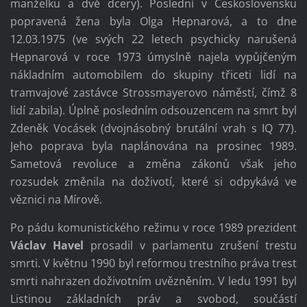
manželku a dvě dcery). Poslední v Československu
popravená žena byla Olga Hepnarová, a to dne
12.03.1975 (ve svých 22 letech psychicky narušená
Hepnarová v roce 1973 úmyslně najela vypůjčeným
nákladním automobilem do skupiny třiceti lidí na
tramvajové zastávce Strossmayerovo náměstí, čímž 8
lidí zabila). Úplně posledním odsouzencem na smrt byl
Zdeněk Vocásek (dvojnásobný brutální vrah s IQ 77).
Jeho poprava byla naplánována na prosinec 1989.
Sametová revoluce a změna zákonů však jeho
rozsudek změnila na doživotí, které si odpykává ve
věznici na Mírově.
Po pádu komunistického režimu v roce 1989 prezident
Václav Havel
prosadil v parlamentu zrušení trestu
smrti. V květnu 1990 byl reformou trestního práva trest
smrti nahrazen doživotním uvězněním. V ledu 1991 byl
Listinou základních práv a svobod, součástí