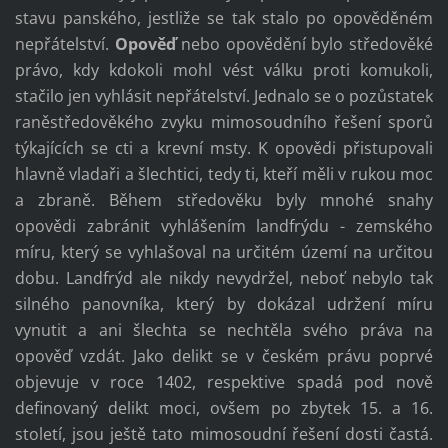
stavu panského, jestliže se tak stalo po opověděném
nepřátelství.
Opověď
nebo opovědění bylo středověké
právo, kdy kdokoli mohl vést válku proti komukoli,
stačilo jen vyhlásit nepřátelství. Jednalo se o pozůstatek
raněstředověkého zvyku mimosoudního řešení sporů
týkajících se cti a krevní msty. K opovědi přistupovali
hlavně vladaři a šlechtici, tedy ti, kteří měli v rukou moc
a zbraně. Během středověku byly mnohé snahy
opovědi zabránit vyhlášením landfrýdu - zemského
míru, který se vyhlašoval na určitém území na určitou
dobu. Landfrýd ale nikdy nevydržel, neboť nebylo tak
silného panovníka, který by dokázal udržení míru
vynutit a ani šlechta se nechtěla svého práva na
opověď vzdát. Jako delikt se v českém právu poprvé
objevuje v roce 1402, respektive spadá pod nově
definovaný delikt moci, ovšem po zbytek 15. a 16.
století, jsou ještě tato mimosoudní řešení dosti častá.