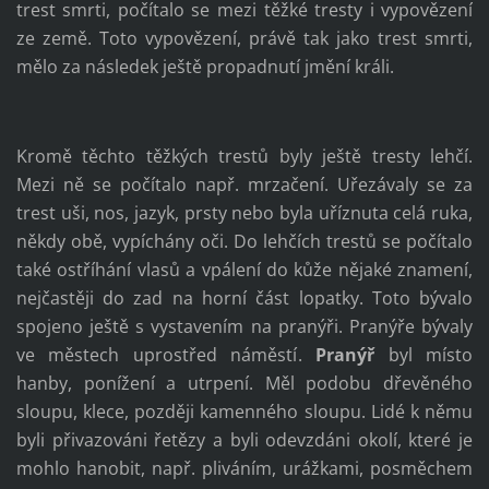
trest smrti, počítalo se mezi těžké tresty i vypovězení
ze země. Toto vypovězení, právě tak jako trest smrti,
mělo za následek ještě propadnutí jmění králi.
Kromě těchto těžkých trestů byly ještě tresty lehčí.
Mezi ně se počítalo např. mrzačení. Uřezávaly se za
trest uši, nos, jazyk, prsty nebo byla uříznuta celá ruka,
někdy obě, vypíchány oči. Do lehčích trestů se počítalo
také ostříhání vlasů a vpálení do kůže nějaké znamení,
nejčastěji do zad na horní část lopatky. Toto bývalo
spojeno ještě s vystavením na pranýři. Pranýře bývaly
ve městech uprostřed náměstí.
Pranýř
byl místo
hanby, ponížení a utrpení. Měl podobu dřevěného
sloupu, klece, později kamenného sloupu. Lidé k němu
byli přivazováni řetězy a byli odevzdáni okolí, které je
mohlo hanobit, např. pliváním, urážkami, posměchem