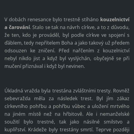
V dobách renesance bylo trestně stíháno
kouzelnictví
a čarování
. Stalo se tak na návrh církve, a to z důvodu,
že ten, kdo je prováděl, byl podle církve ve spojení s
ďáblem, tedy nepřítelem Boha a jako takový už předem
odsouzen ke zničení. Před nařčením z kouzelnictví
nebyl nikdo jist a když byl vyslýchán, obyčejně se při
mučení přiznával i když byl nevinen.
Úkladná vražda byla trestána zvláštními tresty. Rovněž
sebevražda měla za následek trest. Byl jím zákaz
církevního pohřbu a pohřbu vůbec a uložení mrtvého
na jiném místě než na hřbitově. Ale i nemanželské
soužití bylo trestné, tak jako násilné smilstvo a
kuplířství. Krádeže byly trestány smrtí. Teprve později