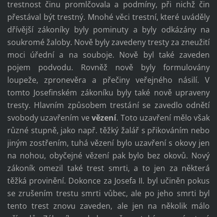
trestnost činu promlčovala a podmíny, při nichž čin
přestával být trestný. Mnohé věci trestní, které uváděly
dřívější zákoníky byly pominuty a byly odkázány na
soukromé žaloby. Nově byly zavedeny tresty za zneužití
moci úřední a na souboje. Nově byl také zaveden
pojem podvodu. Rovněž nově byly formulovány
loupeže, zpronevěra a přečiny veřejného násilí. V
tomto Josefinském zákoníku byly také nově upraveny
tresty. Hlavním způsobem trestání se zavedlo odnětí
svobody uzavřením ve
vězení
. Toto uzavření mělo však
různé stupně, jako např. těžký žalář s přikováním nebo
jiným zostřením, tuhá vězení bylo uzavření s okovy jen
na nohou, obyčejné vězení pak bylo bez okovů. Nový
zákoník omezil také trest smrti, a to jen za některá
těžká provinění. Dokonce za Josefa II. byl učiněn pokus
se zrušením trestu smrti vůbec, ale po jeho smrti byl
tento trest znovu zaveden, ale jen na několik málo