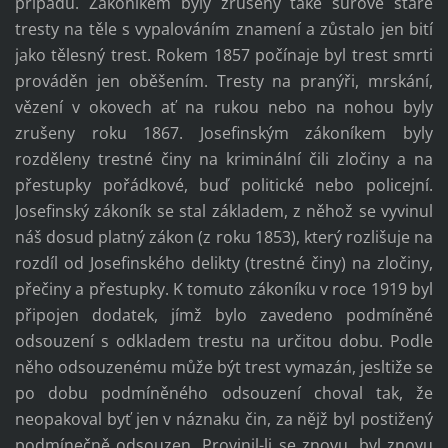
případů. Zákoníkem byly zrušeny také surové staré
tresty na těle s vypalováním znamení a zůstalo jen bití
jako tělesný trest. Rokem 1857 počínaje byl trest smrti
prováděn jen oběšením. Tresty na pranýři, mrskání,
vězení v okovech ať na rukou nebo na nohou byly
zrušeny roku 1867. Josefinským zákoníkem byly
rozděleny trestné činy na kriminální čili zločiny a na
přestupky pořádkové, buď politické nebo policejní.
Josefinský zákoník se stal základem, z něhož se vyvinul
náš dosud platný zákon (z roku 1853), který rozlišuje na
rozdíl od Josefinského delikty (trestné činy) na zločiny,
přečiny a přestupky. K tomuto zákoníku v roce 1919 byl
připojen dodatek, jímž bylo zavedeno podmíněné
odsouzení s odkladem trestu na určitou dobu. Podle
něho odsouzenému může být trest vymazán, jesltiže se
po dobu podmíněného odsouzení choval tak, že
neopakoval byť jen v náznaku čin, za nějž byl postižený
podmínečně odsouzen. Provinil-li se znovu, byl znovu