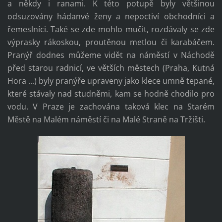
a někdy i ranami. K této potupě byly většinou
odsuzovány hádanvé ženy a nepoctiví obchodníci a
řemeslníci. Také se zde mohlo mučit, rozdávaly se zde
výprasky rákoskou, proutěnou metlou či karabáčem.
Pranýř dodnes můžeme vidět na náměstí v Náchodě
před starou radnicí, ve větších městech (Praha, Kutná
Hora ...) byly pranýře upraveny jako klece umně tepané,
které stávaly nad studněmi, kam se hodně chodilo pro
vodu. V Praze je zachována taková klec na Starém
Městě na Malém náměstí či na Malé Straně na Tržišti.