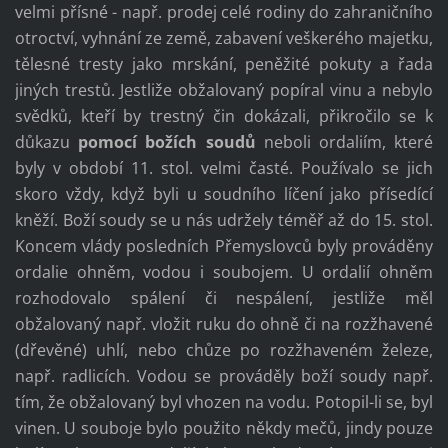
velmi přísné - např. prodej celé rodiny do zahraničního
otroctví, vyhnání ze země, zabavení veškerého majetku,
tělesné tresty jako mrskání, peněžité pokuty a řada
jiných trestů. Jestliže obžalovaný popíral vinu a nebylo
svědků, kteří by trestný čin dokázali, přikročilo se k
důkazu
pomocí božích soudů
neboli ordaliím, které
byly v období 11. stol. velmi časté. Používalo se jich
skoro vždy, když byli u soudního líčení jako přísedící
kněží. Boží soudy se u nás udržely téměř až do 15. stol.
Koncem vlády posledních Přemyslovců byly prováděny
ordalie ohněm, vodou i soubojem. U ordalií ohněm
rozhodovalo spálení či nespálení, jestliže měl
obžalovaný např. vložit ruku do ohně či na rozžhavené
(dřevěné) uhlí, nebo chůze po rozžhaveném železe,
např. radlicích. Vodou se prováděly boží soudy např.
tím, že obžalovaný byl vhozen na vodu. Potopil-li se, byl
vinen. U souboje bylo použito někdy mečů, jindy pouze