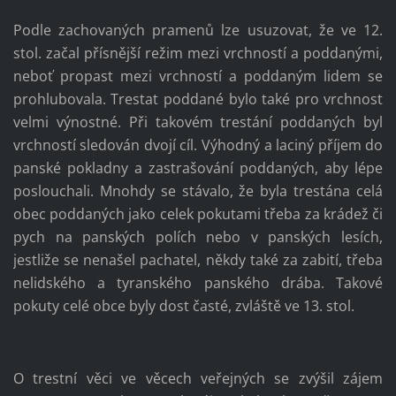
Podle zachovaných pramenů lze usuzovat, že ve 12.
stol. začal přísnější režim mezi vrchností a poddanými,
neboť propast mezi vrchností a poddaným lidem se
prohlubovala. Trestat poddané bylo také pro vrchnost
velmi výnostné. Při takovém trestání poddaných byl
vrchností sledován dvojí cíl. Výhodný a laciný příjem do
panské pokladny a zastrašování poddaných, aby lépe
poslouchali. Mnohdy se stávalo, že byla trestána celá
obec poddaných jako celek pokutami třeba za krádež či
pych na panských polích nebo v panských lesích,
jestliže se nenašel pachatel, někdy také za zabití, třeba
nelidského a tyranského panského drába. Takové
pokuty celé obce byly dost časté, zvláště ve 13. stol.
O trestní věci ve věcech veřejných se zvýšil zájem