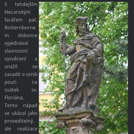
S tehdejším
klecanským
farářem pat.
Rotternborne
m dokonce
vyjednával
slavnostní
vysvěcení a
snažil se
zasadit o vznik
pouti na
svátek sv.
Floriána.
Tento nápad
se ukázal jako
proveditelný,
ale realizace