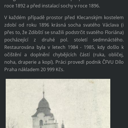
roce 1892 a před instalací sochy v roce 1896.
V každém případě prostor před Klecanským kostelem
zdobí od roku 1896 krásná socha svatého Václava (i
přes to, že Zdibští se snažili podstrčit svatého Floriána)
pocházející z druhé pol. století sedmnáctého.
Restaurována byla v letech 1984 - 1985, kdy došlo k
očištění a doplnění chybějících částí (ruka, obličej,
noha, draperie a kopí). Práci provedl podnik ČFVU Dílo
Praha nákladem 20 999 Kčs.