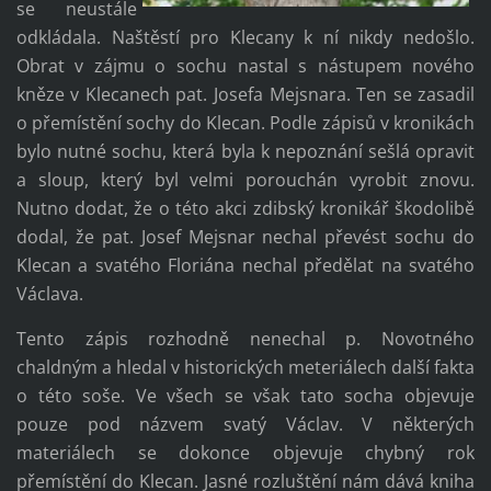
se neustále
odkládala. Naštěstí pro Klecany k ní nikdy nedošlo.
Obrat v zájmu o sochu nastal s nástupem nového
kněze v Klecanech pat. Josefa Mejsnara. Ten se zasadil
o přemístění sochy do Klecan. Podle zápisů v kronikách
bylo nutné sochu, která byla k nepoznání sešlá opravit
a sloup, který byl velmi porouchán vyrobit znovu.
Nutno dodat, že o této akci zdibský kronikář škodolibě
dodal, že pat. Josef Mejsnar nechal převést sochu do
Klecan a svatého Floriána nechal předělat na svatého
Václava.
Tento zápis rozhodně nenechal p. Novotného
chaldným a hledal v historických meteriálech další fakta
o této soše. Ve všech se však tato socha objevuje
pouze pod názvem svatý Václav. V některých
materiálech se dokonce objevuje chybný rok
přemístění do Klecan. Jasné rozluštění nám dává kniha