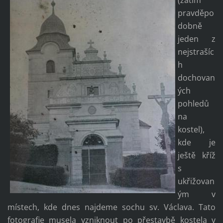
pravděpo
dobně
jeden z
nejstrašíc
h
dochovan
ých
pohledů
na
kostel),
kde je
ještě kříž
s
ukřižovan
ým v
místech, kde dnes najdeme sochu sv. Václava. Tato
fotografie musela vzniknout po přestavbě kostela v