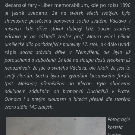
klecanské fary - Liber memorabilium, kde po roku 1896
je jasně uvedeno, že
na svátek všech svatých, byla
slavnostně posvěcena obnovená socha svatého Václava v
místech, kde dříve stával dubový kříž. Socha svatého
Václava je na základě znalce prof. Maura velmi pěkné
umělecké dílo pocházející z poloviny 17. stol.
Jak dále uvádí
zápis
socha stávala dříve v Přemyšlení, ale byla již
porouchaná a zubožená, že lidé na sloupu dosti vysokém již
nepoznávali, že jde o svatého Václava, ale říkali, že jest to
svatý Florián. Socha byla na vyžádání klecanského faráře
(pat. Maisnar) přemístěna do Klecan. Byla obnovena
nákladem zádušním od bratranců Ducháčků v Praze.
Obnova i s novým sloupem a hlavicí přesně dle starého
vzoru stála 145 zlatých.
Fotogragie
kostela
(zatím