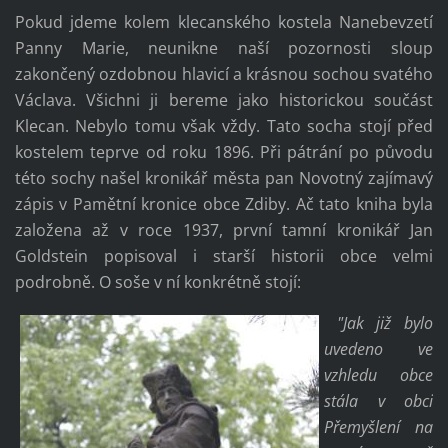
Pokud jdeme kolem klecanského kostela Nanebevzetí
Panny Marie, neunikne naší pozornosti sloup
zakončený ozdobnou hlavicí a krásnou sochou svatého
Václava. Všichni ji bereme jako historickou součást
Klecan. Nebylo tomu však vždy. Tato socha stojí před
kostelem teprve od roku 1896. Při pátrání po původu
této sochy našel kronikář města pan Novotný zajímavý
zápis v Pamětní kronice obce Zdiby. Ač tato kniha byla
založena až v roce 1937, první tamní kronikář Jan
Goldstein popisoval i starší historii obce velmi
podrobně. O soše v ní konkrétně stojí:
"Jak již bylo
uvedeno ve
vzhledu obce
stála v obci
Přemyšlení na