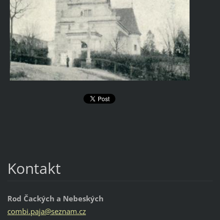
Kontakt
Rod Čackých a Nebeských
combi.pa
ja@sezna
m.cz