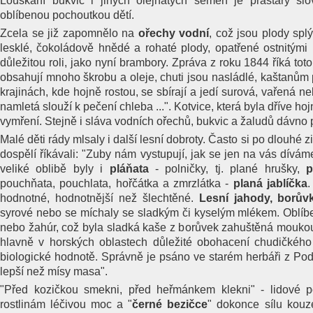
Louskání bukvic i jiných olejnatých semen je prastarý s
oblíbenou pochoutkou dětí.
Zcela se již zapomnělo na
ořechy vodní
, což jsou plody splý
lesklé, čokoládově hnědé a rohaté plody, opatřené ostnitými
důležitou roli, jako nyní brambory. Zpráva z roku 1844 říká toto
obsahují mnoho škrobu a oleje, chuti jsou nasládlé, kaštanům
krajinách, kde hojně rostou, se sbírají a jedí surová, vařená ne
namletá slouží k pečení chleba ...". Kotvice, která byla dříve ho
vymření. Stejně i sláva vodních ořechů, bukvic a žaludů dávn
Malé děti rády mlsaly i další lesní dobroty. Často si po dlouhé 
dospělí říkávali: "Zuby nám vystupují, jak se jen na vás díváme
veliké oblibě byly i
pláňata
- polničky, tj. plané hrušky,
p
pouchňata, pouchlata, hořčátka a zmrzlátka -
planá jablíčka
.
hodnotné, hodnotnější než šlechtěné.
Lesní jahody, borův
syrové nebo se míchaly se sladkým či kyselým mlékem. Oblíben
nebo žahúr, což byla sladká kaše z borůvek zahuštěná moukou 
hlavně v horských oblastech důležité obohacení chudičkého
biologické hodnotě. Správně je psáno ve starém herbáři z Po
lepší než mísy masa".
"Před kozičkou smekni, před heřmánkem klekni" - lidové p
rostlinám léčivou moc a "
černé bezičce
"
dokonce sílu kouze