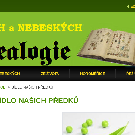
Úv
NEBESKÝCH
ZE ŽIVOTA
HOROMĚŘICE
ŘEŽ
VOD
>
JÍDLO NAŠICH PŘEDKŮ
ÍDLO NAŠICH PŘEDKŮ