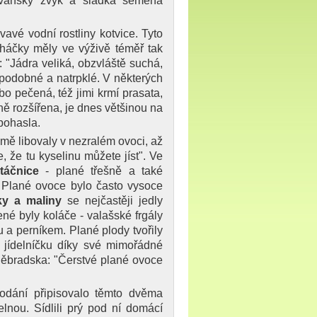
lovanský zvyk a sladká semena
vavé vodní rostliny kotvice. Tyto
 háčky měly ve výživě téměř tak
: "Jádra veliká, obzvláště suchá,
 podobné a natrpklé. V některých
bo pečená, též jimi krmí prasata,
jně rozšířena, je dnes většinou na
o pohasla.
zimě libovaly v nezralém ovoci, až
, že tu kyselinu můžete jíst". Ve
táčnice
- plané třešně a také
 Plané ovoce bylo často vysoce
ky a maliny
se nejčastěji jedly
é byly koláče - valašské frgály
a perníkem. Plané plody tvořily
 jídelníčku díky své mimořádné
děbradska: "Čerstvé plané ovoce
odání připisovalo těmto dvěma
lnou. Sídlili prý pod ní domácí