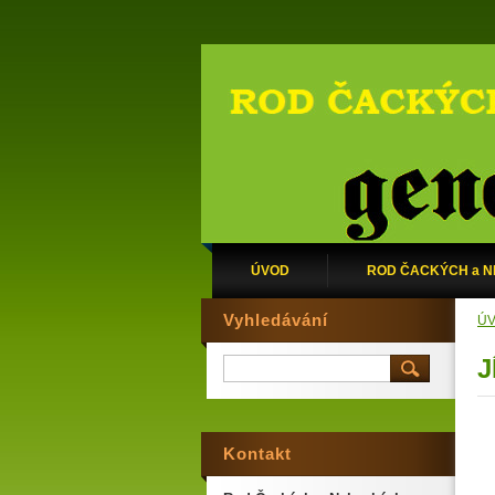
ÚVOD
ROD ČACKÝCH a 
Vyhledávání
Ú
J
Kontakt