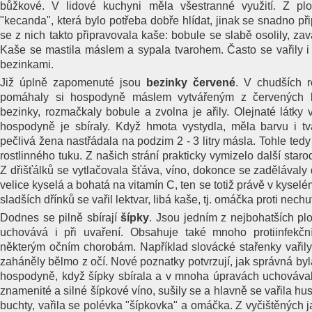
bůžkové. V lidové kuchyni měla všestranné využití. Z plo
"kecanda", která bylo potřeba dobře hlídat, jinak se snadno při
se z nich takto připravovala kaše: bobule se slabě osolily, zavař
Kaše se mastila máslem a sypala tvarohem. Často se vařily 
bezinkami.
Již úplně zapomenuté jsou
bezinky červené
. V chudších r
pomáhaly si hospodyně máslem vytvářeným z červených be
bezinky, rozmačkaly bobule a zvolna je ařily. Olejnaté látky 
hospodyně je sbíraly. Když hmota vystydla, měla barvu i t
pečlivá žena nastřádala na podzim 2 - 3 litry másla. Tohle ted
rostlinného tuku. Z našich strání prakticky vymizelo další sta
Z dřišťálků se vytlačovala šťáva, víno, dokonce se zadělávaly
velice kyselá a bohatá na vitamín C, ten se totiž právě v kysel
sladších dřínků se vařil lektvar, libá kaše, tj. omáčka proti nech
Dodnes se pilně sbírají
šípky
. Jsou jedním z nejbohatších pl
uchovává i při uvaření. Obsahuje také mnoho protiinfekčn
některým očním chorobám. Například slovácké stařenky vařily
zaháněly bělmo z očí. Nové poznatky potvrzují, jak správná byl
hospodyně, když šípky sbírala a v mnoha úpravách uchovával
znamenité a silné šípkové víno, sušily se a hlavně se vařila hu
buchty, vařila se polévka "šípkovka" a omáčka. Z vyčištěných 