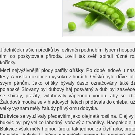
Jídelníček našich předků byl ovlivněn podnebím, typem hospoda
tím, co poskytovala příroda. Lovili tak zvěř, sbírali různé r
kořínky.
Mezi nejvýživnější plody patřily
oříšky
. Po době ledové u nás 
lesy. A rostla dokonce i vysoko v horách. Oříšků bylo dříve to
svým pánům. Jako oříšky bývaly často označovány také
ž
polabské Slovany byl dubový háj posvátný a dub byl zasvěce
se sbíraly, pražily, vyluhovaly vápennou vodou, aby se zba
Žaludová mouka se v hladových letech přidávala do chleba, už
velký význam měly žaludy při výkrmu dobytka.
Bukvice
se využívaly především jako olejnatá rostlina. Olej v
bukvic byl prý velice lahodný, voňavý a trvanlivý. Naopak olej t
Bukvice však měly hojnou úroku tak jednou za čtyří roky, pro