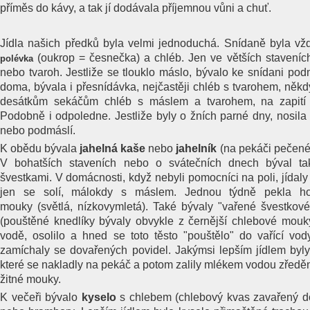
příměs do kávy, a tak jí dodávala příjemnou vůni a chuť.
Jídla našich předků byla velmi jednoduchá. Snídaně byla v
(oukrop = česnečka) a chléb. Jen ve větších staveníc
polévka
nebo tvaroh. Jestliže se tlouklo máslo, bývalo ke snídani pod
doma, bývala i přesnídávka, nejčastěji chléb s tvarohem, něk
desátkům sekáčům chléb s máslem a tvarohem, na zapití se
Podobně i odpoledne. Jestliže byly o žních parné dny, nosila
nebo podmáslí.
K obědu bývala
jahelná kaše
nebo
jahelník
(na pekáči pečené
V bohatších staveních nebo o svátečních dnech býval ta
švestkami. V domácnosti, když nebyli pomocníci na poli, jídal
jen se solí, málokdy s máslem. Jednou týdně pekla 
mouky (světlá, nízkovymletá). Také bývaly "vařené švestkové
(pouštěné knedlíky bývaly obvykle z černější chlebové mouk
vodě, osolilo a hned se toto těsto "pouštělo" do vařící vod
zamíchaly se dovařených povidel. Jakýmsi lepším jídlem byl
které se nakladly na pekáč a potom zalily mlékem vodou zředě
žitné mouky.
K večeři bývalo
kyselo
s chlebem (chlebový kvas zavařený do