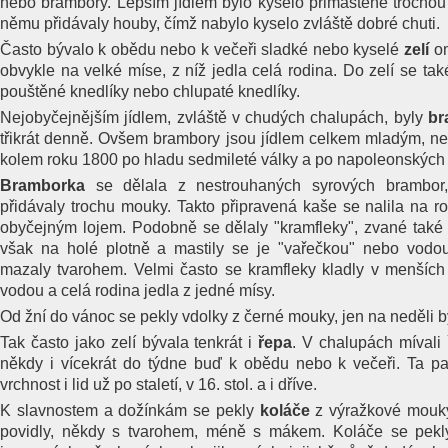
nebo brambory. Lepším jídlem bylo kyselo přimaštěné trocho
němu přidávaly houby, čímž nabylo kyselo zvláště dobré chuti.
Často bývalo k obědu nebo k večeři sladké nebo kyselé
zelí
o
obvykle na velké míse, z níž jedla celá rodina. Do zelí se t
pouštěné knedlíky nebo chlupaté knedlíky.
Nejobyčejnějším jídlem, zvláště v chudých chalupách, byly
br
třikrát denně. Ovšem brambory jsou jídlem celkem mladým, ne
kolem roku 1800 po hladu sedmileté války a po napoleonských
Bramborka
se dělala z nestrouhaných syrových brambor
přidávaly trochu mouky. Takto připravená kaše se nalila na 
obyčejným lojem. Podobně se dělaly "kramfleky", zvané také
však na holé plotně a mastily se je "vařečkou" nebo vodou
mazaly tvarohem. Velmi často se kramfleky kladly v menších 
vodou a celá rodina jedla z jedné mísy.
Od žní do vánoc se pekly vdolky z černé mouky, jen na neděli 
Tak často jako zelí bývala tenkrát i
řepa
. V chalupách mívali 
někdy i vícekrát do týdne buď k obědu nebo k večeři. Ta patř
vrchnost i lid už po staletí, v 16. stol. a i dříve.
K slavnostem a dožínkám se pekly
koláče
z výražkové mouky
povidly, někdy s tvarohem, méně s mákem. Koláče se pekly