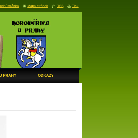
odní stránka
Mapa stránek
RSS
Tisk
 U PRAHY
ODKAZY