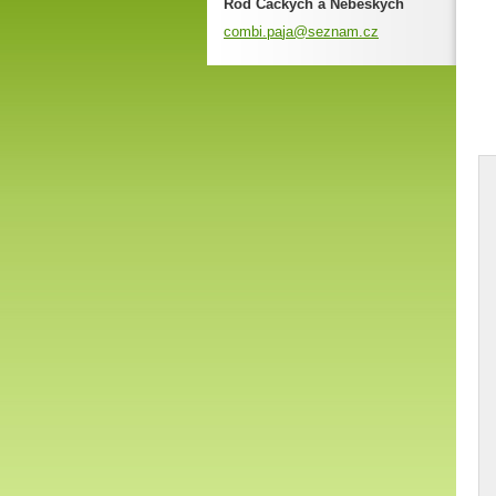
Rod Čackých a Nebeských
combi.pa
ja@sezna
m.cz