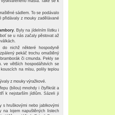
u vyškvařeného másla. Také se k
maštěné sádlem. To se podávalo
aké přidávaly z mouky zadělávané
ambory
. Byly na jídelním lístku i
boť se u nás začaly pěstovat až
 válkách.
, do nichž některé hospodyně
rozpálený pekáč trochu omaštěný
 bramborák či cmunda. Pekly se
. ve větších hospodářstvích se
kouscích na mísu, polily teplou
bývaly z mouky výražkové.
řepu (bílou) mnohdy i čtyřikrát a
í k nejstarším jídlům. Sázeli ji
 s hruškovými nebo jablkovými
 na lojem napuštěných listech