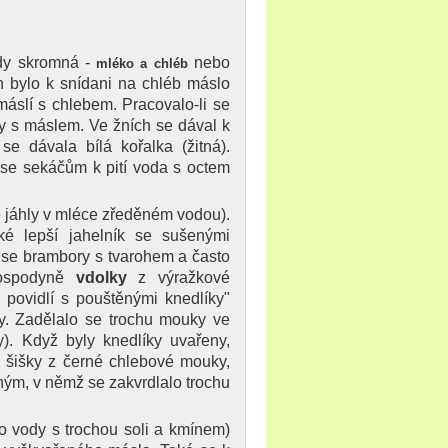
ždy skromná -
nebo
mléko a chléb
h bylo k snídani na chléb máslo
máslí s chlebem. Pracovalo-li se
dy s máslem. Ve žních se dával k
 dávala bílá kořalka (žitná).
 se sekáčům k pití voda s octem
 jáhly v mléce zředěném vodou).
ké lepší jahelník se sušenými
y se brambory s tvarohem a často
hospodyně
vdolky
z výražkové
 povidlí s pouštěnými knedlíky"
y. Zadělalo se trochu mouky ve
y). Když byly knedlíky uvařeny,
y šišky z černé chlebové mouky,
ným, v němž se zakvrdlalo trochu
 vody s trochou soli a kmínem)