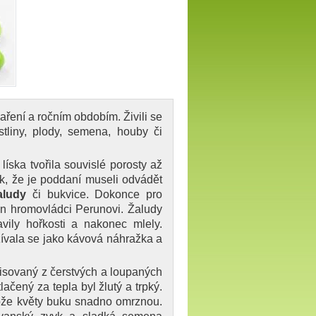
ření a ročním obdobím. Živili se
ostliny, plody, semena, houby či
líska tvořila souvislé porosty až
lik, že je poddaní museli odvádět
aludy
či bukvice. Dokonce pro
n hromovládci Perunovi. Žaludy
vily hořkosti a nakonec mlely.
ívala se jako kávová náhražka a
ylisovaný z čerstvých a loupaných
lačený za tepla byl žlutý a trpký.
tože květy buku snadno omrznou.