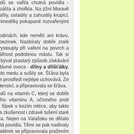
dů se vařila chutná povidla -
pálila a zhořkla. Na jižní Moravě
ily, osladily a zahustily krupicí.
i knedlíky pokapané rozvařenými
odinách, kde neměli ani krávu,
zinek. Nasbíraly dobře zralé
vystouply při vaření na povrch a
vářnost podobnou máslu. Tak si
y býval prastarý způsob získávání
rodávné ovoce -
dříny a dřišťálky.
 do medu a sušily se. Šťáva byla
ém prostředí nejlépe uchovává. Ze
utenství, a připravovala se šťáva.
odů na vitamín C, který se dobře
ího vitamínu A, učinného proti
 šípek v kozím mléce, aby takto
a zkušenost i zdravé tušení staré
a. Nejen na Valašsku se dělalo
stá povidla. Těmi se pak nadívaly
jadérek se připravovala pražením