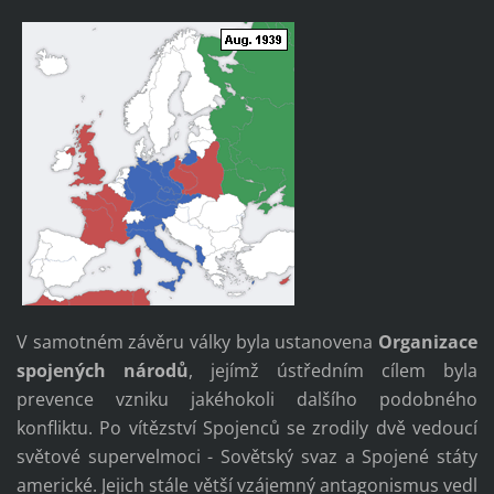
V samotném závěru války byla ustanovena
Organizace
spojených národů
, jejímž ústředním cílem byla
prevence vzniku jakéhokoli dalšího podobného
konfliktu. Po vítězství Spojenců se zrodily dvě vedoucí
světové supervelmoci - Sovětský svaz a Spojené státy
americké. Jejich stále větší vzájemný antagonismus vedl