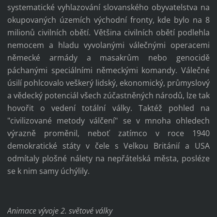
systematické vyhlazování slovanského obyvatelstva na
okupovaných územích východní fronty, kde bylo na 8
milionů civilních obětí. Většina civilních obětí podlehla
nemocem a hladu vyvolanými válečnými operacemi
německé armády a masakrům nebo genocidě
páchanými speciálními německými komandy. Válečné
úsilí pohlcovalo veškerý lidský, ekonomický, průmyslový
a vědecký potenciál všech zúčastněných národů, lze tak
hovořit o vedení totální války. Taktéž pohled na
"civilizované metody válčení" se v mnoha ohledech
výrazně proměnil, neboť zatímco v roce 1940
demokratické státy v čele s Velkou Británií a USA
odmítaly plošné nálety na nepřátelská města, posléze
se k nim samy úchýlily.
Animace vývoje 2. světové války