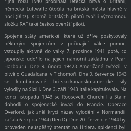
října roku 1940 probíhala letecká bitva o Británii,
německá Luftwaffe útočila na britská města hlavně v
noci (Blitz). Kromě britských pilotů tvořili významnou
složku RAF také českoslovenští piloti.
Spojené státy americké, které už dříve poskytovaly
některým Spojencům v počínající válce pomoc,
vstoupily aktivně do války 7. prosince 1941 poté, co
Japonsko udeřilo na jejich námořní základnu v Pearl
Harbouru. Dne 9. února 19423 Američané zvítězili v
bitvě o Guadalcanal v Tichomoří. Dne 9. července 1943
se kombinované britsko-kanadsko-americké síly
vylodily na Sicílii. Dne 3. září 1943 Itálie kapitulovala. Na
konci listopadu 1943 se Roosevelt, Churchill a Stalin
dohodli o spojenecké invazi do Francie. Operace
Overlord, jak zněl krycí název vylodění v Normandii,
začala 6. srpna 1944 (Den D). Dne 20. července 1944 byl
proveden neúspěšný atentát na Hitlera, spiklenci byli