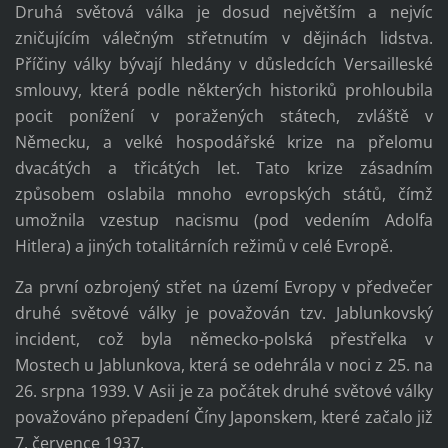
Druhá světová válka je dosud největším a nejvíc
zničujícím válečným střetnutím v dějinách lidstva.
Příčiny války bývají hledány v důsledcích Versailleské
smlouvy, která podle některých historiků prohloubila
pocit ponížení v poražených státech, zvláště v
Německu, a velké hospodářské krize na přelomu
dvacátých a třicátých let. Tato krize zásadním
způsobem oslabila mnoho evropských států, čímž
umožnila vzestup nacismu (pod vedením Adolfa
Hitlera) a jiných totalitárních režimů v celé Evropě.
Za první ozbrojený střet na území Evropy v předvečer
druhé světové války je považován tzv. Jablunkovský
incident, což byla německo-polská přestřelka v
Mostech u Jablunkova, která se odehrála v noci z 25. na
26. srpna 1939. V Asii je za počátek druhé světové války
považováno přepadení Číny Japonskem, které začalo již
7. července 1937.