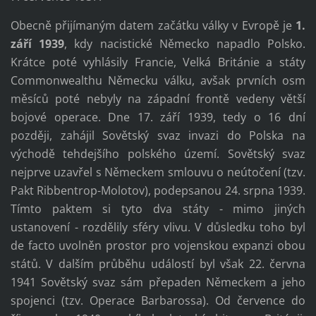
Obecně přijímaným datem začátku války v Evropě je
1.
září 1939
, kdy nacistické Německo napadlo Polsko.
Krátce poté vyhlásily Francie, Velká Británie a státy
Commonwealthu Německu válku, avšak prvních osm
měsíců poté nebyly na západní frontě vedeny větší
bojové operace. Dne 17. září 1939, tedy o 16 dní
později, zahájil Sovětský svaz invazi do Polska na
východě tehdejšího polského území. Sovětský svaz
nejprve uzavřel s Německem smlouvu o neútočení (tzv.
Pakt Ribbentrop-Molotov), podepsanou 24. srpna 1939.
Tímto paktem si tyto dva státy - mimo jiných
ustanovení - rozdělily sféry vlivu. V důsledku toho byl
de facto uvolněn prostor pro vojenskou expanzi obou
států. V dalším průběhu událostí byl však 22. června
1941 Sovětský svaz sám přepaden Německem a jeho
spojenci (tzv. Operace Barbarossa). Od července do