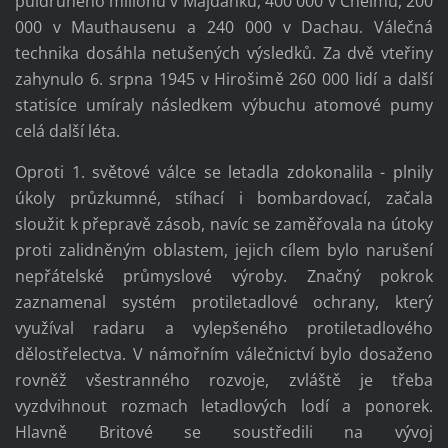
půldruhého milionu v Majdanku, 400 000 v Chelmu, 200
000 v Mauthausenu a 240 000 v Dachau. Válečná
technika dosáhla netušených výsledků. Za dvě vteřiny
zahynulo 6. srpna 1945 v Hirošimě 260 000 lidí a další
statisíce umíraly následkem výbuchu atomové pumy
celá další léta.
Oproti 1. světové válce se letadla zdokonalila - plnily
úkoly průzkumné, stíhací i bombardovací, začala
sloužit k přepravě zásob, navíc se zaměřovala na útoky
proti zalidněným oblastem, jejich cílem bylo narušení
nepřátelské průmyslové výroby. Značný pokrok
zaznamenal systém protiletadlové ochrany, který
využíval radaru a vylepšeného protiletadlového
dělostřelectva. V námořním válečnictví bylo dosaženo
rovněž všestranného rozvoje, zvláště je třeba
vyzdvihnout rozmach letadlových lodí a ponorek.
Hlavně Britové se soustředili na vývoj