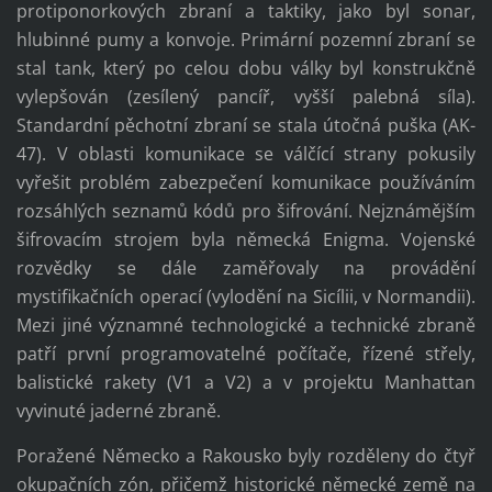
protiponorkových zbraní a taktiky, jako byl sonar,
hlubinné pumy a konvoje. Primární pozemní zbraní se
stal tank, který po celou dobu války byl konstrukčně
vylepšován (zesílený pancíř, vyšší palebná síla).
Standardní pěchotní zbraní se stala útočná puška (AK-
47). V oblasti komunikace se válčící strany pokusily
vyřešit problém zabezpečení komunikace používáním
rozsáhlých seznamů kódů pro šifrování. Nejznámějším
šifrovacím strojem byla německá Enigma. Vojenské
rozvědky se dále zaměřovaly na provádění
mystifikačních operací (vylodění na Sicílii, v Normandii).
Mezi jiné významné technologické a technické zbraně
patří první programovatelné počítače, řízené střely,
balistické rakety (V1 a V2) a v projektu Manhattan
vyvinuté jaderné zbraně.
Poražené Německo a Rakousko byly rozděleny do čtyř
okupačních zón, přičemž historické německé země na