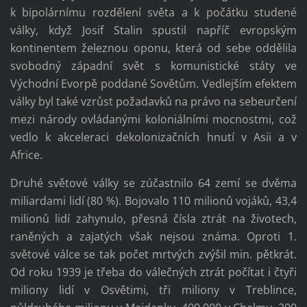
k bipolárnímu rozdělení světa a k počátku studené
války, když Josif Stalin spustil napříč evropským
kontinentem železnou oponu, která od sebe oddělila
svobodný západní svět s komunistické státy ve
Východní Evorpě poddané Sovětům. Vedlejším efektem
války byl také vzrůst požadavků na právo na sebeurčení
mezi národy ovládanými koloniálními mocnostmi, což
vedlo k akceleraci dekolonizačních hnutí v Asii a v
Africe.
Druhé světové války se zúčastnilo 64 zemí se dvěma
miliardami lidí (80 %). Bojovalo 110 milionů vojáků, 43,4
milionů lidí zahynulo, přesná čísla ztrát na životech,
raněných a zajatých však nejsou známa. Oproti 1.
světové válce se tak počet mrtvých zvýšil min. pětkrát.
Od roku 1939 je třeba do válečných ztrát počítat i čtyři
miliony lidí v Osvětimi, tři miliony v Treblince,