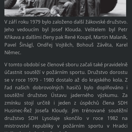
V září roku 1979 bylo založeno další žákovské družstvo.
Jeho vedoucím byl Josef Klouda. Velitelem byl Petr
Křikava a dalšími členy pak René Koupil, Martin Malaník,
Pavel Šinágl, Ondřej Vojtěch, Bohouš Závěta, Karel
Němec.
V tomto období se členové sboru začali také pravidelně
účastnit soutěží v požárním sportu. Družstvo dorostu
se v roce 1979 - 1980 dostalo až do krajského kola. Z
řad našich dobrovolných hasičů bylo doplňováno i
soutěžní družstvo Ústavu jaderného výzkumu. Za
zmínku stojí určitě i jeden z úspěchů člena SDH
Husinec-Řež Josefa Kloudy. Jím trénované soutěžní
družstvo SDH Lysolaje skončilo v roce 1982 na
mistrovství republiky v požárním sportu v Hradci