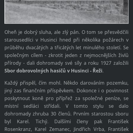
Oheň je dobrý sluha, ale zlý pán. O tom se přesvědčili
starousedlíci v Husinci hned při několika požárech v
průběhu dvacátých a třicátých let minulého století. Se
společným cílem - zkrotit jeden z nejmocnějších živlů
přírody - dali dohromady své síly a roku 1927 založili
Sbor dobrovolných hasičů v Husinci - Řeži
.
Každý přispěl, čím mohl. Někdo darováním pozemku,
jiný zas finančním příspěvkem. Dokonce i o povinnost
poskytnout koně pro přípřež za společné peníze, se
místní sedláci střídali. V tomto stylu se dalo
dohromady zhruba 30 členů. Prvním starostou sboru
byl Karel. Tichý. Dalšími členy pak František
Rosenkranz, Karel Zemanec, Jindřich Vrba, František