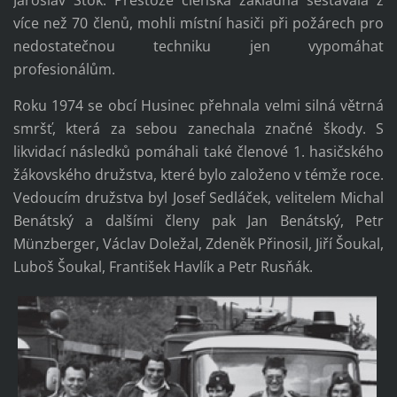
více než 70 členů, mohli místní hasiči při požárech pro
nedostatečnou techniku jen vypomáhat
profesionálům.
Roku 1974 se obcí Husinec přehnala velmi silná větrná
smršť, která za sebou zanechala značné škody. S
likvidací následků pomáhali také členové 1. hasičského
žákovského družstva, které bylo založeno v témže roce.
Vedoucím družstva byl Josef Sedláček, velitelem Michal
Benátský a dalšími členy pak Jan Benátský, Petr
Münzberger, Václav Doležal, Zdeněk Přinosil, Jiří Šoukal,
Luboš Šoukal, František Havlík a Petr Rusňák.