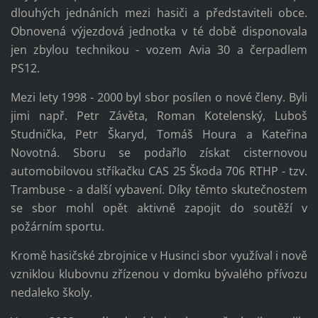
dlouhých jednáních mezi hasiči a představiteli obce.
Obnovená výjezdová jednotka v té době disponovala
jen zbylou technikou - vozem Avia 30 a čerpadlem
PS12.
Mezi lety 1998 - 2000 byl sbor posílen o nové členy. Byli
jimi např. Petr Závěta, Roman Kotelenský, Luboš
Studnička, Petr Škaryd, Tomáš Houra a Kateřina
Novotná. Sboru se podařlo získat cisternovou
automobilovou stříkačku CAS 25 Škoda 706 RTHP - tzv.
Trambuse - a další vybavení. Díky těmto skutečnostem
se sbor mohl opět aktivně zapojit do soutěží v
požárním sportu.
Kromě hasičské zbrojnice v Husinci sbor využíval i nově
vzniklou klubovnu zřízenou v domku bývalého přívozu
nedaleko školy.