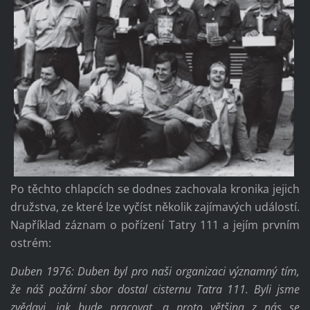
Po těchto chlapcích se dodnes zachovala kronika jejich
družstva, ze které lze vyčíst několik zajímavých událostí.
Například záznam o pořízení Tatry 111 a jejím prvním
ostrém:
Duben 1976: Duben byl pro naši organizaci významný tím,
že náš požární sbor dostal cisternu Tatra 111. Byli jsme
zvědavi, jak bude pracovat, a proto většina z nás se