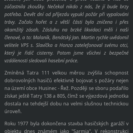
zúčastnila zkoušky. Nečekal nikdo z nás, že jí bude brzy
potřeba. Devět dní od příjezdu vypukl požár při vypalování
trávy. Začalo hořet a z větší části byla zničena i přes
okamžitý zásah. Zásluhu na brzké likvidaci měli i naši
členové, a to: Malaník, Benátský Jan. Martin rychle uvědomil
velitele VPS s. Slavíčka a Honza zatelefonoval svému otci,
který je řidič cisterny. Potom jsme všichni z bezpečné
vzdálenosti sledovali hasební práce.
Zmíněná Tatra 111 velkou měrou zvýšila schopnost
dobrovolných hasičů efektivně bojovat s požáry nejen
na území obce Husinec - Řež. Později se sboru podařilo
získat ještě Tatry 138 a 805, čímž se výjezdová jednotka
dostala na tehdejší dobu na velmi slušnou technickou
úroveň.
Roku 1977 byla dokončena stavba hasičských garáží v
objektu dnes známém jako "Sarmia". V rekonstrukci