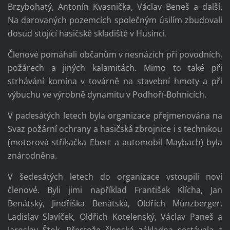
Brzybohatý, Antonín Kvasnička, Václav Beneš a další.
Na darovaných pozemcích společným úsilím zbudovali
dosud stojící hasičské skladiště v Husinci.
Členové pomáhali občanům v nesnázích při povodních,
požárech a jiných kalamitách. Mimo to také při
strhávání komína v továrně na stavební hmoty a při
výbuchu ve výrobně dynamitu v Podhoří-Bohnicích.
V padesátých letech byla organizace přejmenována na
Svaz požární ochrany a hasičská zbrojnice i s technikou
(motorová stříkačka Ebert a automobil Maybach) byla
znárodněna.
V šedesátých letech do organizace vstoupili noví
členové. Byli jimi například František Klícha, Jan
Benátský, Jindřiška Benátská, Oldřich Münzberger,
Ladislav Slavíček, Oldřich Kotelenský, Václav Paneš a
Jaroslav Štok. Přestože členská základna sestávala z