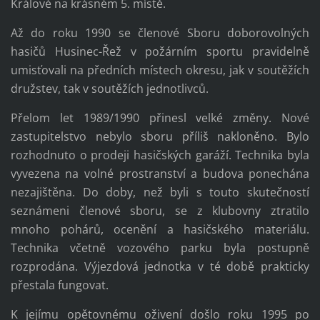
Králové na krásném 5. místě.
Až do roku 1990 se členové Sboru doborovolných
hasičů Husinec-Řež v požárním sportu pravidelně
umisťovali na předních místech okresu, jak v soutěžích
družstev, tak v soutěžích jednotlivců.
Přelom let 1989/1990 přinesl velké změny. Nové
zastupitelstvo nebylo sboru příliš nakloněno. Bylo
rozhodnuto o prodeji hasičských garáží. Technika byla
vyvezena na volné prostranství a budova ponechána
nezajištěna. Do doby, než byli s touto skutečností
seznámeni členové sboru, se z klubovny ztratilo
mnoho pohárů, ocenění a hasičského materiálu.
Technika včetně vozového parku byla postupně
rozprodána. Výjezdová jednotka v té době prakticky
přestala fungovat.
K jejímu opětovnému oživení došlo roku 1995 po