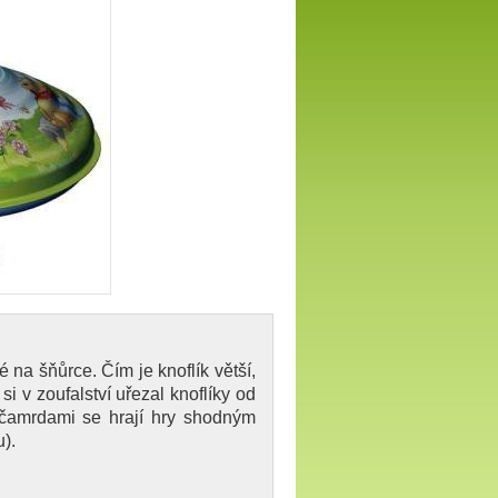
 na šňůrce. Čím je knoflík větší,
si v zoufalství uřezal knoflíky od
čamrdami se hrají hry shodným
).