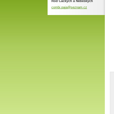
Rod Čackých a Nebeských
combi.pa
ja@sezna
m.cz