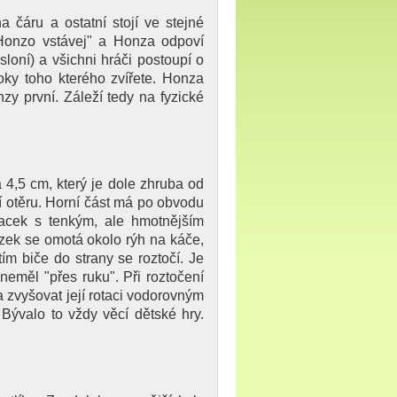
a čáru a ostatní stojí ve stejné
"Honzo vstávej" a Honza odpoví
sloní) a všichni hráči postoupí o
ky toho kterého zvířete. Honza
zy první. Záleží tedy na fyzické
 4,5 cm, který je dole zhruba od
í otěru. Horní část má po obvodu
lacek s tenkým, ale hmotnějším
zek se omotá okolo rýh na káče,
ím biče do strany se roztočí. Je
 neměl "přes ruku". Při roztočení
 a zvyšovat její rotaci vodorovným
 Bývalo to vždy věcí dětské hry.