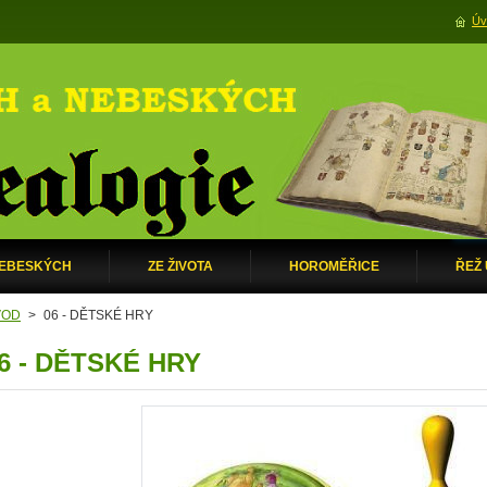
Úv
NEBESKÝCH
ZE ŽIVOTA
HOROMĚŘICE
ŘEŽ
VOD
>
06 - DĚTSKÉ HRY
6 - DĚTSKÉ HRY