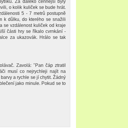
ytlíku. Za daleko cennější byly
i, o kolik kuliček se bude hrát.
zdálenosti 5 - 7 metrů postupně
 k důlku, do kterého se snažili
ila se vzdálenost kuliček od kraje
ší části hry se říkalo cvrnkání -
lce za ukazovák. Hrálo se tak
lávač. Zavolá: "Pan čáp ztratil
či musí co nejrychleji najít na
arvy a rychle se jí chytit. Žádný
oblečení jako minule. Pokud se to