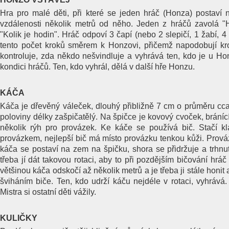
Hra pro malé děti, při které se jeden hráč (Honza) postaví n
vzdálenosti několik metrů od něho. Jeden z hráčů zavolá 
"Kolik je hodin". Hráč odpoví 3 čapí (nebo 2 slepičí, 1 žabí, 4 
tento počet kroků směrem k Honzovi, přičemž napodobují kro
kontroluje, zda někdo nešvindluje a vyhrává ten, kdo je u Hon
kondici hráčů. Ten, kdo vyhrál, dělá v další hře Honzu.
KÁČA
Káča je dřevěný váleček, dlouhý přibližně 7 cm o průměru cca
poloviny délky zašpičatělý. Na špičce je kovový cvoček, bráníc
několik rýh pro provázek. Ke káče se používá bič. Stačí k
provázkem, nejlepší bič má místo provázku tenkou kůži. Prová
káča se postaví na zem na špičku, shora se přidržuje a trhnut
třeba jí dát takovou rotaci, aby to při pozdějším bičování hráč
většinou káča odskočí až několik metrů a je třeba ji stále honit
šviháním biče. Ten, kdo udrží káču nejdéle v rotaci, vyhrává.
Mistra si ostatní děti vážily.
KULIČKY