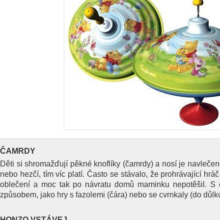
ČAMRDY
Děti si shromažďují pěkné knoflíky (čamrdy) a nosí je navlečené
nebo hezčí, tím víc platí. Často se stávalo, že prohrávající hráč 
oblečení a moc tak po návratu domů maminku nepotěšil. S 
způsobem, jako hry s fazolemi (čára) nebo se cvrnkaly (do důlku
HONZO VSTÁVEJ