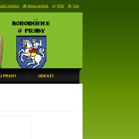
odní stránka
Mapa stránek
RSS
Tisk
 U PRAHY
ODKAZY