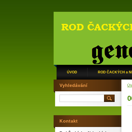
ÚVOD
ROD ČACKÝCH a 
Vyhledávání
Ú
0
Kontakt