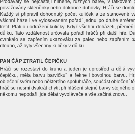
Prodávaly se nejčastěji hliněné, různých barev, v látkovém p
považovány skleněnky nebo dokonce duhovky. Hráči se domluvil
Každý si připravil dohodnutý počet kuliček a ze stanovené v
všichni házeli ve vylosovaném pořadí jednu po druhé směrem
trefit. Platilo i odražení kuličky. Když všichni doházeli, přeměř
důlku. Tato vzdálenost určovala pořadí hráčů při další hře. Dal
cvrnkalo se zapřením ukazováku za palec nebo zapřením pa
dlouho, až byly všechny kuličky v důlku.
PAN ČÁP ZTRATIL ČEPIČKU
Hráči se rozestaví do kruhu a jeden je uprostřed a dělá vyvo
čepičku, měla barvu barvičku" a řekne libovolnou barvu. Hrá
oblečení svém nebo některého spoluhráče, součást oblečení té b
hráč se nesmí dvakrát chytit při hlášení stejné barvy stejného 
někomu nepodaří, jde dělat vyvolávače a vše začíná znovu.