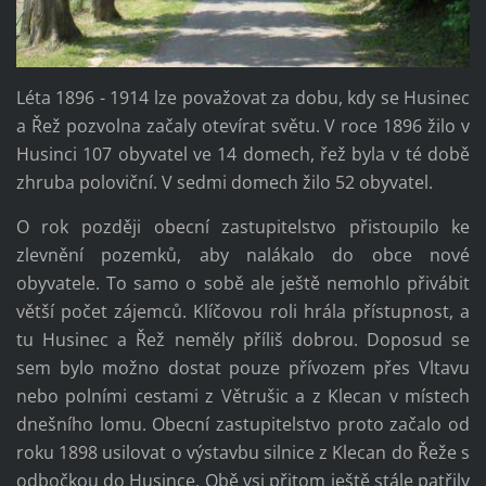
Léta 1896 - 1914 lze považovat za dobu, kdy se Husinec
a Řež pozvolna začaly otevírat světu. V roce 1896 žilo v
Husinci 107 obyvatel ve 14 domech, řež byla v té době
zhruba poloviční. V sedmi domech žilo 52 obyvatel.
O rok později obecní zastupitelstvo přistoupilo ke
zlevnění pozemků, aby nalákalo do obce nové
obyvatele. To samo o sobě ale ještě nemohlo přivábit
větší počet zájemců. Klíčovou roli hrála přístupnost, a
tu Husinec a Řež neměly příliš dobrou. Doposud se
sem bylo možno dostat pouze přívozem přes Vltavu
nebo polními cestami z Větrušic a z Klecan v místech
dnešního lomu. Obecní zastupitelstvo proto začalo od
roku 1898 usilovat o výstavbu silnice z Klecan do Řeže s
odbočkou do Husince. Obě vsi přitom ještě stále patřily