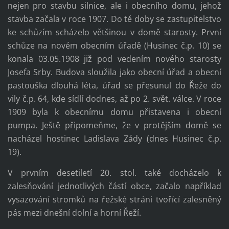
nejen pro stavbu silnice, ale i obecního domu, jehož
stavba začala v roce 1907. Do té doby se zastupitelstvo
ke schůzím scházelo většinou v domě starosty. První
schůze na novém obecním úřadě (Husinec č.p. 10) se
konala 03.05.1908 již pod vedením nového starosty
Josefa Srby. Budova sloužila jako obecní úřad a obecní
pastouška dlouhá léta, úřad se přesunul do Řeže do
vily č.p. 64, kde sídlí dodnes, až po 2. svět. válce. V roce
1909 byla k obecnímu domu přistavena i obecní
pumpa. Ještě připomeňme, že v protějším domě se
nacházel hostinec Ladislava Zády (dnes Husinec č.p.
19).
V prvním desetiletí 20. stol. také docházelo k
zalesňování jednotlivých částí obce, začalo například
vysazování stromků na řežské stráni tvořící zalesněný
pás mezi dnešní dolní a horní Řeží.