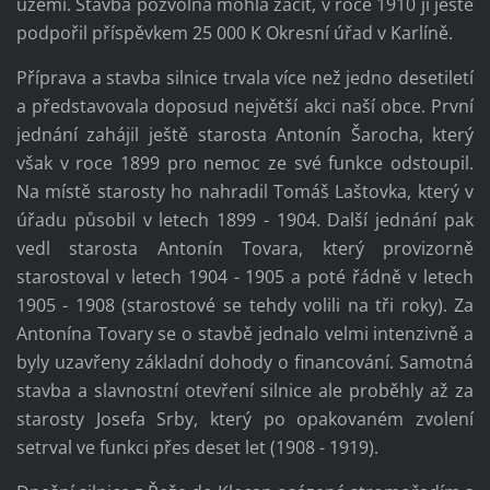
území. Stavba pozvolna mohla začít, v roce 1910 ji ještě
podpořil příspěvkem 25 000 K Okresní úřad v Karlíně.
Příprava a stavba silnice trvala více než jedno desetiletí
a představovala doposud největší akci naší obce. První
jednání zahájil ještě starosta Antonín Šarocha, který
však v roce 1899 pro nemoc ze své funkce odstoupil.
Na místě starosty ho nahradil Tomáš Laštovka, který v
úřadu působil v letech 1899 - 1904. Další jednání pak
vedl starosta Antonín Tovara, který provizorně
starostoval v letech 1904 - 1905 a poté řádně v letech
1905 - 1908 (starostové se tehdy volili na tři roky). Za
Antonína Tovary se o stavbě jednalo velmi intenzivně a
byly uzavřeny základní dohody o financování. Samotná
stavba a slavnostní otevření silnice ale proběhly až za
starosty Josefa Srby, který po opakovaném zvolení
setrval ve funkci přes deset let (1908 - 1919).