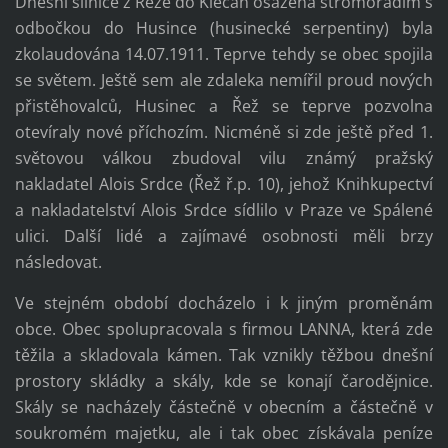
Dnešní silnice z Řeže do Klecan osázená stromořadím s
odbočkou do Husince (husinecké serpentiny) byla
zkolaudována 14.07.1911. Teprve tehdy se obec spojila
se světem. Ještě sem ale zdaleka nemířil proud nových
přistěhovalců, Husinec a Řež se teprve pozvolna
otevíraly nové příchozím. Nicméně si zde ještě před 1.
světovou válkou zbudoval vilu známý pražský
nakladatel Alois Srdce (Řež ř.p. 10), jehož Knihkupectví
a nakladatelství Alois Srdce sídlilo v Praze ve Spálené
ulici. Další lidé a zajímavé osobnosti měli brzy
následovat.
Ve stejném období docházelo i k jiným proměnám
obce. Obec spolupracovala s firmou LANNA, která zde
těžila a skladovala kámen. Tak vznikly těžbou dnešní
prostory skládky a skály, kde se konají čarodějnice.
Skály se nacházely částečně v obecním a částečně v
soukromém majetku, ale i tak obec získávala peníze