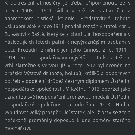
K dokreslení atmosféry je třeba připomenout, že v
letech 1908 - 1911 sídlila v Řeži ve statku č.p. 2
anarchokomunistická kolonie. Představitelé tohoto
uskupení však v roce 1911 prodali rozsáhlý statek Karlu
Bulvasovi z Báště, který se s chutí ujal hospodaření a v
následujících letech patřil k nejvýraznějším osobám v
obci. Prozatím zmiňme jen jeho činnost z let 1911 -
1914. Do obhospodařování největšího statku v Řeži se
vrhl skutečně s vervou. Již v roce 1912 byl oceněn na
pražské Výstavě drůbeže, holubů, králíků a odborných
potřeb v oddělení drůbež čestným diplomem Ústřední
hospodářské společnosti. V květnu 1913 obdržel jako
uznání za své hospodaření bronzovou medaili Ústřední
hospodářské společnosti a odměnu 20 K. Hodlal
vybudovat velký prospěrující statek, ale již brzy se zcela
nečekaně proměnily doposud klidné poměry starého
mocnářství.