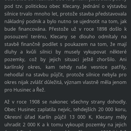
pod tzv. politickou obec Klecany. Jednání o výstavbu
silnice trvalo mnoho let, protože stavba představovala
nákladný podnik a bylo nutno se ujednotit na tom, jak
bude financována. Přestože už v roce 1898 došlo k
posouzení terénu, Klecany se dlouho odmítaly na
stavbě finančně podílet s poukazem na tom, že mají
dluhy a kvůli silnici by musely vykupovat některé
pozemky, což by jejich situaci ještě zhoršilo. Ani
karlínský okres, kam tehdy naše vesnice patřily,
nehodlal na stavbu půjčit, protože silnice nebyla pro
okres nijak zvlášť důležitá, význam vlastně měla jenom
pro Husinec a Řež.
Až v roce 1908 se nakonec všechny strany dohodly.
Obec Husinec zaplatila nejvíc, tehdejších 20 000 koru,
Okresní úřad Karlín půjčil 13 000 K, Klecany měly
uhradit 2 000 K a k tomu vykoupit pozemky na jejich