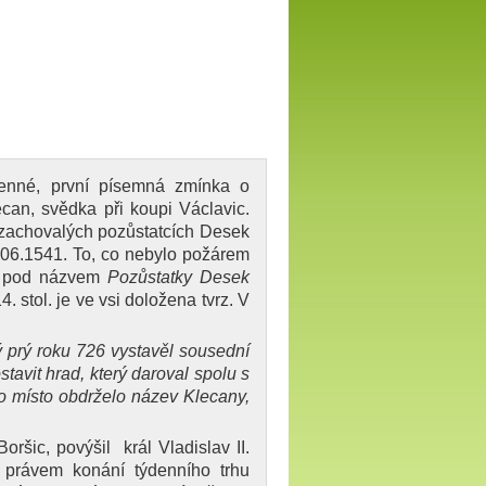
amenné, první písemná zmínka o
an, svědka při koupi Václavic.
zachovalých pozůstatcích Desek
.06.1541. To, co nebylo požárem
70 pod názvem
Pozůstatky Desek
. stol. je ve vsi doložena tvrz. V
ý prý roku 726 vystavěl sousední
tavit hrad, který daroval spolu s
 místo obdrželo název Klecany,
šic, povýšil král Vladislav II.
právem konání týdenního trhu