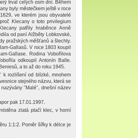
terý trval celých osm dní. Během
ecany byly městečkem ještě v roce
u 1629, ve kterém jsou obyvatelé
roč Klecany o toto privilegium
Klecany patřily hraběnce Anně
dila od paní Alžběty Lobkovské,
dy pražských měšťanů a šlechty.
lam-Gallasů. V roce 1803 koupil
Clam-Gallase. Rodina Vobořilova
bořila odkoupil Antonín Balle.
eniesů, a to až do roku 1945.
 k rozlišení od blízké, mnohem
 vesnice stejného názvu, která se
ny nazývány "Malé", dnešní název
rapor pak 17.01.1997.
ístěna zlatá ptačí klec, v horní
ěru 1:1:2. Poměr šířky k délce je