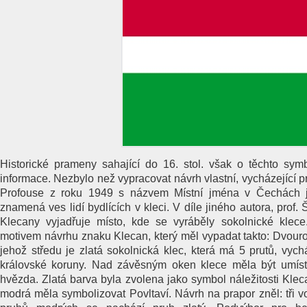
Historické prameny sahající do 16. stol. však o těchto sy
informace. Nezbylo než vypracovat návrh vlastní, vycházející prá
Profouse z roku 1949 s názvem Místní jména v Čechách 
znamená ves lidí bydlících v kleci. V díle jiného autora, prof
Klecany vyjadřuje místo, kde se vyráběly sokolnické klece
motivem návrhu znaku Klecan, který měl vypadat takto: Dvouro
jehož středu je zlatá sokolnická klec, která má 5 prutů, vychá
královské koruny. Nad závěsným oken klece měla být umíst
hvězda. Zlatá barva byla zvolena jako symbol náležitosti Kle
modrá měla symbolizovat Povltaví. Návrh na prapor zněl: tři 