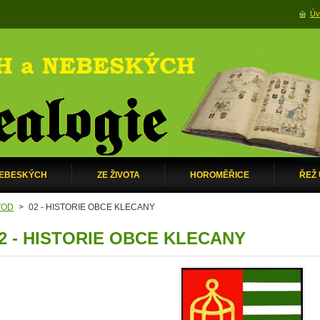
Úv
NEBESKÝCH
ZE ŽIVOTA
HOROMĚŘICE
ŘEŽ
VOD
>
02 - HISTORIE OBCE KLECANY
2 - HISTORIE OBCE KLECANY