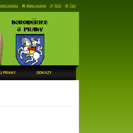
odní stránka
Mapa stránek
RSS
Tisk
 U PRAHY
ODKAZY