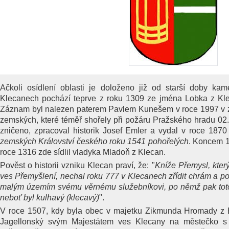
Ačkoli osídlení oblasti je doloženo již od starší doby k
Klecanech pochází teprve z roku 1309 ze jména Lobka z Klec
Záznam byl nalezen paterem Pavlem Kunešem v roce 1997 v 
zemských, které téměř shořely při požáru Pražského hradu 02
zničeno, zpracoval historik Josef Emler a vydal v roce 18
zemských Království českého roku 1541 pohořelých
. Koncem 14
roce 1316 zde sídlil vladyka Mladoň z Klecan.
Pověst o historii vzniku Klecan praví, že: "
Kníže Přemysl, kter
ves Přemyšlení, nechal roku 777 v Klecanech zřídit chrám a pos
malým územím svému věrnému služebníkovi, po němž pak toto
neboť byl kulhavý (klecavý)
".
V roce 1507, kdy byla obec v majetku Zikmunda Hromady z Bor
Jagellonský svým Majestátem ves Klecany na městečko s 