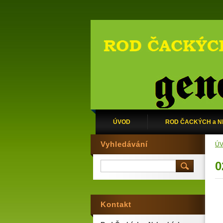
ÚVOD
ROD ČACKÝCH a 
Vyhledávání
Ú
0
Kontakt