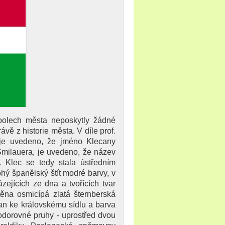
mbolech města neposkytly žádné
vě z historie města. V díle prof.
je uvedeno, že jméno Klecany
. Šmilauera, je uvedeno, že název
. Klec se tedy stala ústředním
hý španělský štít modré barvy, v
zejících ze dna a tvořících tvar
ěna osmicípá zlatá šternberská
can ke královskému sídlu a barva
vodorovné pruhy - uprostřed dvou