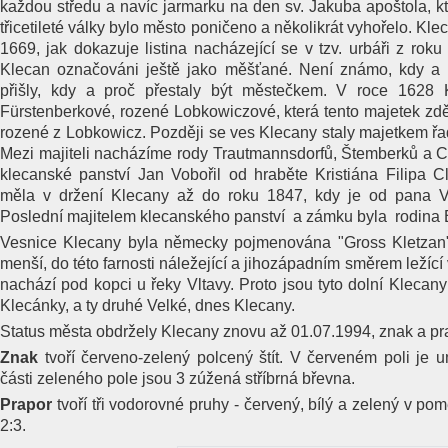
každou středu a navíc jarmarku na den sv. Jakuba apoštola, k
třicetileté války bylo město poničeno a několikrát vyhořelo. Kl
1669, jak dokazuje listina nacházející se v tzv. urbáři z rok
Klecan označováni ještě jako měšťané. Není známo, kdy a p
přišly, kdy a proč přestaly být městečkem. V roce 1628 
Fürstenberkové, rozené Lobkowiczové, která tento majetek zdě
rozené z Lobkowicz. Později se ves Klecany staly majetkem řa
Mezi majiteli nacházíme rody Trautmannsdorfů, Štemberků a C
klecanské panství Jan Vobořil od hraběte Kristiána Filipa 
měla v držení Klecany až do roku 1847, kdy je od pana Vo
Poslední majitelem klecanského panství a zámku byla rodina B
Vesnice Klecany byla německy pojmenována "Gross Kletzan"
menší, do této farnosti náležející a jihozápadním směrem ležící
nachází pod kopci u řeky Vltavy. Proto jsou tyto dolní Kleca
Klecánky, a ty druhé Velké, dnes Klecany.
Status města obdržely Klecany znovu až 01.07.1994, znak a p
Znak
tvoří červeno-zelený polcený štít. V červeném poli je um
části zeleného pole jsou 3 zúžená stříbrná břevna.
Prapor
tvoří tři vodorovné pruhy - červený, bílý a zelený v pom
2:3.