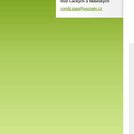
Rod Čackých a Nebeských
combi.pa
ja@sezna
m.cz